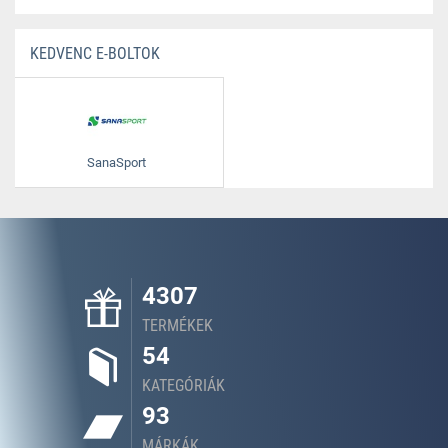
KEDVENC E-BOLTOK
SanaSport
4307
TERMÉKEK
54
KATEGÓRIÁK
93
MÁRKÁK