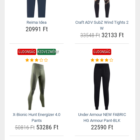
Reima Idea
Craft ADV SubZ Wind Tights 2
20991 Ft
W
32133 Ft
33548 Ft
ÚJDONSÁG
KEDVEZMÉNY
ÚJDONSÁG
X-Bionic Hunt Energizer 4.0
Under Armour NEW FABRIC
Pants
HG Armour Pant-BLK
53286 Ft
22590 Ft
50816 Ft