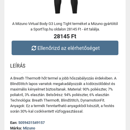
A Mizuno Virtual Body G3 Long Tight terméket a Mizuno gyártótól
a SportTop.hu oldalon 28145 Ft - ért találja.
28145 Ft
Ellenőrizd az elérhetőséget
LEÍRÁS
A Breath Thermo® hőt termel a jobb hőszabályozás érdekében. A
BlindStitch lapos varratok megakadályozzák a kidörzsölődést és
maximális kényelmet biztosítanak. Material: 90% poliészter, 7%
poliakril, 3% elasztán. Belsőrész: 94% poliészter, 6% elasztán
Technológia: Breath Thermo®, BlindStitch, DynamotionFit.
Anyagok: Ez a termék fenntartható anyagokból készült, a festés
során 30%-kal csökkentett vízfogyasztással.
Ean:
5059431549157
Márka:
Mizuno