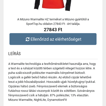
A Mizuno Warmalite HZ terméket a Mizuno gyártótól a
SportTop.hu oldalon 27843 Ft - ért találja.
27843 Ft
Ellenőrizd az elérhetőséget
LEÍRÁS
A Warmalite technológia a testhőmérsékletet használja arra, hogy
a test és a ruházat közötti térben szigetelő réteget hozzon létre. A
puha szálcsiszolt poliészter maximális kényelmet biztosít.
Logócsík a gallér belső hátsó részén. Az elülső cipzár lehetővé
teszi a jobb hőszabályozást. Hosszabb ujjak hüvelykujjnyi lyukkal.
Cipzáras hátsó zseb. Fényvisszaverő elemek a biztonságos
futáshoz rossz látási viszonyok között és sötétben. Szivárványos
fényvisszaverő csík a hátulján. 87% poliészter, 13% elasztán.
Mizuno Warmalite, NightLite, DynamotionFit