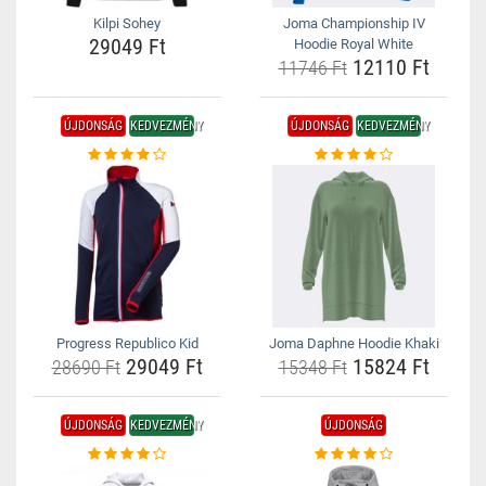
Kilpi Sohey
Joma Championship IV
29049 Ft
Hoodie Royal White
12110 Ft
11746 Ft
ÚJDONSÁG
KEDVEZMÉNY
ÚJDONSÁG
KEDVEZMÉNY
Progress Republico Kid
Joma Daphne Hoodie Khaki
29049 Ft
15824 Ft
28690 Ft
15348 Ft
ÚJDONSÁG
KEDVEZMÉNY
ÚJDONSÁG