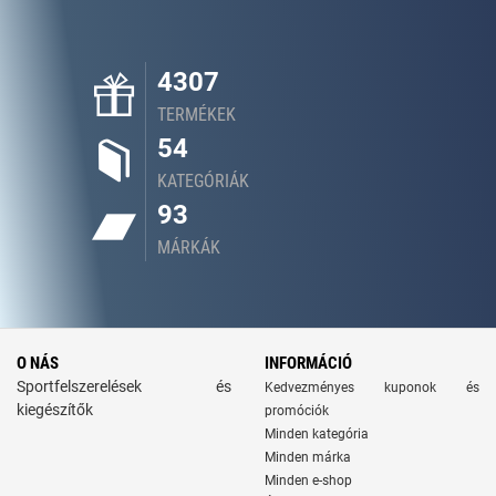
4307
TERMÉKEK
54
KATEGÓRIÁK
93
MÁRKÁK
O NÁS
INFORMÁCIÓ
Sportfelszerelések és
Kedvezményes kuponok és
kiegészítők
promóciók
Minden kategória
Minden márka
Minden e-shop