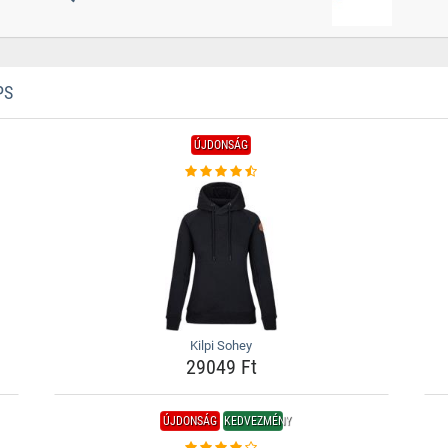
PS
ÚJDONSÁG
Kilpi Sohey
29049 Ft
ÚJDONSÁG
KEDVEZMÉNY