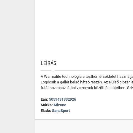
LEÍRÁS
A Warmalite technológia a testhőmérsékletet használja a
Logócsík a gallér belső hátsó részén. Az elülső cipzár
futáshoz rossz látási viszonyok között és sötétben. Sz
Ean:
5059431332926
Márka:
Mizuno
Eladó:
SanaSport