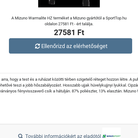
A Mizuno Warmalite HZ terméket a Mizuno gyártótól a SportTop.hu
oldalon 27581 Ft - ért találja.
27581 Ft
Ellenőrizd az elérhetőséget
rra, hogy a test és a ruházat közötti térben szigetelő réteget hozzon létre. A pu
 lehetővé teszi a jobb hőszabályozást. Hosszabb ujjak hüvelykujjnyi lyukkal. Ci
ivárványos fényvisszaverő csík a hátulján. 87% poliészter, 13% elasztán. Mizuno
További információkért az eladótól