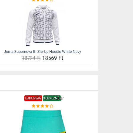
Joma Supernova III Zip-Up Hoodie White Navy
18569 Ft
18724 Ft
ÚJDONSÁG
KEDVEZMÉNY