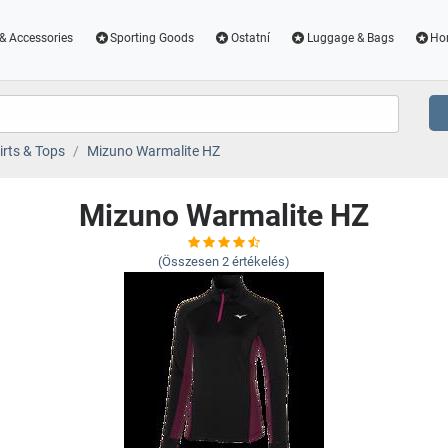
& Accessories
Sporting Goods
Ostatní
Luggage & Bags
Ho
irts & Tops
Mizuno Warmalite HZ
Mizuno Warmalite HZ
(Összesen
2
értékelés)