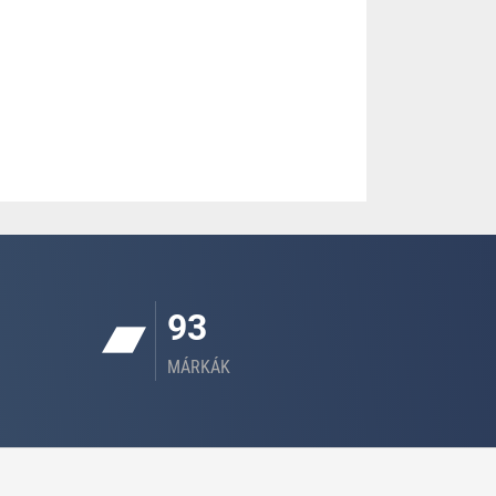
93
MÁRKÁK