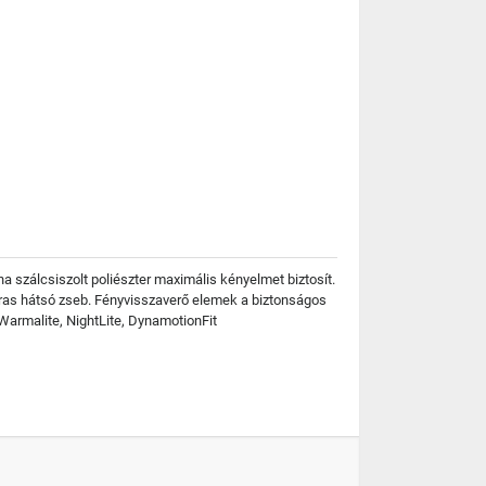
ha szálcsiszolt poliészter maximális kényelmet biztosít.
pzáras hátsó zseb. Fényvisszaverő elemek a biztonságos
 Warmalite, NightLite, DynamotionFit