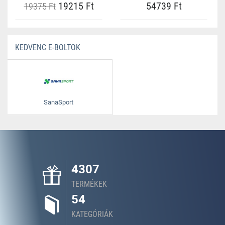
19215 Ft
54739 Ft
19375 Ft
KEDVENC E-BOLTOK
SanaSport
4307
TERMÉKEK
54
KATEGÓRIÁK