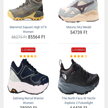
Mammut Sapuen High GTX
Mizuno Sky Medal
54739 Ft
Women
85564 Ft
86275 Ft
ÚJDONSÁG
ÚJDONSÁG
Salming Recoil Warrior
The North Face W Vectiv
Women
Exploris 2 Futurelight