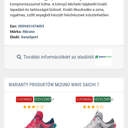
kompromisszumot kötne. A könnyű Michelin talpbetét kiváló
tapadást és tartósságot biztosít. Kiváló illeszkedés a sima,
rugalmas, szőtt anyagból készült felsőrésznek köszönhetően.
Ean:
5059431474053
Márka:
Mizuno
Eladó:
SanaSport
További információkért az eladótól
WARIANTY PRODUKTÓW MIZUNO WAVE DAICHI 7
ÚJDONSÁG
KEDVEZMÉNY
ÚJDONSÁG
KEDVEZMÉNY