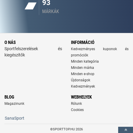
93
MÁRKÁK
O NÁS
INFORMÁCIÓ
Sportfelszerelések és
Kedvezményes kuponok és
kiegészítők
promóciók
Minden kategória
Minden márka
Minden e-shop
Újdonságok
Kedvezmények
BLOG
WEBHELYEK
Magazinunk
Rólunk
Cookies
SanaSport
©SPORTTOP.HU 2026