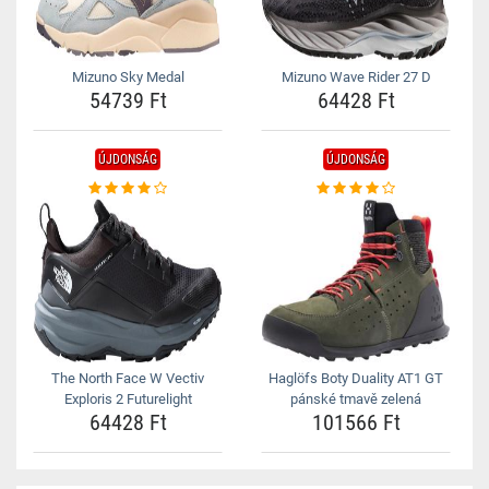
Mizuno Sky Medal
Mizuno Wave Rider 27 D
54739 Ft
64428 Ft
ÚJDONSÁG
ÚJDONSÁG
The North Face W Vectiv
Haglöfs Boty Duality AT1 GT
Exploris 2 Futurelight
pánské tmavě zelená
64428 Ft
101566 Ft