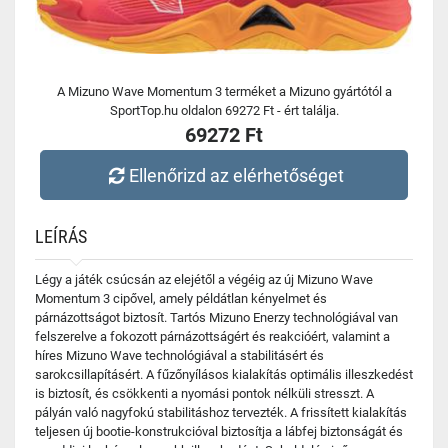
A Mizuno Wave Momentum 3 terméket a Mizuno gyártótól a
SportTop.hu oldalon 69272 Ft - ért találja.
69272 Ft
Ellenőrizd az elérhetőséget
LEÍRÁS
Légy a játék csúcsán az elejétől a végéig az új Mizuno Wave
Momentum 3 cipővel, amely példátlan kényelmet és
párnázottságot biztosít. Tartós Mizuno Enerzy technológiával van
felszerelve a fokozott párnázottságért és reakcióért, valamint a
híres Mizuno Wave technológiával a stabilitásért és
sarokcsillapításért. A fűzőnyílásos kialakítás optimális illeszkedést
is biztosít, és csökkenti a nyomási pontok nélküli stresszt. A
pályán való nagyfokú stabilitáshoz tervezték. A frissített kialakítás
teljesen új bootie-konstrukcióval biztosítja a lábfej biztonságát és