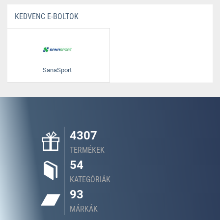
KEDVENC E-BOLTOK
SanaSport
4307
TERMÉKEK
54
KATEGÓRIÁK
93
MÁRKÁK