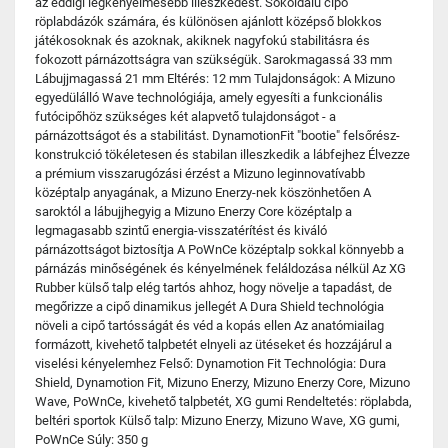
az eddigi legkényelmesebb illeszkedést. Sokoldalú cipő
röplabdázók számára, és különösen ajánlott középső blokkos
játékosoknak és azoknak, akiknek nagyfokú stabilitásra és
fokozott párnázottságra van szükségük. Sarokmagassá 33 mm
Lábujjmagassá 21 mm Eltérés: 12 mm Tulajdonságok: A Mizuno
egyedülálló Wave technológiája, amely egyesíti a funkcionális
futócipőhöz szükséges két alapvető tulajdonságot - a
párnázottságot és a stabilitást. DynamotionFit "bootie" felsőrész-
konstrukció tökéletesen és stabilan illeszkedik a lábfejhez Élvezze
a prémium visszarugózási érzést a Mizuno leginnovatívabb
középtalp anyagának, a Mizuno Enerzy-nek köszönhetően A
saroktól a lábujjhegyig a Mizuno Enerzy Core középtalp a
legmagasabb szintű energia-visszatérítést és kiváló
párnázottságot biztosítja A PoWnCe középtalp sokkal könnyebb a
párnázás minőségének és kényelmének feláldozása nélkül Az XG
Rubber külső talp elég tartós ahhoz, hogy növelje a tapadást, de
megőrizze a cipő dinamikus jellegét A Dura Shield technológia
növeli a cipő tartósságát és véd a kopás ellen Az anatómiailag
formázott, kivehető talpbetét elnyeli az ütéseket és hozzájárul a
viselési kényelemhez Felső: Dynamotion Fit Technológia: Dura
Shield, Dynamotion Fit, Mizuno Enerzy, Mizuno Enerzy Core, Mizuno
Wave, PoWnCe, kivehető talpbetét, XG gumi Rendeltetés: röplabda,
beltéri sportok Külső talp: Mizuno Enerzy, Mizuno Wave, XG gumi,
PoWnCe Súly: 350 g