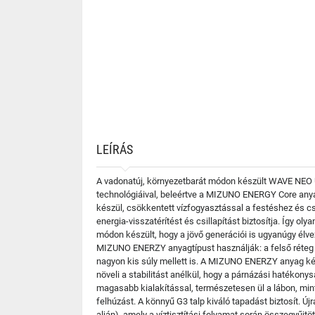
LEÍRÁS
A vadonatúj, környezetbarát módon készült WAVE NEO ULT
technológiáival, beleértve a MIZUNO ENERGY Core any
készül, csökkentett vízfogyasztással a festéshez és 
energia-visszatérítést és csillapítást biztosítja. Így
módon készült, hogy a jövő generációi is ugyanúgy é
MIZUNO ENERZY anyagtípust használják: a felső réteg
nagyon kis súly mellett is. A MIZUNO ENERZY anyag ké
növeli a stabilitást anélkül, hogy a párnázási hatékon
magasabb kialakítással, természetesen ül a lábon, mint
felhúzást. A könnyű G3 talp kiváló tapadást biztosít. 
alján), amely a víztisztítási folyamat során összegyűj