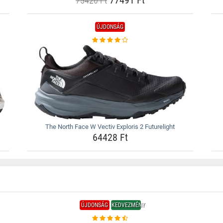
77491 Ft
75420 Ft
ÚJDONSÁG
The North Face W Vectiv Exploris 2 Futurelight
64428 Ft
ÚJDONSÁG
KEDVEZMÉNY