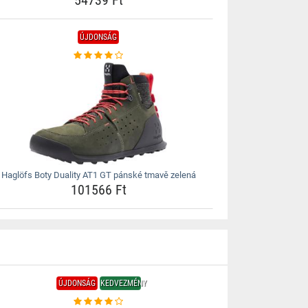
54739 Ft
ÚJDONSÁG
Haglöfs Boty Duality AT1 GT pánské tmavě zelená
101566 Ft
ÚJDONSÁG
KEDVEZMÉNY