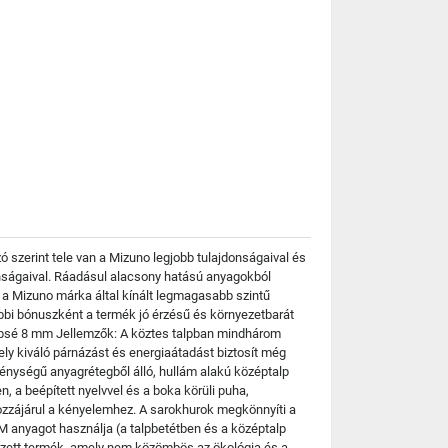
 szerint tele van a Mizuno legjobb tulajdonságaival és
ságaival. Ráadásul alacsony hatású anyagokból
a Mizuno márka által kínált legmagasabb szintű
ábbi bónuszként a termék jó érzésű és környezetbarát
nbsé 8 mm Jellemzők: A köztes talpban mindhárom
 kiváló párnázást és energiaátadást biztosít még
nységű anyagrétegből álló, hullám alakú középtalp
 a beépített nyelvvel és a boka körüli puha,
hozzájárul a kényelemhez. A sarokhurok megkönnyíti a
OM anyagot használja (a talpbetétben és a középtalp
rvezett termék, amely nem közömbös az ökológia és a