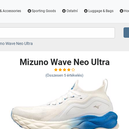
& Accessories
Sporting Goods
Ostatní
Luggage & Bags
Ho
no Wave Neo Ultra
Mizuno Wave Neo Ultra
(Összesen
5
értékelés)