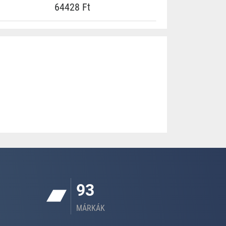
64428 Ft
93
MÁRKÁK