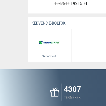
19215 Ft
19375 Ft
KEDVENC E-BOLTOK
SanaSport
4307
TERMÉKEK