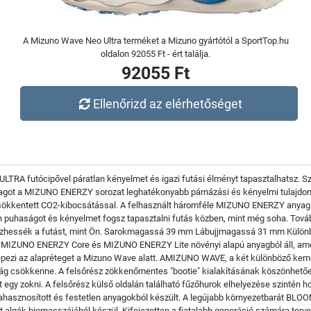
A Mizuno Wave Neo Ultra terméket a Mizuno gyártótól a SportTop.hu
oldalon 92055 Ft - ért találja.
92055 Ft
Ellenőrizd az elérhetőséget
RA futócipővel páratlan kényelmet és igazi futási élményt tapasztalhatsz. Szó
agot a MIZUNO ENERZY sorozat leghatékonyabb párnázási és kényelmi tulajdon
csökkentett CO2-kibocsátással. A felhasznált háromféle MIZUNO ENERZY anyag 
 olyan puhaságot és kényelmet fogsz tapasztalni futás közben, mint még soha. Tov
lvezhessék a futást, mint Ön. Sarokmagassá 39 mm Lábujjmagassá 31 mm Külö
 MIZUNO ENERZY Core és MIZUNO ENERZY Lite növényi alapú anyagból áll, amely
pezi az alapréteget a Mizuno Wave alatt. AMIZUNO WAVE, a két különböző kemé
yság csökkenne. A felsőrész zökkenőmentes "bootie" kialakításának köszönhetően,
 egy zokni. A felsőrész külső oldalán található fűzőhurok elhelyezése szintén 
Újrahasznosított és festetlen anyagokból készült. A legújabb környezetbarát BLO
tött algák biomasszájából készül. Kifejezetten a fiatalabb generáció számára te