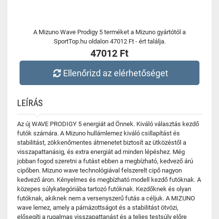
A Mizuno Wave Prodigy 5 terméket a Mizuno gyártótól a
SportTop.hu oldalon 47012 Ft - ért találja.
47012 Ft
Ellenőrizd az elérhetőséget
LEÍRÁS
Az új WAVE PRODIGY 5 energiát ad Önnek. Kiváló választás kezdő
futók számára. A Mizuno hullámlemez kiváló csillapítást és
stabilitást, zökkenőmentes átmenetet biztosít az ütközéstől a
visszapattanásig, és extra energiát ad minden lépéshez. Még
jobban fogod szeretni a futást ebben a megbízható, kedvező árú
cipőben. Mizuno wave technológiával felszerelt cipő nagyon
kedvező áron. Kényelmes és megbízható modell kezdő futóknak. A
közepes súlykategóriába tartozó futóknak. Kezdőknek és olyan
futóknak, akiknek nem a versenyszerű futás a céljuk. A MIZUNO
wave lemez, amely a párnázottságot és a stabilitást ötvözi,
elősegíti a rugalmas visszapattanást és a teljes testsúly előre