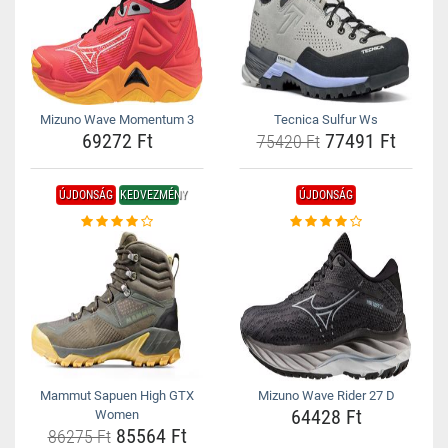
Mizuno Wave Momentum 3
Tecnica Sulfur Ws
69272 Ft
77491 Ft
75420 Ft
ÚJDONSÁG
KEDVEZMÉNY
ÚJDONSÁG
Mammut Sapuen High GTX
Mizuno Wave Rider 27 D
64428 Ft
Women
85564 Ft
86275 Ft