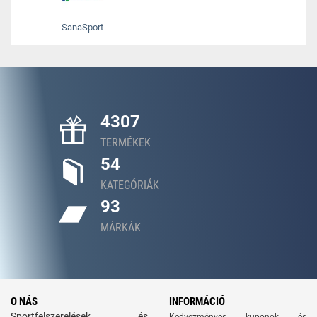
SanaSport
4307
TERMÉKEK
54
KATEGÓRIÁK
93
MÁRKÁK
O NÁS
INFORMÁCIÓ
Sportfelszerelések és