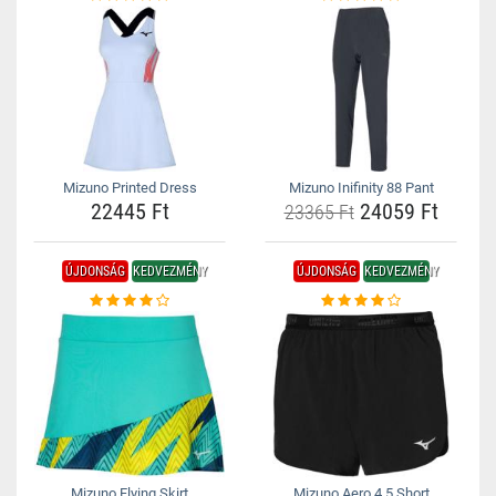
Mizuno Printed Dress
Mizuno Inifinity 88 Pant
22445 Ft
24059 Ft
23365 Ft
ÚJDONSÁG
KEDVEZMÉNY
ÚJDONSÁG
KEDVEZMÉNY
Mizuno Flying Skirt
Mizuno Aero 4.5 Short