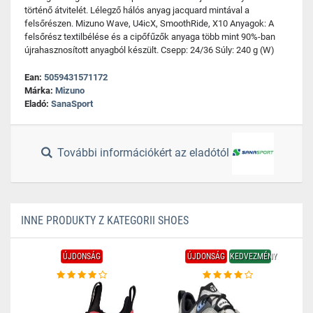
történő átvitelét. Lélegző hálós anyag jacquard mintával a
felsőrészen. Mizuno Wave, U4icX, SmoothRide, X10 Anyagok: A
felsőrész textilbélése és a cipőfűzők anyaga több mint 90%-ban
újrahasznosított anyagból készült. Csepp: 24/36 Súly: 240 g (W)
Ean:
5059431571172
Márka:
Mizuno
Eladó:
SanaSport
További információkért az eladótól
INNE PRODUKTY Z KATEGORII SHOES
ÚJDONSÁG
ÚJDONSÁG
KEDVEZMÉNY