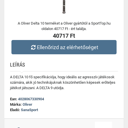
A Oliver Delta 10 terméket a Oliver gyártótól a SportTop.hu
oldalon 40717 Ft - ért találja.
40717 Ft
Ellenőrizd az elérhetőséget
LEÍRÁS
A DELTA 10 fő specifikációja, hogy ideális az agresszív játékosok
számára, akik jó technikájuknak köszönhetően képesek erőteljes
játékot játszani. A DELTA 9 utódja.
Ean:
4028067330904
Márka:
Oliver
Eladó:
SanaSport