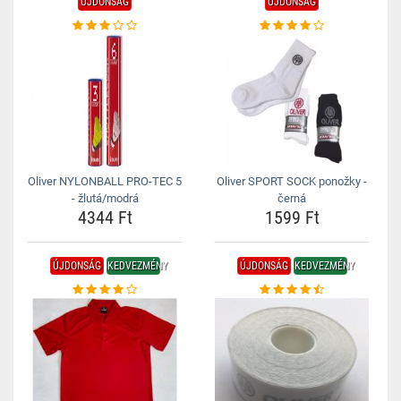
ÚJDONSÁG
ÚJDONSÁG
Oliver NYLONBALL PRO-TEC 5
Oliver SPORT SOCK ponožky -
- žlutá/modrá
černá
4344 Ft
1599 Ft
ÚJDONSÁG
KEDVEZMÉNY
ÚJDONSÁG
KEDVEZMÉNY