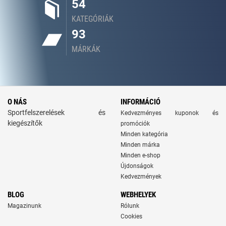
54
KATEGÓRIÁK
93
MÁRKÁK
O NÁS
INFORMÁCIÓ
Sportfelszerelések és
Kedvezményes kuponok és
kiegészítők
promóciók
Minden kategória
Minden márka
Minden e-shop
Újdonságok
Kedvezmények
BLOG
WEBHELYEK
Magazinunk
Rólunk
Cookies