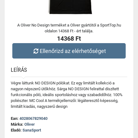
A Oliver No Design terméket a Oliver gyártótól a SportTop.hu
oldalon 14368 Ft - ért találja.
14368 Ft
Ellenőrizd az elérhetőséget
LEÍRÁS
Végre láttunk NO DESIGN pólókat. Ez egy limitált kollekció a
nagyon népszerű ütőkhöz. Sárga NO DESIGN felirattal díszített
funkcionális póló, ideális sportoláshoz vagy szabadidőhöz. 100%
poliészter. MC Cool A termékjellemzői: légáteresztő képesség,
limitált kiadás, nagyszerű design
Ean:
4028067829040
Márka:
Oliver
Eladó:
SanaSport