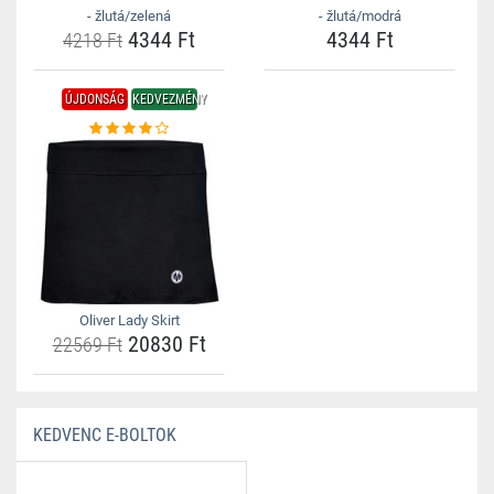
- žlutá/zelená
- žlutá/modrá
4344 Ft
4344 Ft
4218 Ft
ÚJDONSÁG
KEDVEZMÉNY
Oliver Lady Skirt
20830 Ft
22569 Ft
KEDVENC E-BOLTOK