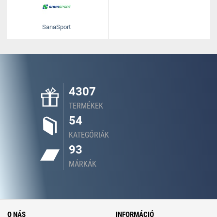
SanaSport
4307
TERMÉKEK
54
KATEGÓRIÁK
93
MÁRKÁK
O NÁS
INFORMÁCIÓ