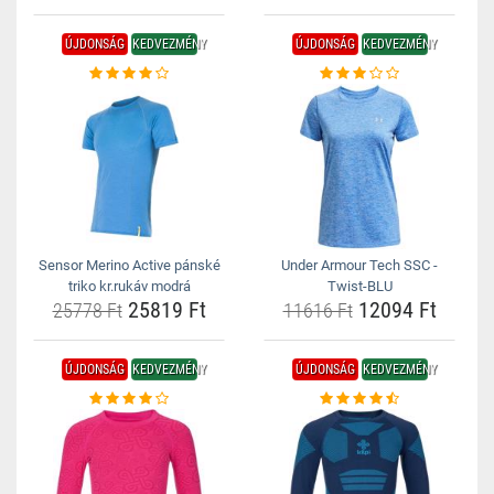
ÚJDONSÁG
KEDVEZMÉNY
ÚJDONSÁG
KEDVEZMÉNY
Sensor Merino Active pánské
Under Armour Tech SSC -
triko kr.rukáv modrá
Twist-BLU
25819 Ft
12094 Ft
25778 Ft
11616 Ft
ÚJDONSÁG
KEDVEZMÉNY
ÚJDONSÁG
KEDVEZMÉNY