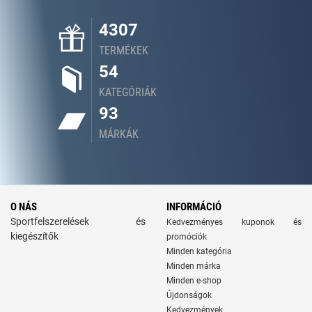
4307
TERMÉKEK
54
KATEGÓRIÁK
93
MÁRKÁK
O NÁS
INFORMÁCIÓ
Sportfelszerelések és
Kedvezményes kuponok és
kiegészítők
promóciók
Minden kategória
Minden márka
Minden e-shop
Újdonságok
Kedvezmények