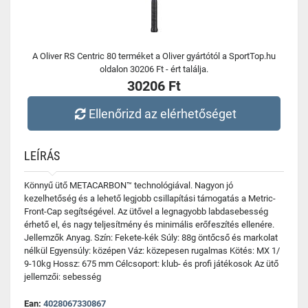
A Oliver RS Centric 80 terméket a Oliver gyártótól a SportTop.hu
oldalon 30206 Ft - ért találja.
30206 Ft
Ellenőrizd az elérhetőséget
LEÍRÁS
Könnyű ütő METACARBON™ technológiával. Nagyon jó
kezelhetőség és a lehető legjobb csillapítási támogatás a Metric-
Front-Cap segítségével. Az ütővel a legnagyobb labdasebesség
érhető el, és nagy teljesítmény és minimális erőfeszítés ellenére.
Jellemzők Anyag. Szín: Fekete-kék Súly: 88g öntőcső és markolat
nélkül Egyensúly: középen Váz: közepesen rugalmas Kötés: MX 1/
9-10kg Hossz: 675 mm Célcsoport: klub- és profi játékosok Az ütő
jellemzői: sebesség
Ean:
4028067330867