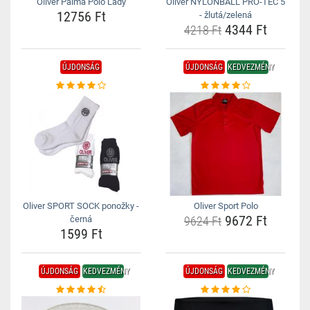
Oliver Palma Polo Lady
Oliver NYLONBALL PRO-TEC 5
12756 Ft
- žlutá/zelená
4344 Ft
4218 Ft
ÚJDONSÁG
ÚJDONSÁG
KEDVEZMÉNY
Oliver SPORT SOCK ponožky -
Oliver Sport Polo
9672 Ft
černá
9624 Ft
1599 Ft
ÚJDONSÁG
KEDVEZMÉNY
ÚJDONSÁG
KEDVEZMÉNY