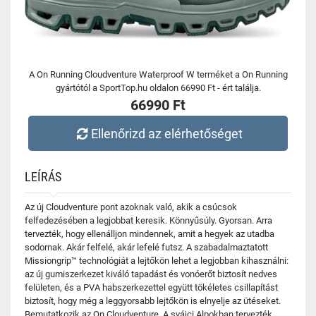
A On Running Cloudventure Waterproof W terméket a On Running
gyártótól a SportTop.hu oldalon 66990 Ft - ért találja.
66990 Ft
Ellenőrizd az elérhetőséget
LEÍRÁS
Az új Cloudventure pont azoknak való, akik a csúcsok
felfedezésében a legjobbat keresik. Könnyűsúly. Gyorsan. Arra
tervezték, hogy ellenálljon mindennek, amit a hegyek az utadba
sodornak. Akár felfelé, akár lefelé futsz. A szabadalmaztatott
Missiongrip™ technológiát a lejtőkön lehet a legjobban kihasználni:
az új gumiszerkezet kiváló tapadást és vonóerőt biztosít nedves
felületen, és a PVA habszerkezettel együtt tökéletes csillapítást
biztosít, hogy még a leggyorsabb lejtőkön is elnyelje az ütéseket.
Bemutatkozik az On Cloudventure. A svájci Alpokban tervezték.