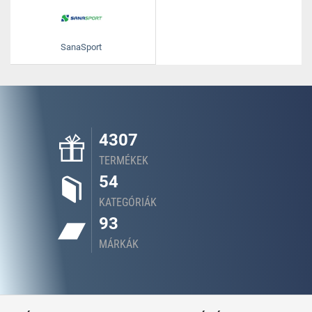
SanaSport
4307
TERMÉKEK
54
KATEGÓRIÁK
93
MÁRKÁK