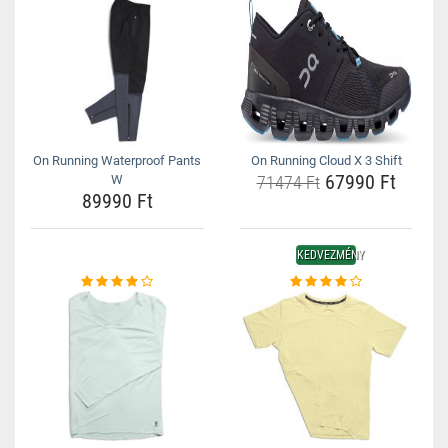
On Running Waterproof Pants
On Running Cloud X 3 Shift
67990 Ft
W
71474 Ft
89990 Ft
KEDVEZMÉNY