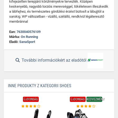
kifejezetten terepjáró körülményekre tervezték. Középen
keskenyebb, nagyobb torziós merevséggel, tökéletesen illeszkedik
a lábfejhez, és természetes gördülési érzést biztosít a lábujjtól a
sarokig. WP változatban - vízálló, szélálló, rendkívül légáteresztő
membránnal
Ean:
7630040576109
Márka:
On Running
Eladó:
SanaSport
További információkért az eladótól
INNE PRODUKTY Z KATEGORII SHOES
ÚJDONSÁG
ÚJDONSÁG
KEDVEZMÉNY