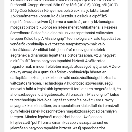
Futóprofil. Csepp: 6mm/0.23in Súly: férfi (US 8.5) 300g, női (US 7)
245g Cipő felsőrész Kényelmes belső zokni a jó lábtartásért
Zökkenőmentes konstrukció Elasztikus csíkok a cipőfűző
rögzítéséhez a nyelvén Új forma a saroknál, amely biztonságos
mozgást biztosít, különösen lefelé menet Antibakteriális kezelés
Speedboard Biztosítja a dinamikus visszapattanást változatos
terepen Külső talp A Missiongrip™ technológia a kiváló tapadást és
vonóerőt kombinálja a változatos terepviszonyoknak való
ellenállással. Az elülső lábfejben lévő merev gumibetétek
segítenek a dinamikus lepattanás biztosításában. Az új négyzet
alakú "puff" forma nagyobb tapadást biztosít A változatos
fogásformák minden felületen magabiztosságot nyújtanak A Zero-
gravity anyag és a gumi felsőrész kombinációja hihetetlen
csillapítást biztosít, miközben kiváló csúszásállóságot biztosít a
változatos terepen. Technológia A különböző szövéssűrűségű
innovatív háló a leginkább igénybevett területeken megerősített, és
ahol szükséges, ott légáteresztő. A forradalmi Missiongrip™ külső
talptechnológia kiváló csillapítást biztosít a bevált Zero Gravity
anyagnak köszönhetően, és a speciálisan kialakított és formázott
gumifelsőrésznek köszönhetően magabiztosságot ad bármilyen
terepen. Minden lépésnél megbízhat benne. Az újonnan
kifejlesztett "puff" forma dinamikusabb visszapattanást és
jelentősen nagyobb tapadást biztosít. Az új speedboardot