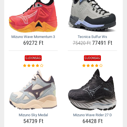
Mizuno Wave Momentum 3
Tecnica Sulfur Ws
69272 Ft
77491 Ft
75420 Ft
ÚJDONSÁG
ÚJDONSÁG
Mizuno Sky Medal
Mizuno Wave Rider 27 D
54739 Ft
64428 Ft