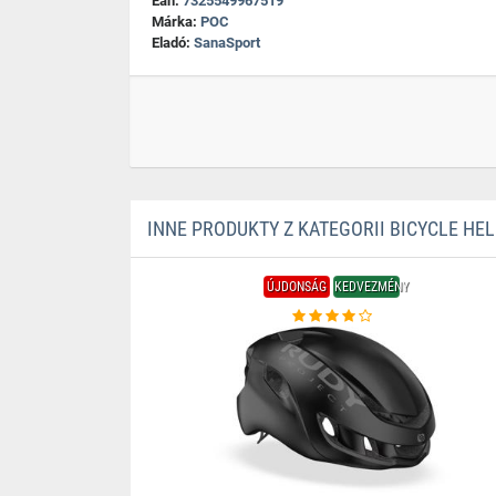
Ean:
7325549967519
Márka:
POC
Eladó:
SanaSport
INNE PRODUKTY Z KATEGORII BICYCLE HE
ÚJDONSÁG
KEDVEZMÉNY