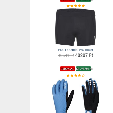
POC Essential WO Boxer
40207 Ft
40541 Ft
ÚJDONSÁG
KEDVEZMÉNY