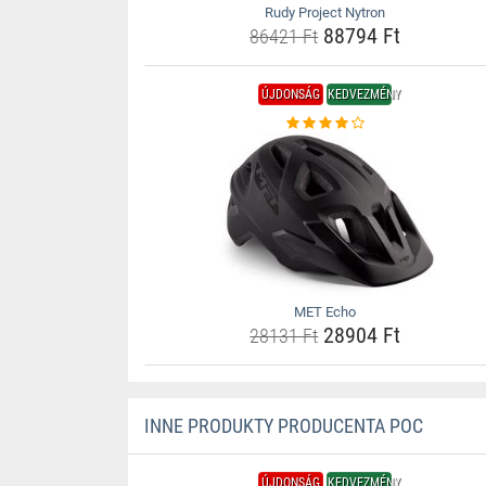
Rudy Project Nytron
88794 Ft
86421 Ft
ÚJDONSÁG
KEDVEZMÉNY
MET Echo
28904 Ft
28131 Ft
INNE PRODUKTY PRODUCENTA POC
ÚJDONSÁG
KEDVEZMÉNY