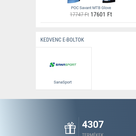
POC Savant MTB Glove
17601 Ft
17747 Ft
KEDVENC E-BOLTOK
SanaSport
4307
TERMÉKEK