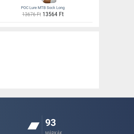
POC Lure MTB Sock Long
13564 Ft
13676 Ft
93
MÁRKÁK