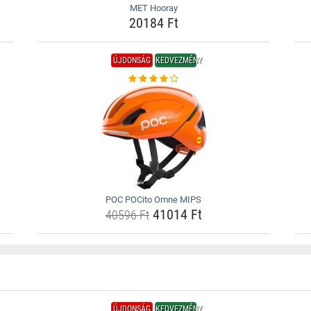
MET Hooray
20184 Ft
ÚJDONSÁG
KEDVEZMÉNY
POC POCito Omne MIPS
41014 Ft
40596 Ft
ÚJDONSÁG
KEDVEZMÉNY