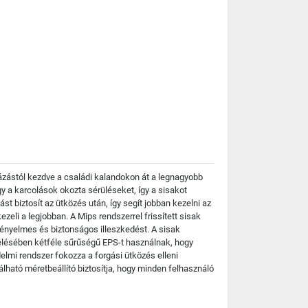
ngázástól kezdve a családi kalandokon át a legnagyobb
y a karcolások okozta sérüléseket, így a sisakot
 biztosít az ütközés után, így segít jobban kezelni az
zeli a legjobban. A Mips rendszerrel frissített sisak
ényelmes és biztonságos illeszkedést. A sisak
élésében kétféle sűrűségű EPS-t használnak, hogy
elmi rendszer fokozza a forgási ütközés elleni
lható méretbeállító biztosítja, hogy minden felhasználó