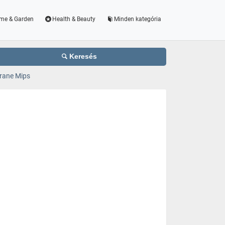
me & Garden
Health & Beauty
Minden kategória
Keresés
rane Mips