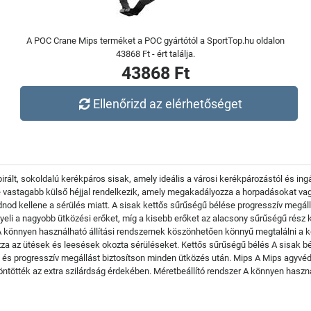
A POC Crane Mips terméket a POC gyártótól a SportTop.hu oldalon
43868 Ft - ért találja.
43868 Ft
Ellenőrizd az elérhetőséget
pirált, sokoldalú kerékpáros sisak, amely ideális a városi kerékpározástól és i
ne vastagabb külső héjjal rendelkezik, amely megakadályozza a horpadásokat vag
d kellene a sérülés miatt. A sisak kettős sűrűségű bélése progresszív megállást
yeli a nagyobb ütközési erőket, míg a kisebb erőket az alacsony sűrűségű rész ke
A könnyen használható állítási rendszernek köszönhetően könnyű megtalálni a k
zza az ütések és leesések okozta sérüléseket. Kettős sűrűségű bélés A sisak b
 és progresszív megállást biztosítson minden ütközés után. Mips A Mips agyvéd
öntötték az extra szilárdság érdekében. Méretbeállító rendszer A könnyen haszná