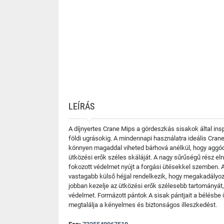
LEÍRÁS
A díjnyertes Crane Mips a gördeszkás sisakok által ins
földi ugrásokig. A mindennapi használatra ideális Cra
könnyen magaddal viheted bárhová anélkül, hogy aggódno
ütközési erők széles skáláját. A nagy sűrűségű rész eln
fokozott védelmet nyújt a forgási ütésekkel szemben. 
vastagabb külső héjjal rendelkezik, hogy megakadályo
jobban kezelje az ütközési erők szélesebb tartományát,
védelmet. Formázott pántok A sisak pántjait a bélésbe 
megtalálja a kényelmes és biztonságos illeszkedést.