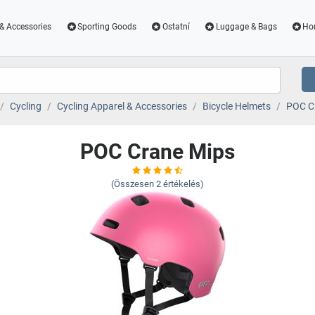
& Accessories
Sporting Goods
Ostatní
Luggage & Bags
Ho
Cycling
Cycling Apparel & Accessories
Bicycle Helmets
POC C
POC Crane Mips
(Összesen
2
értékelés)