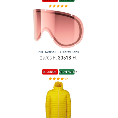
POC Retina BIG Clarity Lens
30518 Ft
29703 Ft
ÚJDONSÁG
KEDVEZMÉNY