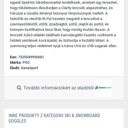
egyedi Spektris tükörbevonattal rendelkezik, amelyet úgy terveztek,
hogy tökéletesen illeszkedjen a Clarity lencsék alapszínéhez, és
fokozza a vizuális élményt bizonyos fényviszonyok mellett. A
hidrofób és oleofób Ri-Pel kezelés megvédi a lencséket a
szennyeződéstől, víztől, izzadságtól, sótól, olajtól és portól, és
könnyen tisztíthatóvá teszi őket, hogy mindig tisztán lásson. A
lencsék külső oldalán található karcolásgátló kezelés csökkenti a
felületi sérülések kockázatát, és biztosítja a tisztább látást. A
szemüveg teljes védelmet nyújt a káros UVA és UVB sugarak ellen.
Ean:
7325549956681
Márka:
POC
Eladó:
SanaSport
További információkért az eladótól
INNE PRODUKTY Z KATEGORII SKI & SNOWBOARD
GOGGLES