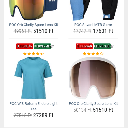
POC Orb Clarity Spare Lens Kit
POC Savant MTB Glove
51510 Ft
17601 Ft
49961 Ft
17747 Ft
ÚJDONSÁG
KEDVEZMÉNY
ÚJDONSÁG
KEDVEZMÉNY
POC W'S Reform Enduro Light
POC Orb Clarity Spare Lens Kit
51510 Ft
Tee
50134 Ft
27289 Ft
27515 Ft