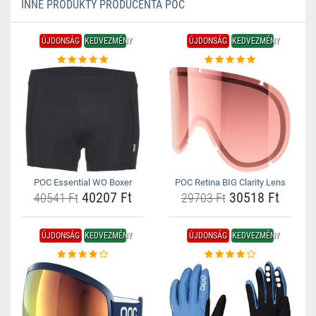
INNE PRODUKTY PRODUCENTA POC
ÚJDONSÁG
KEDVEZMÉNY
ÚJDONSÁG
KEDVEZMÉNY
POC Essential WO Boxer
POC Retina BIG Clarity Lens
40207 Ft
30518 Ft
40541 Ft
29703 Ft
ÚJDONSÁG
KEDVEZMÉNY
ÚJDONSÁG
KEDVEZMÉNY