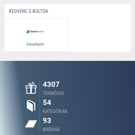
KEDVENC E-BOLTOK
SanaSport
4307
TERMÉKEK
54
KATEGÓRIÁK
93
MÁRKÁK