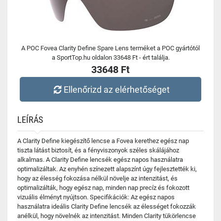
A POC Fovea Clarity Define Spare Lens terméket a POC gyártótól
a SportTop.hu oldalon 33648 Ft - ért találja.
33648 Ft
Ellenőrizd az elérhetőséget
LEÍRÁS
A Clarity Define kiegészítő lencse a Fovea kerethez egész nap
tiszta látást biztosít, és a fényviszonyok széles skálájához
alkalmas. A Clarity Define lencsék egész napos használatra
optimalizáltak. Az enyhén színezett alapszínt úgy fejlesztették ki,
hogy az élesség fokozása nélkül növelje az intenzitást, és
optimalizálták, hogy egész nap, minden nap precíz és fokozott
vizuális élményt nyújtson. Specifikációk: Az egész napos
használatra ideális Clarity Define lencsék az élességet fokozzák
anélkül, hogy növelnék az intenzitást. Minden Clarity tükörlencse