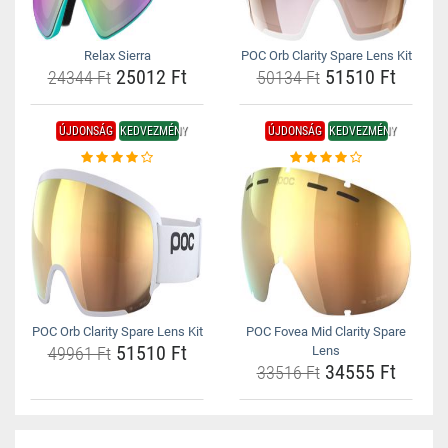
Relax Sierra
POC Orb Clarity Spare Lens Kit
25012 Ft
51510 Ft
24344 Ft
50134 Ft
ÚJDONSÁG
KEDVEZMÉNY
ÚJDONSÁG
KEDVEZMÉNY
POC Orb Clarity Spare Lens Kit
POC Fovea Mid Clarity Spare
51510 Ft
49961 Ft
Lens
34555 Ft
33516 Ft