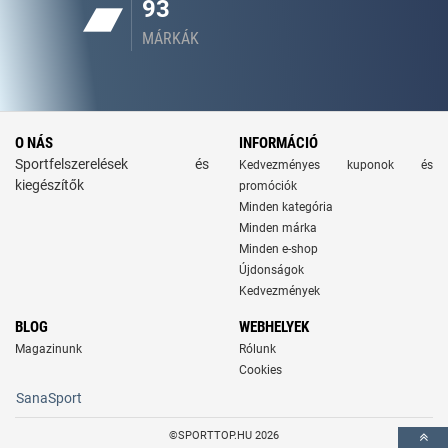
93
MÁRKÁK
O NÁS
INFORMÁCIÓ
Sportfelszerelések és
Kedvezményes kuponok és
kiegészítők
promóciók
Minden kategória
Minden márka
Minden e-shop
Újdonságok
Kedvezmények
BLOG
WEBHELYEK
Magazinunk
Rólunk
Cookies
SanaSport
©SPORTTOP.HU 2026