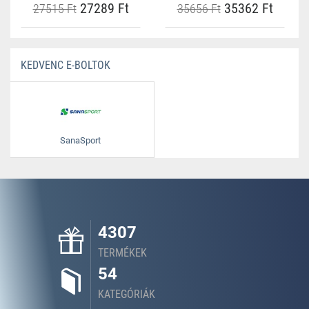
27289 Ft
35362 Ft
27515 Ft
35656 Ft
KEDVENC E-BOLTOK
SanaSport
4307
TERMÉKEK
54
KATEGÓRIÁK