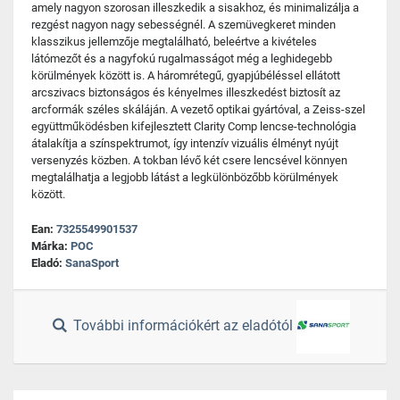
amely nagyon szorosan illeszkedik a sisakhoz, és minimalizálja a
rezgést nagyon nagy sebességnél. A szemüvegkeret minden
klasszikus jellemzője megtalálható, beleértve a kivételes
látómezőt és a nagyfokú rugalmasságot még a leghidegebb
körülmények között is. A háromrétegű, gyapjúbéléssel ellátott
arcszivacs biztonságos és kényelmes illeszkedést biztosít az
arcformák széles skáláján. A vezető optikai gyártóval, a Zeiss-szel
együttműködésben kifejlesztett Clarity Comp lencse-technológia
átalakítja a színspektrumot, így intenzív vizuális élményt nyújt
versenyzés közben. A tokban lévő két csere lencsével könnyen
megtalálhatja a legjobb látást a legkülönbözőbb körülmények
között.
Ean:
7325549901537
Márka:
POC
Eladó:
SanaSport
További információkért az eladótól