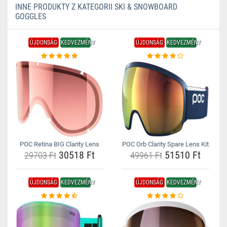
INNE PRODUKTY Z KATEGORII SKI & SNOWBOARD
GOGGLES
ÚJDONSÁG
KEDVEZMÉNY
ÚJDONSÁG
KEDVEZMÉNY
POC Retina BIG Clarity Lens
POC Orb Clarity Spare Lens Kit
30518 Ft
51510 Ft
29703 Ft
49961 Ft
ÚJDONSÁG
KEDVEZMÉNY
ÚJDONSÁG
KEDVEZMÉNY