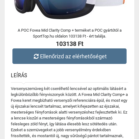
A POC Fovea Mid Clarity Comp + terméket a POC gyártótól a
SportTop.hu oldalon 103138 Ft - ért találja.
103138 Ft
Ellenőrizd az elérhetőséget
LEÍRÁS
Versenyszemüveg két cserélhető lencsével az optimális látásért a
legkülönbözőbb fényviszonyok között. A Fovea Mid Clarity Comp+ a
Fovea keret megbízható versenyzői referenciáira épül, és most egy
új éjszakai lencsét tartalmaz, amelyet kifejezetten az éjszakai,
mesterséges fényforrások alatti versenyzéshez fejlesztettek ki. Ez
a lencse kiszűri a mesterséges fényforrásokból származó
felesleges zöld fényt, így látása élesebb lesz sötétedés után.
Ezeket a szemüvegeket a jobb versenyélmény érdekében
frissítették, és mostantól új, nagy sűrűségű pántot tartalmaznak,