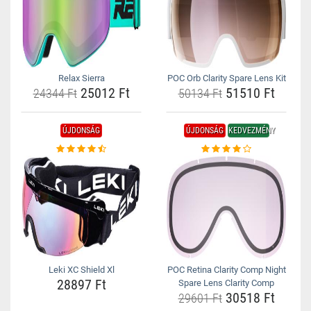
Relax Sierra
POC Orb Clarity Spare Lens Kit
25012 Ft
51510 Ft
24344 Ft
50134 Ft
ÚJDONSÁG
ÚJDONSÁG
KEDVEZMÉNY
Leki XC Shield Xl
POC Retina Clarity Comp Night
28897 Ft
Spare Lens Clarity Comp
30518 Ft
29601 Ft