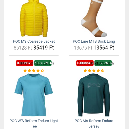
POC M's Coalesce Jacket
POC Lure MTB Sock Long
85419 Ft
13564 Ft
86128 Ft
13676 Ft
ÚJDONSÁG
KEDVEZMÉNY
ÚJDONSÁG
KEDVEZMÉNY
POC W'S Reform Enduro Light
POC M's Reform Enduro
Tee
Jersey