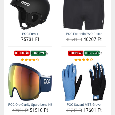
POC Fornix
POC Essential WO Boxer
75731 Ft
40207 Ft
40541 Ft
ÚJDONSÁG
KEDVEZMÉNY
ÚJDONSÁG
KEDVEZMÉNY
POC Orb Clarity Spare Lens Kit
POC Savant MTB Glove
51510 Ft
17601 Ft
49961 Ft
17747 Ft