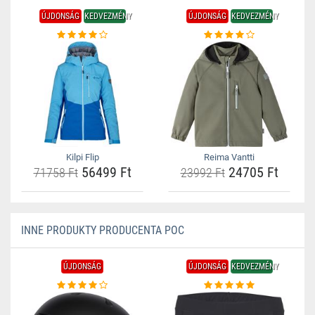
ÚJDONSÁG
KEDVEZMÉNY
ÚJDONSÁG
KEDVEZMÉNY
Kilpi Flip
Reima Vantti
56499 Ft
24705 Ft
71758 Ft
23992 Ft
INNE PRODUKTY PRODUCENTA POC
ÚJDONSÁG
ÚJDONSÁG
KEDVEZMÉNY