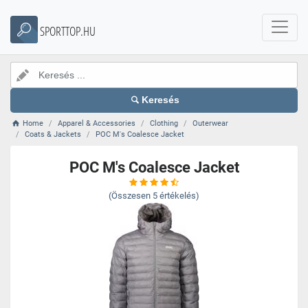
SPORTTOP.HU
Keresés
Home
Apparel & Accessories
Clothing
Outerwear
Coats & Jackets
POC M's Coalesce Jacket
POC M's Coalesce Jacket
(Összesen
5
értékelés)