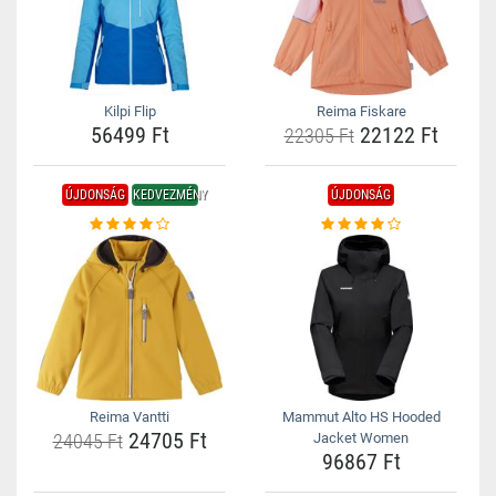
Kilpi Flip
Reima Fiskare
56499 Ft
22122 Ft
22305 Ft
ÚJDONSÁG
KEDVEZMÉNY
ÚJDONSÁG
Reima Vantti
Mammut Alto HS Hooded
24705 Ft
24045 Ft
Jacket Women
96867 Ft