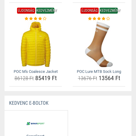
ÚJDONSÁG
KEDVEZMÉNY
ÚJDONSÁG
KEDVEZMÉNY
POC M's Coalesce Jacket
POC Lure MTB Sock Long
85419 Ft
13564 Ft
86128 Ft
13676 Ft
KEDVENC E-BOLTOK