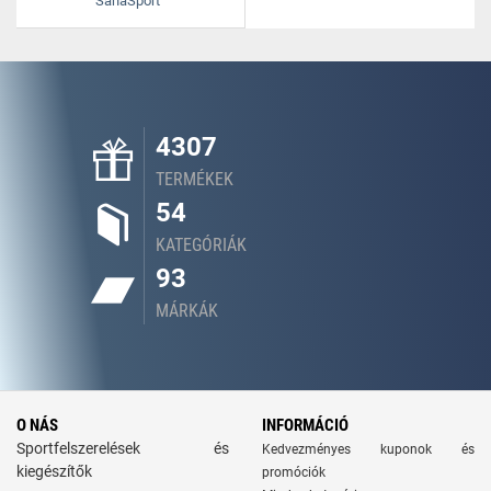
SanaSport
4307
TERMÉKEK
54
KATEGÓRIÁK
93
MÁRKÁK
O NÁS
INFORMÁCIÓ
Sportfelszerelések és
Kedvezményes kuponok és
kiegészítők
promóciók