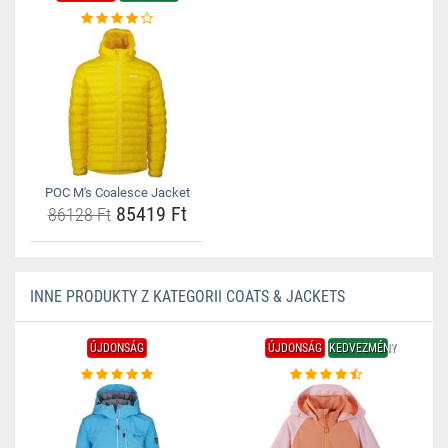
POC M's Coalesce Jacket
85419 Ft
86128 Ft
INNE PRODUKTY Z KATEGORII COATS & JACKETS
ÚJDONSÁG
ÚJDONSÁG
KEDVEZMÉNY