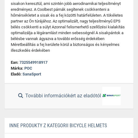
sisakon keresztül, ami szintén jobb aerodinamikai teljesítményt
eredményez. A Coolbest párnák segítenek csökkenteni a
hőmérsékletet a sisak és a fej közötti határfelületen. A tökéletes
partner az Ön túrájához. Az optimalizált, nagy teljesítményű EPS
bélés csökkenti a súlyt Azonnal felismerhető szellőzési kialakítás
optimalizálja a légáramlást minden sebességnél A sisakpántok a
bélésbe vannak ágyazva a további erősség érdekében
Méretbeállítás a fej kerülete körül a biztonságos és kényelmes
illeszkedés érdekében
Ean:
7325549918917
Márka:
POC
Eladó:
SanaSport
További információkért az eladótól
INNE PRODUKTY Z KATEGORII BICYCLE HELMETS