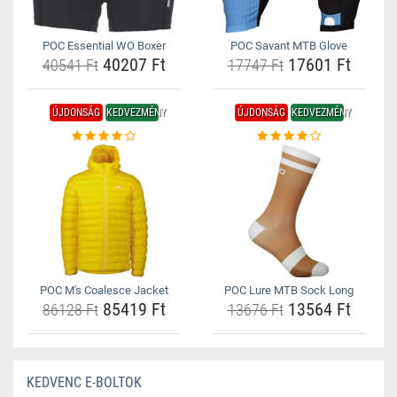
POC Essential WO Boxer
POC Savant MTB Glove
40207 Ft
17601 Ft
40541 Ft
17747 Ft
ÚJDONSÁG
KEDVEZMÉNY
ÚJDONSÁG
KEDVEZMÉNY
POC M's Coalesce Jacket
POC Lure MTB Sock Long
85419 Ft
13564 Ft
86128 Ft
13676 Ft
KEDVENC E-BOLTOK