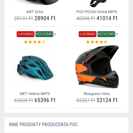
MET Echo
POC POCito Omne MIPS
28904 Ft
41014 Ft
28131 Ft
40596 Ft
ÚJDONSÁG
KEDVEZMÉNY
ÚJDONSÁG
KEDVEZMÉNY
MET Veleno MIPS
Bluegrass Intox
65396 Ft
53124 Ft
63509 Ft
55357 Ft
INNE PRODUKTY PRODUCENTA POC