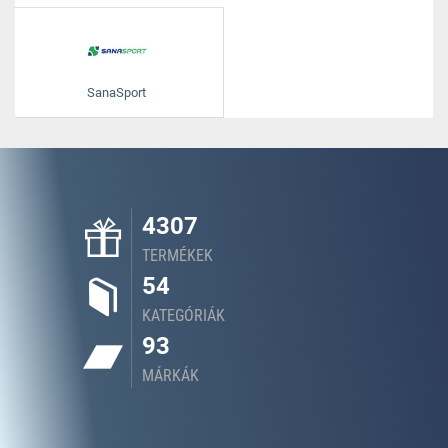
SanaSport
4307
TERMÉKEK
54
KATEGÓRIÁK
93
MÁRKÁK