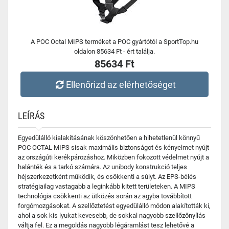
A POC Octal MIPS terméket a POC gyártótól a SportTop.hu
oldalon 85634 Ft - ért találja.
85634 Ft
Ellenőrizd az elérhetőséget
LEÍRÁS
Egyedülálló kialakításának köszönhetően a hihetetlenül könnyű
POC OCTAL MIPS sisak maximális biztonságot és kényelmet nyújt
az országúti kerékpározáshoz. Miközben fokozott védelmet nyújt a
halánték és a tarkó számára. Az unibody konstrukció teljes
héjszerkezetként működik, és csökkenti a súlyt. Az EPS-bélés
stratégiailag vastagabb a leginkább kitett területeken. A MIPS
technológia csökkenti az ütközés során az agyba továbbított
forgómozgásokat. A szellőztetést egyedülálló módon alakították ki,
ahol a sok kis lyukat kevesebb, de sokkal nagyobb szellőzőnyílás
váltja fel. Ez a megoldás nagyobb légáramlást tesz lehetővé a