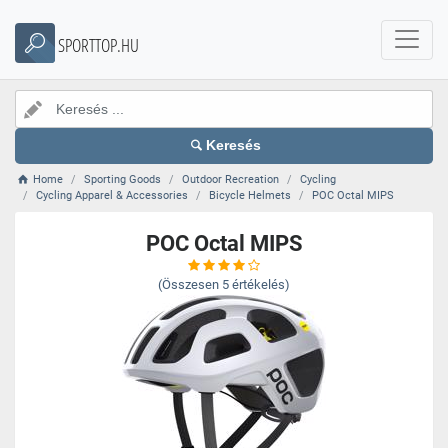
SPORTTOP.HU
Keresés
Home
Sporting Goods
Outdoor Recreation
Cycling
Cycling Apparel & Accessories
Bicycle Helmets
POC Octal MIPS
POC Octal MIPS
(Összesen
5
értékelés)