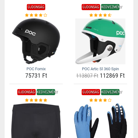
ÚJDONSÁG
ÚJDONSÁG
KEDVEZMÉNY
POC Fornix
POC Artic Sl 360 Spin
75731 Ft
112869 Ft
113807 Ft
ÚJDONSÁG
KEDVEZMÉNY
ÚJDONSÁG
KEDVEZMÉNY