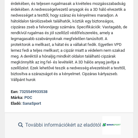
érdekében, és teljesen rugalmasak a kivételes mozgásszabadság
érdekében. A nedvességelvezető anyagok és a 3D háló elvezetik a
nedvességet a testtől, hogy száraz és kényelmes maradjon. A
hátoldalon tárolózsebek találhatók, köztük egy biztonságos,
cipzáras zseb a felvonójegy számára. Specifikációk: Vastagabb, de
rendkívül rugalmas és jól szellőző védőfelszerelés, amely a
legmagasabb szabványoknak megfelelően tanúsított. A
protektorok a mellkast, a hátat és a vállakat fedik. Egyetlen VPD
lemez fedi a teljes mellkast; a cipzár miatt a védelem nem szakad
meg. A deréktól a hónaljig mindkét oldalon található cipzárak
megkönnyítik az ing fel- és levételét. A 3D hálós anyag javítja a
szellőzést. Ezek lehetővé teszik a nedvesség elvezetését a testtől,
biztosítva a szárazságot és a kényelmet. Cipzáras kártyazseb.
Vállpánt hurok
Ean:
7325549933538
Márka:
POC
Eladó:
SanaSport
További információkért az eladótól