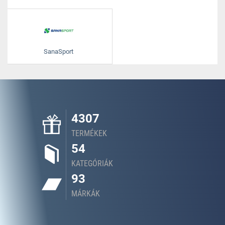
SanaSport
4307
TERMÉKEK
54
KATEGÓRIÁK
93
MÁRKÁK