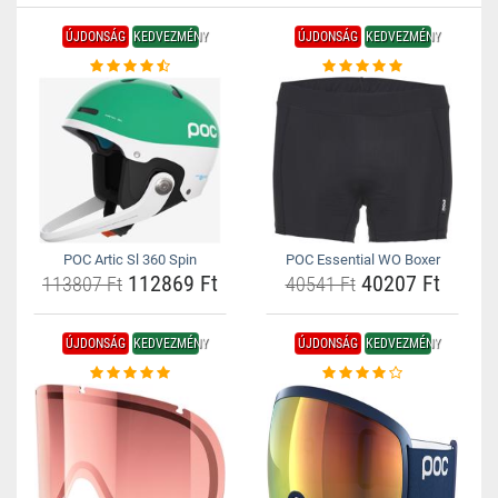
ÚJDONSÁG
KEDVEZMÉNY
ÚJDONSÁG
KEDVEZMÉNY
POC Artic Sl 360 Spin
POC Essential WO Boxer
112869 Ft
40207 Ft
113807 Ft
40541 Ft
ÚJDONSÁG
KEDVEZMÉNY
ÚJDONSÁG
KEDVEZMÉNY