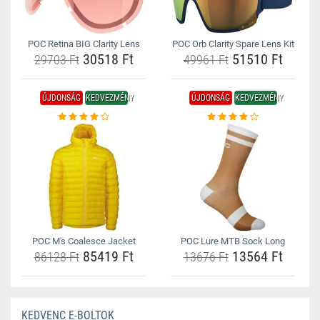
POC Retina BIG Clarity Lens
POC Orb Clarity Spare Lens Kit
30518 Ft
51510 Ft
29703 Ft
49961 Ft
ÚJDONSÁG
KEDVEZMÉNY
ÚJDONSÁG
KEDVEZMÉNY
POC M's Coalesce Jacket
POC Lure MTB Sock Long
85419 Ft
13564 Ft
86128 Ft
13676 Ft
KEDVENC E-BOLTOK