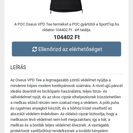
A POC Oseus VPD Tee terméket a POC gyártótól a SportTop.hu
oldalon 104402 Ft - ért találja.
104402 Ft
Ellenőrizd az elérhetőséget
LEÍRÁS
Az Oseus VPD Tee a legmagasabb szintű védelmet nyújtja a
mindenre képes modern kerékpárosok számára. A rövid ujjú páncél
ideális downhill és bicikliparki használatra, teljes törzs- és
vállvédelmet nyújt, és az okos cipzár elhelyezésnek köszönhetően
a mellkas elülső részén nem szakad meg a védelem. A póló puha
és rugalmas anyagból készült, és a bőrhöz közel viselhető az
abszolút védelem érdekében. Az oldalsó cipzár biztosítja, hogy a
mellkason lévő védelmet nem kell megszakítani, így a hát, a
mellkas és a bordák teljes védelmet élveznek. A vastagabb
protektorok szellőzőkkel rendelkeznek a további kényelem