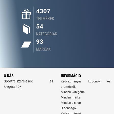
4307
TERMÉKEK
54
KATEGÓRIÁK
93
MÁRKÁK
O NÁS
INFORMÁCIÓ
Sportfelszerelések és
Kedvezményes kuponok és
kiegészítők
promóciók
Minden kategória
Minden márka
Minden e-shop
Újdonságok
Kedvezmények