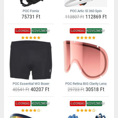
POC Fornix
POC Artic Sl 360 Spin
75731 Ft
112869 Ft
113807 Ft
ÚJDONSÁG
KEDVEZMÉNY
ÚJDONSÁG
KEDVEZMÉNY
POC Essential WO Boxer
POC Retina BIG Clarity Lens
40207 Ft
30518 Ft
40541 Ft
29703 Ft
ÚJDONSÁG
KEDVEZMÉNY
ÚJDONSÁG
KEDVEZMÉNY