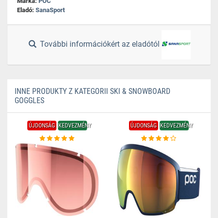
Márka:
POC
Eladó:
SanaSport
További információkért az eladótól
INNE PRODUKTY Z KATEGORII SKI & SNOWBOARD
GOGGLES
ÚJDONSÁG
KEDVEZMÉNY
ÚJDONSÁG
KEDVEZMÉNY