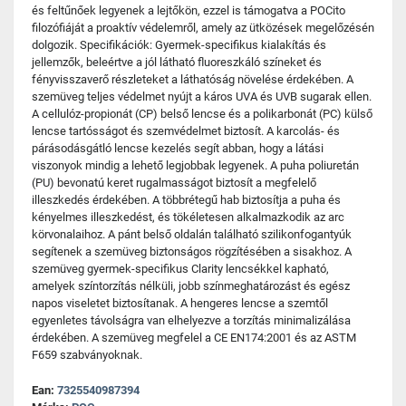
és feltűnőek legyenek a lejtőkön, ezzel is támogatva a POCito
filozófiáját a proaktív védelemről, amely az ütközések megelőzésén
dolgozik. Specifikációk: Gyermek-specifikus kialakítás és
jellemzők, beleértve a jól látható fluoreszkáló színeket és
fényvisszaverő részleteket a láthatóság növelése érdekében. A
szemüveg teljes védelmet nyújt a káros UVA és UVB sugarak ellen.
A cellulóz-propionát (CP) belső lencse és a polikarbonát (PC) külső
lencse tartósságot és szemvédelmet biztosít. A karcolás- és
párásodásgátló lencse kezelés segít abban, hogy a látási
viszonyok mindig a lehető legjobbak legyenek. A puha poliuretán
(PU) bevonatú keret rugalmasságot biztosít a megfelelő
illeszkedés érdekében. A többrétegű hab biztosítja a puha és
kényelmes illeszkedést, és tökéletesen alkalmazkodik az arc
körvonalaihoz. A pánt belső oldalán található szilikonfogantyúk
segítenek a szemüveg biztonságos rögzítésében a sisakhoz. A
szemüveg gyermek-specifikus Clarity lencsékkel kapható,
amelyek színtorzítás nélküli, jobb színmeghatározást és egész
napos viseletet biztosítanak. A hengeres lencse a szemtől
egyenletes távolságra van elhelyezve a torzítás minimalizálása
érdekében. A szemüveg megfelel a CE EN174:2001 és az ASTM
F659 szabványoknak.
Ean:
7325540987394