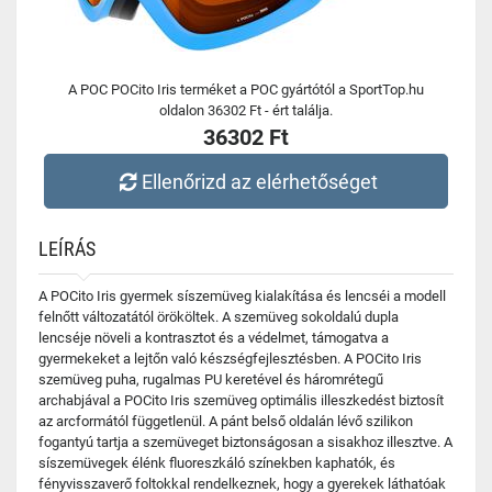
A POC POCito Iris terméket a POC gyártótól a SportTop.hu
oldalon 36302 Ft - ért találja.
36302 Ft
Ellenőrizd az elérhetőséget
LEÍRÁS
A POCito Iris gyermek síszemüveg kialakítása és lencséi a modell
felnőtt változatától örököltek. A szemüveg sokoldalú dupla
lencséje növeli a kontrasztot és a védelmet, támogatva a
gyermekeket a lejtőn való készségfejlesztésben. A POCito Iris
szemüveg puha, rugalmas PU keretével és háromrétegű
archabjával a POCito Iris szemüveg optimális illeszkedést biztosít
az arcformától függetlenül. A pánt belső oldalán lévő szilikon
fogantyú tartja a szemüveget biztonságosan a sisakhoz illesztve. A
síszemüvegek élénk fluoreszkáló színekben kaphatók, és
fényvisszaverő foltokkal rendelkeznek, hogy a gyerekek láthatóak