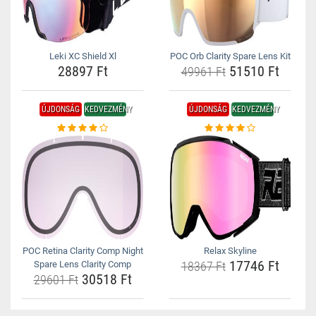
Leki XC Shield Xl
POC Orb Clarity Spare Lens Kit
28897 Ft
51510 Ft
49961 Ft
ÚJDONSÁG
KEDVEZMÉNY
ÚJDONSÁG
KEDVEZMÉNY
POC Retina Clarity Comp Night
Relax Skyline
17746 Ft
Spare Lens Clarity Comp
18367 Ft
30518 Ft
29601 Ft