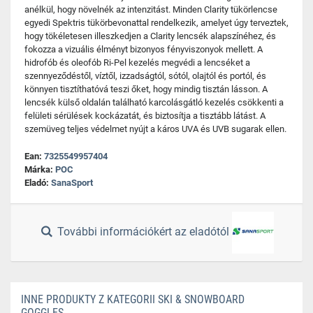
anélkül, hogy növelnék az intenzitást. Minden Clarity tükörlencse
egyedi Spektris tükörbevonattal rendelkezik, amelyet úgy terveztek,
hogy tökéletesen illeszkedjen a Clarity lencsék alapszínéhez, és
fokozza a vizuális élményt bizonyos fényviszonyok mellett. A
hidrofób és oleofób Ri-Pel kezelés megvédi a lencséket a
szennyeződéstől, víztől, izzadságtól, sótól, olajtól és portól, és
könnyen tisztíthatóvá teszi őket, hogy mindig tisztán lásson. A
lencsék külső oldalán található karcolásgátló kezelés csökkenti a
felületi sérülések kockázatát, és biztosítja a tisztább látást. A
szemüveg teljes védelmet nyújt a káros UVA és UVB sugarak ellen.
Ean:
7325549957404
Márka:
POC
Eladó:
SanaSport
További információkért az eladótól
INNE PRODUKTY Z KATEGORII SKI & SNOWBOARD
GOGGLES