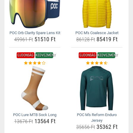
POC Orb Clarity Spare Lens Kit
POC M's Coalesce Jacket
51510 Ft
85419 Ft
49961 Ft
86128 Ft
ÚJDONSÁG
KEDVEZMÉNY
ÚJDONSÁG
KEDVEZMÉNY
POC Lure MTB Sock Long
POC M's Reform Enduro
13564 Ft
13676 Ft
Jersey
35362 Ft
35656 Ft