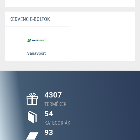
KEDVENC E-BOLTOK
SanaSport
4307
TERMÉKEK
54
KATEGÓRIÁK
93