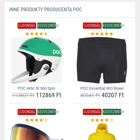
INNE PRODUKTY PRODUCENTA POC
ÚJDONSÁG
KEDVEZMÉNY
ÚJDONSÁG
KEDVEZMÉNY
POC Artic Sl 360 Spin
POC Essential WO Boxer
112869 Ft
40207 Ft
113807 Ft
40541 Ft
ÚJDONSÁG
KEDVEZMÉNY
ÚJDONSÁG
KEDVEZMÉNY