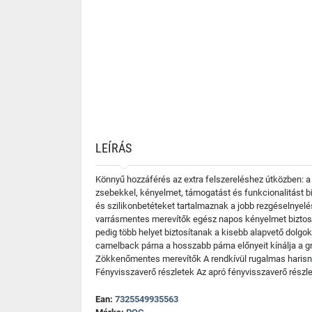
LEÍRÁS
Könnyű hozzáférés az extra felszereléshez útközben: 
zsebekkel, kényelmet, támogatást és funkcionalitást b
és szilikonbetéteket tartalmaznak a jobb rezgéselnyelés
varrásmentes merevítők egész napos kényelmet biztosít
pedig több helyet biztosítanak a kisebb alapvető dolgok
camelback párna a hosszabb párna előnyeit kínálja a gr
Zökkenőmentes merevítők A rendkívül rugalmas harisnya
Fényvisszaverő részletek Az apró fényvisszaverő rész
Ean:
7325549935563