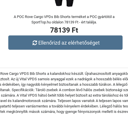
A POC Rove Cargo VPDs Bib Shorts terméket a POC gyártótól a
SportTop.hu oldalon 78139 Ft - ért találja.
78139 Ft
Ellenőrizd az elérhetőséget
a Rove Cargo VPDS Bib Shorts a kalandokhoz készült. Újrahasznosított anyagokb
iztosít. Az új Vital VPDS samois anyaggal ezek a nadrágok a hosszabb bélés elő
 érdekében, így nagyobb kényelmet biztosítanak a hosszabb túrákon. A lélegző há
anak. Specifikációk: Tároló zsebek A combon lévő hálós zsebek biztonsági sze
 számára. A Vital VPDS hátsó betét több helyet biztosít az extra tároláshoz és t
avel és kalandmotorosok számára. Teljesen lapos varratok A teljesen lapos varr
tartó teljesen varrásmentes a további kényelem érdekében. Lélegző hálós test 
letek megkönnyítik mások számára, hogy gyenge fényviszonyok mellett is észre