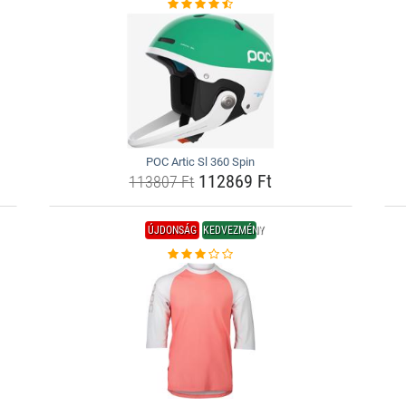
POC Artic Sl 360 Spin
112869 Ft
113807 Ft
ÚJDONSÁG
KEDVEZMÉNY