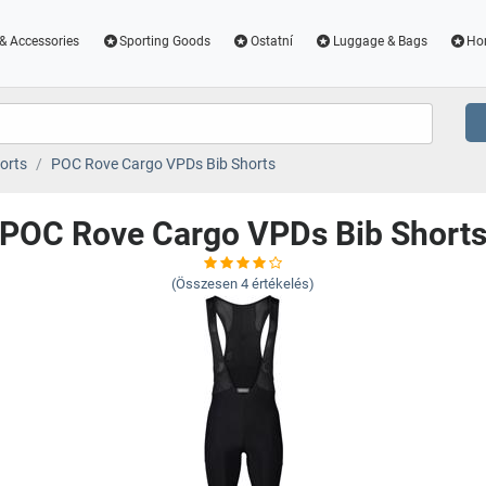
& Accessories
Sporting Goods
Ostatní
Luggage & Bags
Ho
orts
POC Rove Cargo VPDs Bib Shorts
POC Rove Cargo VPDs Bib Short
(Összesen
4
értékelés)