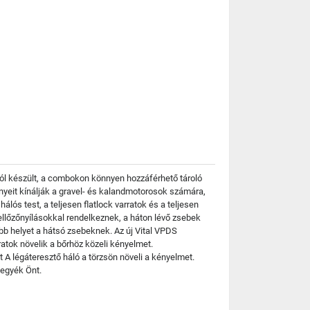
ól készült, a combokon könnyen hozzáférhető tároló
nyeit kínálják a gravel- és kalandmotorosok számára,
lós test, a teljesen flatlock varratok és a teljesen
llőzőnyílásokkal rendelkeznek, a háton lévő zsebek
öbb helyet a hátsó zsebeknek. Az új Vital VPDS
atok növelik a bőrhöz közeli kényelmet.
A légáteresztő háló a törzsön növeli a kényelmet.
vegyék Önt.