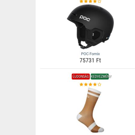
POC Fornix
75731 Ft
ÚJDONSÁG
KEDVEZMÉNY