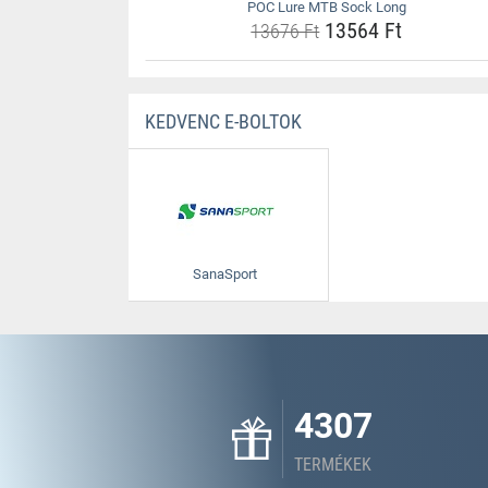
POC Lure MTB Sock Long
13564 Ft
13676 Ft
KEDVENC E-BOLTOK
SanaSport
4307
TERMÉKEK