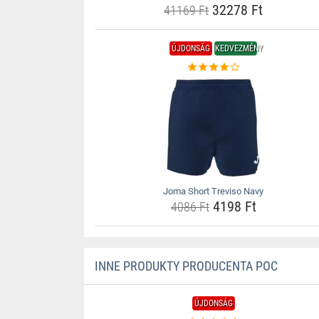
32278 Ft
41169 Ft
ÚJDONSÁG
KEDVEZMÉNY
Joma Short Treviso Navy
4198 Ft
4086 Ft
INNE PRODUKTY PRODUCENTA POC
ÚJDONSÁG