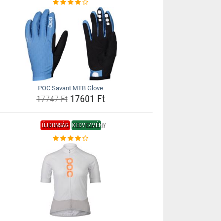
POC Savant MTB Glove
17601 Ft
17747 Ft
ÚJDONSÁG
KEDVEZMÉNY