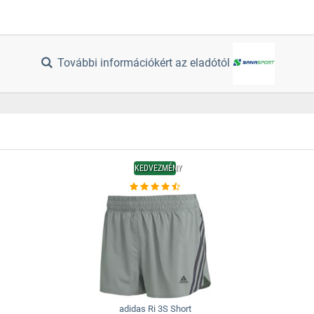
További információkért az eladótól
KEDVEZMÉNY
adidas Ri 3S Short