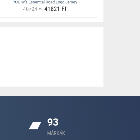
POC W's Essential Road Logo Jersey
41821 Ft
40704 Ft
93
MÁRKÁK