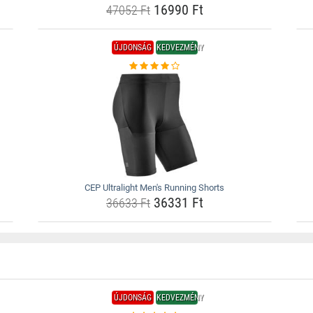
16990 Ft
47052 Ft
ÚJDONSÁG
KEDVEZMÉNY
CEP Ultralight Men's Running Shorts
36331 Ft
36633 Ft
ÚJDONSÁG
KEDVEZMÉNY