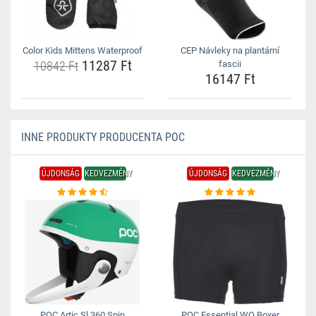
Color Kids Mittens Waterproof
CEP Návleky na plantární
11287 Ft
10842 Ft
fascii
16147 Ft
INNE PRODUKTY PRODUCENTA POC
ÚJDONSÁG
KEDVEZMÉNY
ÚJDONSÁG
KEDVEZMÉNY
POC Artic Sl 360 Spin
POC Essential WO Boxer