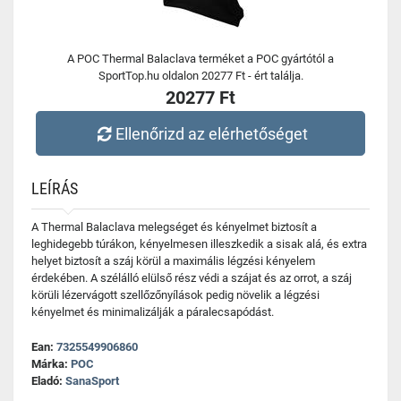
A POC Thermal Balaclava terméket a POC gyártótól a
SportTop.hu oldalon 20277 Ft - ért találja.
20277 Ft
Ellenőrizd az elérhetőséget
LEÍRÁS
A Thermal Balaclava melegséget és kényelmet biztosít a
leghidegebb túrákon, kényelmesen illeszkedik a sisak alá, és extra
helyet biztosít a száj körül a maximális légzési kényelem
érdekében. A szélálló elülső rész védi a szájat és az orrot, a száj
körüli lézervágott szellőzőnyílások pedig növelik a légzési
kényelmet és minimalizálják a páralecsapódást.
Ean:
7325549906860
Márka:
POC
Eladó:
SanaSport