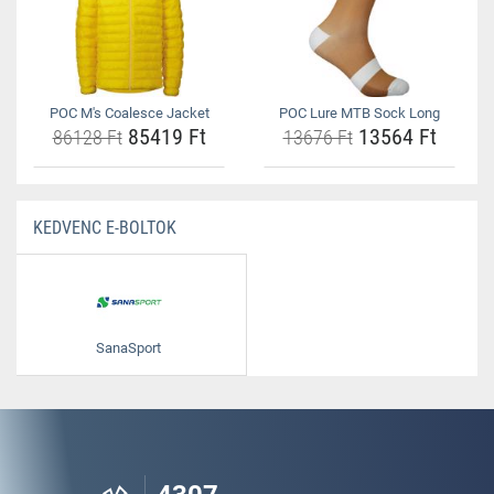
POC M's Coalesce Jacket
POC Lure MTB Sock Long
85419 Ft
13564 Ft
86128 Ft
13676 Ft
KEDVENC E-BOLTOK
SanaSport