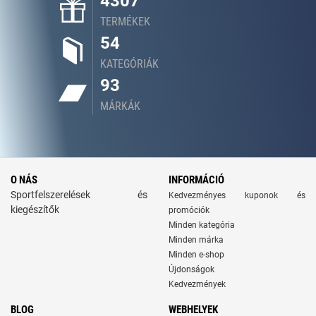
4307
TERMÉKEK
54
KATEGÓRIÁK
93
MÁRKÁK
O NÁS
INFORMÁCIÓ
Sportfelszerelések és
Kedvezményes kuponok és
kiegészítők
promóciók
Minden kategória
Minden márka
Minden e-shop
Újdonságok
Kedvezmények
BLOG
WEBHELYEK