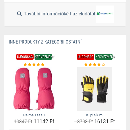
További információkért az eladótól
INNE PRODUKTY Z KATEGORII OSTATNÍ
ÚJDONSÁG
KEDVEZMÉNY
ÚJDONSÁG
KEDVEZMÉNY
Reima Tassu
Kilpi Skimi
11142 Ft
16131 Ft
10847 Ft
18708 Ft