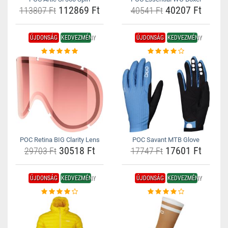
112869 Ft
40207 Ft
113807 Ft
40541 Ft
ÚJDONSÁG
KEDVEZMÉNY
ÚJDONSÁG
KEDVEZMÉNY
POC Retina BIG Clarity Lens
POC Savant MTB Glove
30518 Ft
17601 Ft
29703 Ft
17747 Ft
ÚJDONSÁG
KEDVEZMÉNY
ÚJDONSÁG
KEDVEZMÉNY