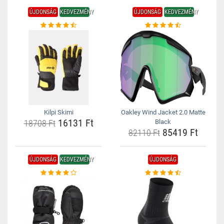
ÚJDONSÁG
KEDVEZMÉNY
ÚJDONSÁG
KEDVEZMÉNY
Kilpi Skimi
Oakley Wind Jacket 2.0 Matte
16131 Ft
18708 Ft
Black
85419 Ft
82110 Ft
ÚJDONSÁG
KEDVEZMÉNY
ÚJDONSÁG