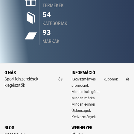
TERMÉKEK
54
KATEGÓRIÁK
93
MÁRKÁK
O NÁS
INFORMÁCIÓ
Sportfelszerelések és
Kedvezményes kuponok és
kiegészítők
promóciók
Minden kategória
Minden márka
Minden e-shop
Újdonságok
Kedvezmények
BLOG
WEBHELYEK