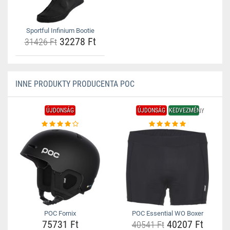
Sportful Infinium Bootie
32278 Ft
31426 Ft
INNE PRODUKTY PRODUCENTA POC
ÚJDONSÁG
ÚJDONSÁG
KEDVEZMÉNY
POC Fornix
POC Essential WO Boxer
75731 Ft
40207 Ft
40541 Ft