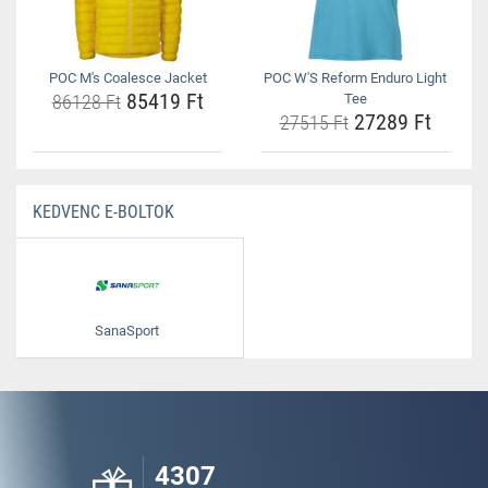
POC M's Coalesce Jacket
POC W'S Reform Enduro Light
85419 Ft
86128 Ft
Tee
27289 Ft
27515 Ft
KEDVENC E-BOLTOK
SanaSport
4307