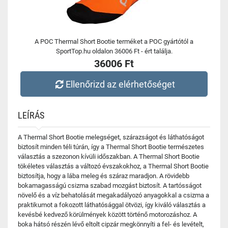
A POC Thermal Short Bootie terméket a POC gyártótól a
SportTop.hu oldalon 36006 Ft - ért találja.
36006 Ft
Ellenőrizd az elérhetőséget
LEÍRÁS
A Thermal Short Bootie melegséget, szárazságot és láthatóságot
biztosít minden téli túrán, így a Thermal Short Bootie természetes
választás a szezonon kívüli időszakban. A Thermal Short Bootie
tökéletes választás a változó évszakokhoz, a Thermal Short Bootie
biztosítja, hogy a lába meleg és száraz maradjon. A rövidebb
bokamagasságú csizma szabad mozgást biztosít. A tartósságot
növelő és a víz behatolását megakadályozó anyagokkal a csizma a
praktikumot a fokozott láthatósággal ötvözi, így kiváló választás a
kevésbé kedvező körülmények között történő motorozáshoz. A
boka hátsó részén lévő eltolt cipzár megkönnyíti a fel- és levételt,