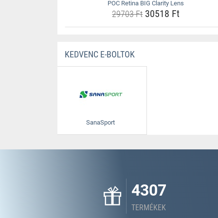
POC Retina BIG Clarity Lens
30518 Ft
29703 Ft
KEDVENC E-BOLTOK
SanaSport
4307
TERMÉKEK