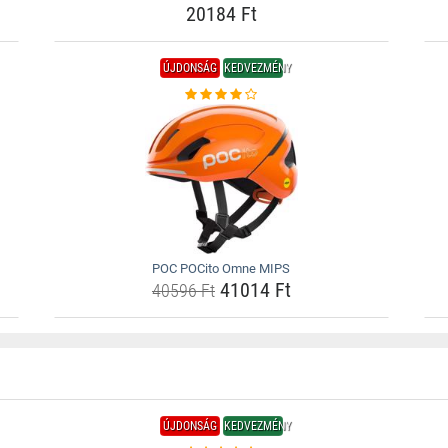
20184 Ft
ÚJDONSÁG
KEDVEZMÉNY
POC POCito Omne MIPS
41014 Ft
40596 Ft
ÚJDONSÁG
KEDVEZMÉNY