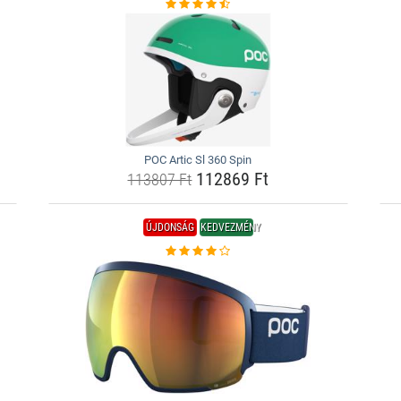
POC Artic Sl 360 Spin
112869 Ft
113807 Ft
ÚJDONSÁG
KEDVEZMÉNY