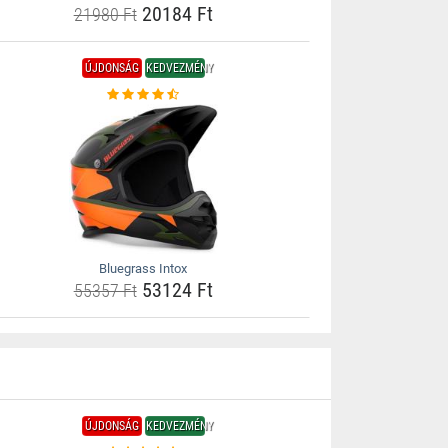
20184 Ft
21980 Ft
ÚJDONSÁG
KEDVEZMÉNY
Bluegrass Intox
53124 Ft
55357 Ft
ÚJDONSÁG
KEDVEZMÉNY