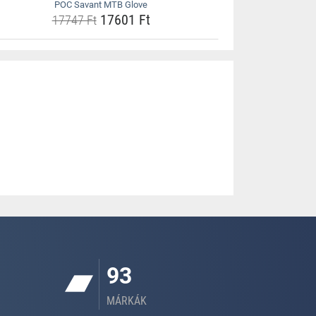
POC Savant MTB Glove
17601 Ft
17747 Ft
93
MÁRKÁK