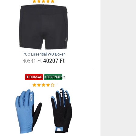
POC Essential WO Boxer
40207 Ft
40541 Ft
ÚJDONSÁG
KEDVEZMÉNY