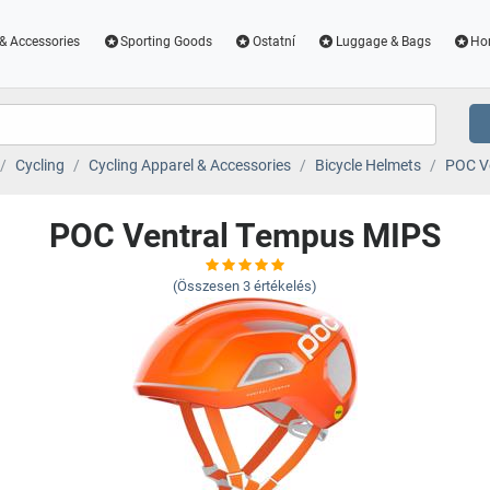
& Accessories
Sporting Goods
Ostatní
Luggage & Bags
Ho
Cycling
Cycling Apparel & Accessories
Bicycle Helmets
POC V
POC Ventral Tempus MIPS
(Összesen
3
értékelés)