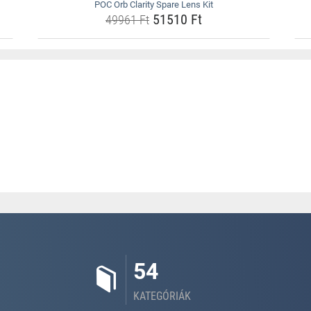
POC Orb Clarity Spare Lens Kit
51510 Ft
49961 Ft
54
KATEGÓRIÁK