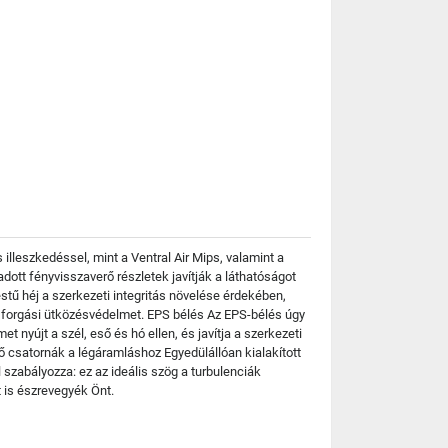
leszkedéssel, mint a Ventral Air Mips, valamint a
áadott fényvisszaverő részletek javítják a láthatóságot
stű héj a szerkezeti integritás növelése érdekében,
a forgási ütközésvédelmet. EPS bélés Az EPS-bélés úgy
t nyújt a szél, eső és hó ellen, és javítja a szerkezeti
ső csatornák a légáramláshoz Egyedülállóan kialakított
 szabályozza: ez az ideális szög a turbulenciák
 is észrevegyék Önt.