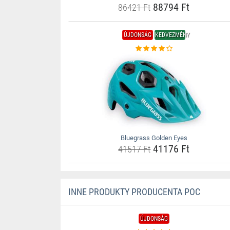
88794 Ft
86421 Ft
ÚJDONSÁG
KEDVEZMÉNY
Bluegrass Golden Eyes
41176 Ft
41517 Ft
INNE PRODUKTY PRODUCENTA POC
ÚJDONSÁG