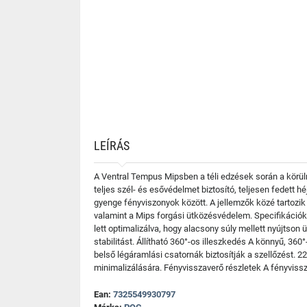
LEÍRÁS
A Ventral Tempus Mipsben a téli edzések során a körül
teljes szél- és esővédelmet biztosító, teljesen fedett hé
gyenge fényviszonyok között. A jellemzők közé tartozik 
valamint a Mips forgási ütközésvédelem. Specifikációk
lett optimalizálva, hogy alacsony súly mellett nyújtson 
stabilitást. Állítható 360°-os illeszkedés A könnyű, 36
belső légáramlási csatornák biztosítják a szellőzést. 2
minimalizálására. Fényvisszaverő részletek A fényviss
Ean:
7325549930797