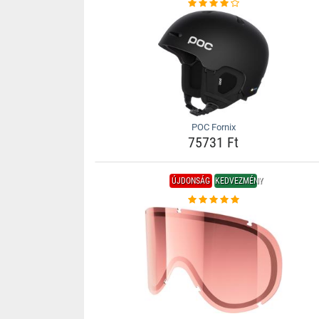
POC Fornix
75731 Ft
ÚJDONSÁG
KEDVEZMÉNY