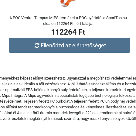
A POC Ventral Tempus MIPS terméket a POC gyártótól a SportTop.hu
oldalon 112264 Ft - ért találja.
112264 Ft
Ellenőrizd az elérhetőséget
ményekhez képest előnyt szerezhetsz. Ugyanazzal a megbízható védelemmel és il
jjal ez a sisak ideális a téli edzésekhez. A jól látható színösszeállítás és a hozz
az optimalizált EPS-bélés a könnyű súly érdekében, a teljesen körbetekert egyte
: Mips Integra A Mips agyvédelmi specialisták legújabb technológiája fokozza 
ütésvédelmet. Teljesen fedett PC burkolat A teljesen fedett PC unibody héj védelme
0°-os állítási rendszer megkönnyíti a biztonságos és kényelmes illeszkedést. Bel
2° hátsó él A sisak körül áramló maradék levegőt a 22°-os aerodinamikai hátsó él
zaverő részletek megkönnyítik mások számára, hogy rossz fényviszonyok között