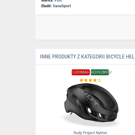
Márka:
POC
Eladó:
SanaSport
INNE PRODUKTY Z KATEGORII BICYCLE HE
ÚJDONSÁG
KEDVEZMÉNY
Rudy Project Nytron