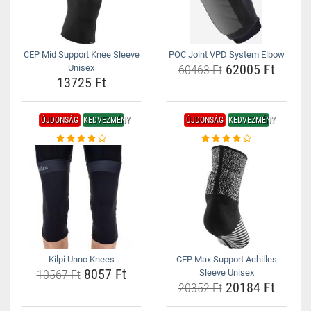
CEP Mid Support Knee Sleeve
POC Joint VPD System Elbow
62005 Ft
Unisex
60463 Ft
13725 Ft
ÚJDONSÁG
KEDVEZMÉNY
ÚJDONSÁG
KEDVEZMÉNY
Kilpi Unno Knees
CEP Max Support Achilles
8057 Ft
10567 Ft
Sleeve Unisex
20184 Ft
20352 Ft