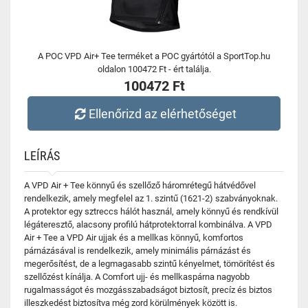
A POC VPD Air+ Tee terméket a POC gyártótól a SportTop.hu
oldalon 100472 Ft - ért találja.
100472 Ft
Ellenőrizd az elérhetőséget
LEÍRÁS
A VPD Air + Tee könnyű és szellőző háromrétegű hátvédővel
rendelkezik, amely megfelel az 1. szintű (1621-2) szabványoknak.
A protektor egy sztreccs hálót használ, amely könnyű és rendkívül
légáteresztő, alacsony profilú hátprotektorral kombinálva. A VPD
Air + Tee a VPD Air ujjak és a mellkas könnyű, komfortos
párnázásával is rendelkezik, amely minimális párnázást és
megerősítést, de a legmagasabb szintű kényelmet, tömörítést és
szellőzést kínálja. A Comfort ujj- és mellkaspárna nagyobb
rugalmasságot és mozgásszabadságot biztosít, precíz és biztos
illeszkedést biztosítva még zord körülmények között is.