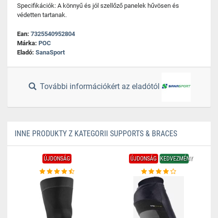
Specifikációk: A könnyű és jól szellőző panelek hűvösen és
védetten tartanak.
Ean:
7325540952804
Márka:
POC
Eladó:
SanaSport
További információkért az eladótól
INNE PRODUKTY Z KATEGORII SUPPORTS & BRACES
ÚJDONSÁG
ÚJDONSÁG
KEDVEZMÉNY