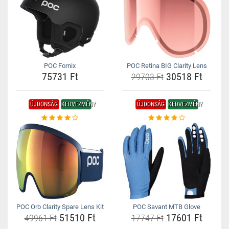
POC Fornix
POC Retina BIG Clarity Lens
75731 Ft
30518 Ft
29703 Ft
ÚJDONSÁG
KEDVEZMÉNY
ÚJDONSÁG
KEDVEZMÉNY
POC Orb Clarity Spare Lens Kit
POC Savant MTB Glove
51510 Ft
17601 Ft
49961 Ft
17747 Ft