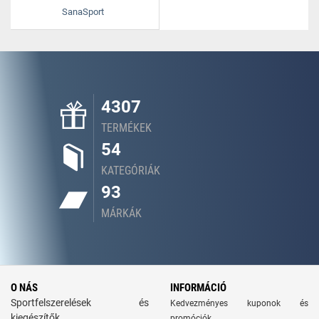
SanaSport
4307
TERMÉKEK
54
KATEGÓRIÁK
93
MÁRKÁK
O NÁS
INFORMÁCIÓ
Sportfelszerelések és
Kedvezményes kuponok és
kiegészítők
promóciók