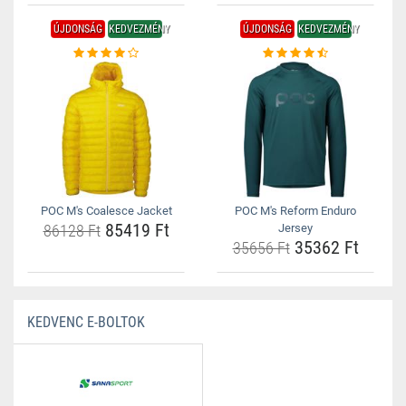
ÚJDONSÁG
KEDVEZMÉNY
ÚJDONSÁG
KEDVEZMÉNY
POC M's Coalesce Jacket
POC M's Reform Enduro
85419 Ft
86128 Ft
Jersey
35362 Ft
35656 Ft
KEDVENC E-BOLTOK