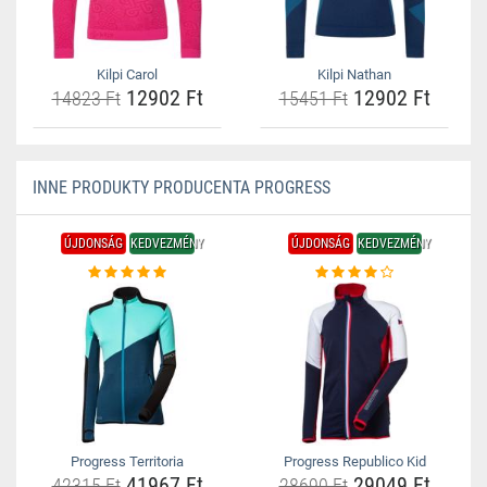
Kilpi Carol
Kilpi Nathan
12902 Ft
12902 Ft
14823 Ft
15451 Ft
INNE PRODUKTY PRODUCENTA PROGRESS
ÚJDONSÁG
KEDVEZMÉNY
ÚJDONSÁG
KEDVEZMÉNY
Progress Territoria
Progress Republico Kid
41967 Ft
29049 Ft
42315 Ft
28690 Ft