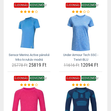
ÚJDONSÁG
KEDVEZMÉNY
ÚJDONSÁG
KEDVEZMÉNY
Sensor Merino Active pánské
Under Armour Tech SSC -
triko kr.rukáv modrá
Twist-BLU
25819 Ft
12094 Ft
25778 Ft
11616 Ft
ÚJDONSÁG
KEDVEZMÉNY
ÚJDONSÁG
KEDVEZMÉNY