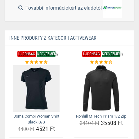
További információkért az eladótól
INNE PRODUKTY Z KATEGORII ACTIVEWEAR
ÚJDONSÁG
KEDVEZMÉNY
ÚJDONSÁG
KEDVEZMÉNY
Joma Combi Woman Shirt
Ronhill M Tech Prism 1/2 Zip
35508 Ft
Black S/S
34104 Ft
4521 Ft
4400 Ft