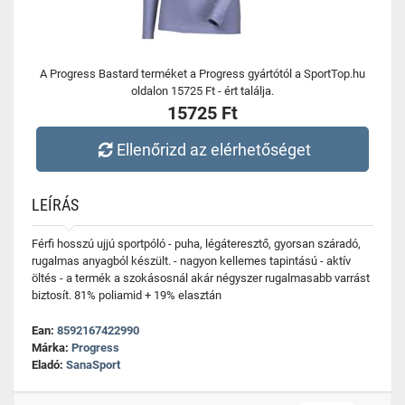
A Progress Bastard terméket a Progress gyártótól a SportTop.hu
oldalon 15725 Ft - ért találja.
15725 Ft
Ellenőrizd az elérhetőséget
LEÍRÁS
Férfi hosszú ujjú sportpóló - puha, légáteresztő, gyorsan száradó,
rugalmas anyagból készült. - nagyon kellemes tapintású - aktív
öltés - a termék a szokásosnál akár négyszer rugalmasabb varrást
biztosít. 81% poliamid + 19% elasztán
Ean:
8592167422990
Márka:
Progress
Eladó:
SanaSport