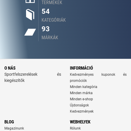
TERMÉKEK
54
KATEGÓRIÁK
93
MÁRKÁK
O NÁS
INFORMÁCIÓ
Sportfelszerelések és
Kedvezményes kuponok és
kiegészítők
promóciók
Minden kategória
Minden márka
Minden e-shop
Újdonságok
Kedvezmények
BLOG
WEBHELYEK
Magazinunk
Rólunk