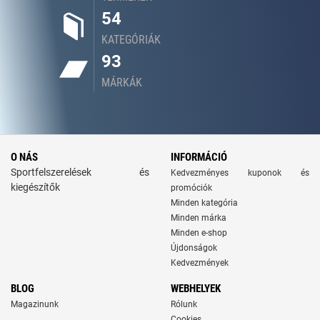
54
KATEGÓRIÁK
93
MÁRKÁK
O NÁS
INFORMÁCIÓ
Sportfelszerelések és
Kedvezményes kuponok és
kiegészítők
promóciók
Minden kategória
Minden márka
Minden e-shop
Újdonságok
Kedvezmények
BLOG
WEBHELYEK
Magazinunk
Rólunk
Cookies