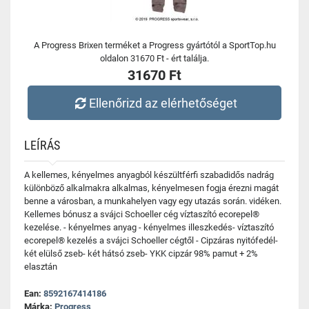
A Progress Brixen terméket a Progress gyártótól a SportTop.hu
oldalon 31670 Ft - ért találja.
31670 Ft
Ellenőrizd az elérhetőséget
LEÍRÁS
A kellemes, kényelmes anyagból készültférfi szabadidős nadrág
különböző alkalmakra alkalmas, kényelmesen fogja érezni magát
benne a városban, a munkahelyen vagy egy utazás során. vidéken.
Kellemes bónusz a svájci Schoeller cég víztaszító ecorepel®
kezelése. - kényelmes anyag - kényelmes illeszkedés- víztaszító
ecorepel® kezelés a svájci Schoeller cégtől - Cipzáras nyitófedél-
két elülső zseb- két hátsó zseb- YKK cipzár 98% pamut + 2%
elasztán
Ean:
8592167414186
Márka:
Progress