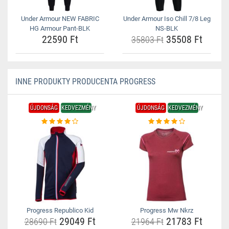
Under Armour NEW FABRIC
Under Armour Iso Chill 7/8 Leg
HG Armour Pant-BLK
NS-BLK
22590 Ft
35508 Ft
35803 Ft
INNE PRODUKTY PRODUCENTA PROGRESS
ÚJDONSÁG
KEDVEZMÉNY
ÚJDONSÁG
KEDVEZMÉNY
Progress Republico Kid
Progress Mw Nkrz
29049 Ft
21783 Ft
28690 Ft
21964 Ft