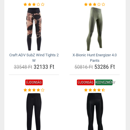
Craft ADV SubZ Wind Tights 2
X-Bionic Hunt Energizer 4.0
W
Pants
32133 Ft
53286 Ft
33548 Ft
50816 Ft
ÚJDONSÁG
ÚJDONSÁG
KEDVEZMÉNY