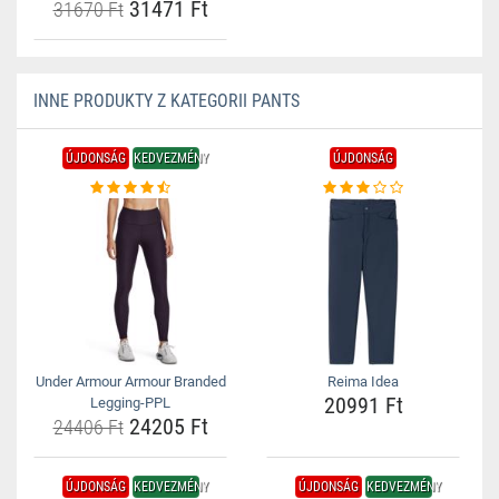
31471 Ft
31670 Ft
INNE PRODUKTY Z KATEGORII PANTS
ÚJDONSÁG
KEDVEZMÉNY
ÚJDONSÁG
Under Armour Armour Branded
Reima Idea
20991 Ft
Legging-PPL
24205 Ft
24406 Ft
ÚJDONSÁG
KEDVEZMÉNY
ÚJDONSÁG
KEDVEZMÉNY