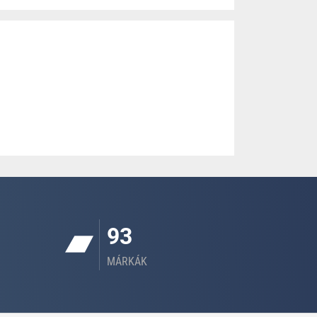
93
MÁRKÁK