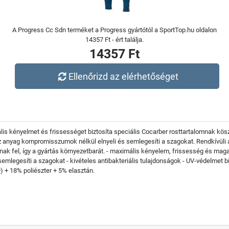
A Progress Cc Sdn terméket a Progress gyártótól a SportTop.hu oldalon
14357 Ft - ért találja.
14357 Ft
Ellenőrizd az elérhetőséget
is kényelmet és frissességet biztosíta speciális Cocarber rosttartalomnak kö
anyag kompromisszumok nélkül elnyeli és semlegesíti a szagokat. Rendkívüli ant
nak fel, így a gyártás környezetbarát. - maximális kényelem, frissesség és ma
emlegesíti a szagokat - kivételes antibakteriális tulajdonságok - UV-védelmet bi
 + 18% poliészter + 5% elasztán.