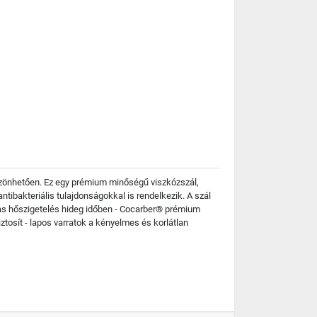
szönhetően. Ez egy prémium minőségű viszkózszál,
ibakteriális tulajdonságokkal is rendelkezik. A szál
gas hőszigetelés hideg időben - Cocarber® prémium
ztosít - lapos varratok a kényelmes és korlátlan