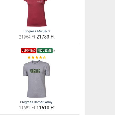
Progress Mw Nkrz
21783 Ft
21964 Ft
ÚJDONSÁG
KEDVEZMÉNY
Progress Barbar "Army"
11610 Ft
11682 Ft