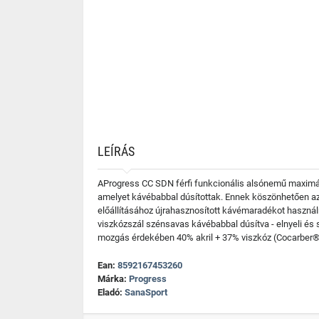
LEÍRÁS
AProgress CC SDN férfi funkcionális alsónemű maximál
amelyet kávébabbal dúsítottak. Ennek köszönhetően az 
előállításához újrahasznosított kávémaradékot használ
viszkózszál szénsavas kávébabbal dúsítva - elnyeli és s
mozgás érdekében 40% akril + 37% viszkóz (Cocarber®)
Ean:
8592167453260
Márka:
Progress
Eladó:
SanaSport