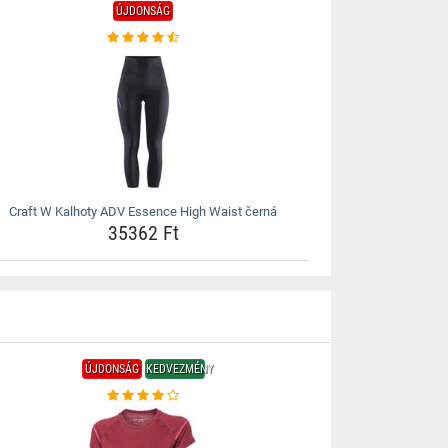
ÚJDONSÁG
Craft W Kalhoty ADV Essence High Waist černá
35362 Ft
ÚJDONSÁG
KEDVEZMÉNY