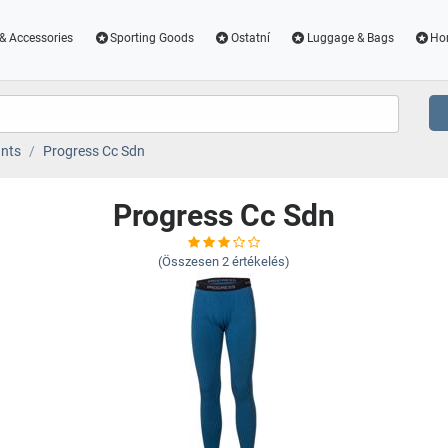
& Accessories
Sporting Goods
Ostatní
Luggage & Bags
Ho
nts
Progress Cc Sdn
Progress Cc Sdn
(Összesen
2
értékelés)