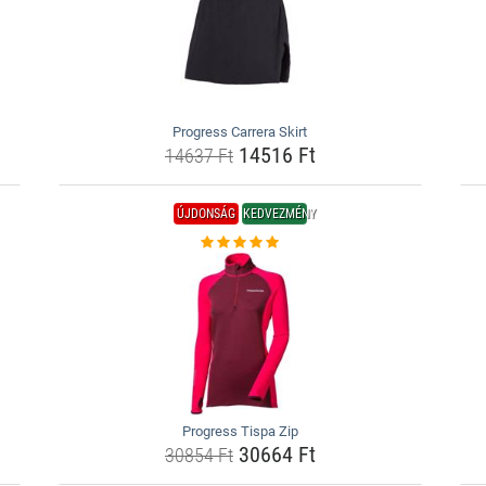
Progress Carrera Skirt
14516 Ft
14637 Ft
ÚJDONSÁG
KEDVEZMÉNY
Progress Tispa Zip
30664 Ft
30854 Ft