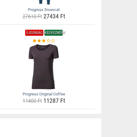
Progress Snowcat
27434 Ft
27610 Ft
ÚJDONSÁG
KEDVEZMÉNY
Progress Original Coffee
11287 Ft
11400 Ft