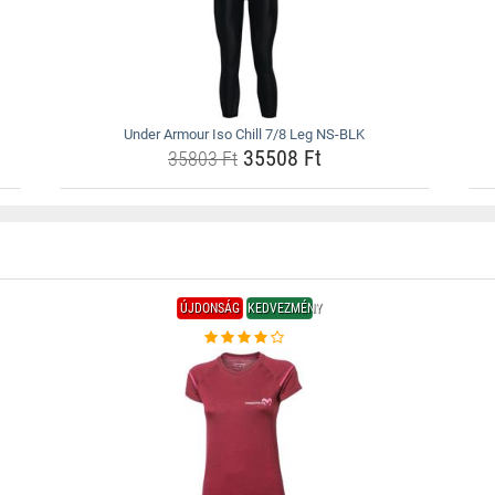
Under Armour Iso Chill 7/8 Leg NS-BLK
35508 Ft
35803 Ft
ÚJDONSÁG
KEDVEZMÉNY