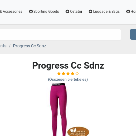
& Accessories
Sporting Goods
Ostatní
Luggage & Bags
Ho
nts
Progress Cc Sdnz
Progress Cc Sdnz
(Összesen
5
értékelés)