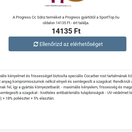
A Progress Cc Sdnz terméket a Progress gyártótól a SportTop.hu
oldalon 14135 Ft - ért találja.
14135 Ft
Ellenőrizd az elérhetőséget
is kényelmet és frissességet biztosíta speciális Cocarber rost tartalmának 
anyag kompromisszumok nélkül elnyeli és semlegesíti a szagokat. Rendkívüli ant
nak fel, így a gyártás környezetbarát. - maximális kényelem, frissesség és ma
emlegesíti a szagokat - kivételes antibakteriális tulajdonságok - UV-védelmet bi
 + 18% poliészter + 5% elasztán.