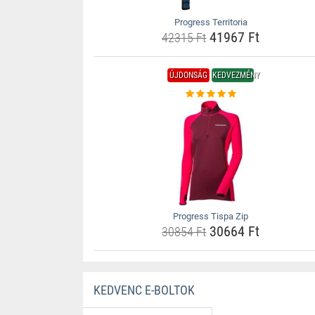
Progress Territoria
41967 Ft
42315 Ft
ÚJDONSÁG
KEDVEZMÉNY
Progress Tispa Zip
30664 Ft
30854 Ft
KEDVENC E-BOLTOK