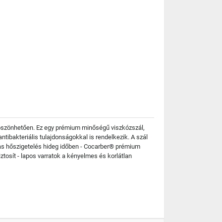
köszönhetően. Ez egy prémium minőségű viszkózszál,
ibakteriális tulajdonságokkal is rendelkezik. A szál
gas hőszigetelés hideg időben - Cocarber® prémium
ztosít - lapos varratok a kényelmes és korlátlan