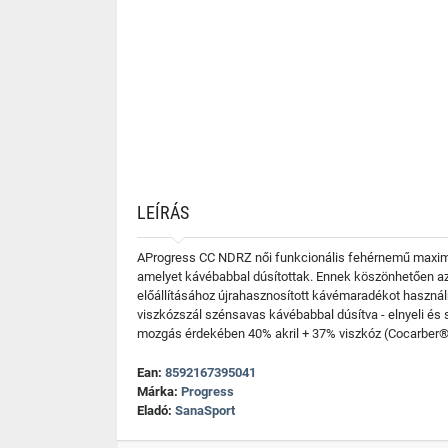
LEÍRÁS
AProgress CC NDRZ női funkcionális fehérnemű maximál
amelyet kávébabbal dúsítottak. Ennek köszönhetően az 
előállításához újrahasznosított kávémaradékot használ
viszkózszál szénsavas kávébabbal dúsítva - elnyeli és s
mozgás érdekében 40% akril + 37% viszkóz (Cocarber®)
Ean:
8592167395041
Márka:
Progress
Eladó:
SanaSport