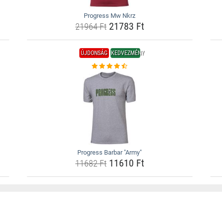
Progress Mw Nkrz
21783 Ft
21964 Ft
ÚJDONSÁG
KEDVEZMÉNY
Progress Barbar "Army"
11610 Ft
11682 Ft