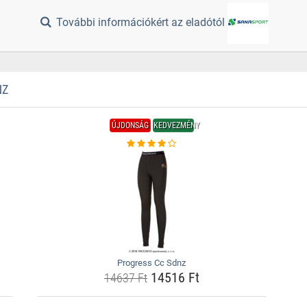
További információkért az eladótól
NZ
ÚJDONSÁG
KEDVEZMÉNY
Progress Cc Sdnz
14516 Ft
14637 Ft