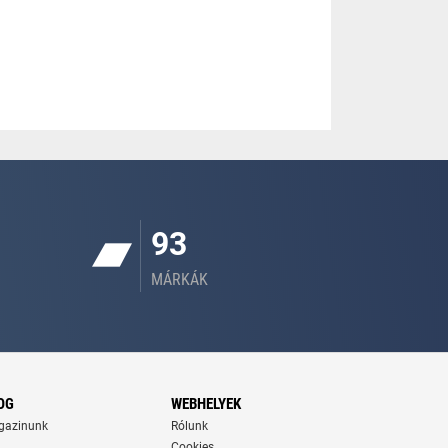
93
MÁRKÁK
OG
WEBHELYEK
gazinunk
Rólunk
Cookies