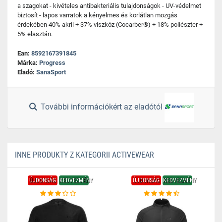
a szagokat - kivételes antibakteriális tulajdonságok - UV-védelmet
biztosít - lapos varratok a kényelmes és korlátlan mozgás
érdekében 40% akril + 37% viszkóz (Cocarber®) + 18% poliészter +
5% elasztán.
Ean:
8592167391845
Márka:
Progress
Eladó:
SanaSport
További információkért az eladótól
INNE PRODUKTY Z KATEGORII ACTIVEWEAR
ÚJDONSÁG
KEDVEZMÉNY
ÚJDONSÁG
KEDVEZMÉNY