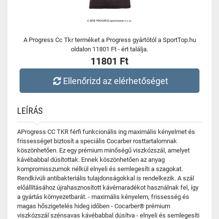
A Progress Cc Tkr terméket a Progress gyártótól a SportTop.hu
oldalon 11801 Ft - ért találja.
11801 Ft
Ellenőrizd az elérhetőséget
LEÍRÁS
AProgress CC TKR férfi funkcionális ing maximális kényelmet és
frissességet biztosít a speciális Cocarber rosttartalomnak
köszönhetően. Ez egy prémium minőségű viszkózszál, amelyet
kávébabbal dúsítottak. Ennek köszönhetően az anyag
kompromisszumok nélkül elnyeli és semlegesíti a szagokat.
Rendkívüli antibakteriális tulajdonságokkal is rendelkezik. A szál
előállításához újrahasznosított kávémaradékot használnak fel, így
a gyártás környezetbarát. - maximális kényelem, frissesség és
magas hőszigetelés hideg időben - Cocarber® prémium
viszkózszál szénsavas kávébabbal dúsítva - elnyeli és semlegesíti