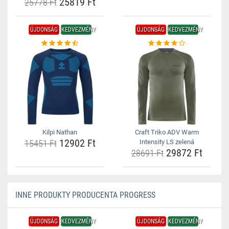
25819 Ft
25778 Ft
ÚJDONSÁG
KEDVEZMÉNY
ÚJDONSÁG
KEDVEZMÉNY
Kilpi Nathan
Craft Triko ADV Warm
12902 Ft
15451 Ft
Intensity LS zelená
29872 Ft
28691 Ft
INNE PRODUKTY PRODUCENTA PROGRESS
ÚJDONSÁG
KEDVEZMÉNY
ÚJDONSÁG
KEDVEZMÉNY