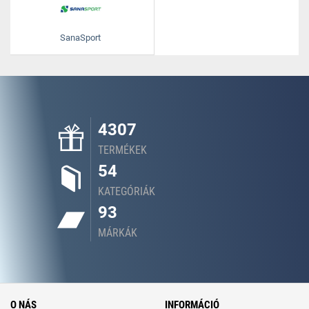
SanaSport
4307
TERMÉKEK
54
KATEGÓRIÁK
93
MÁRKÁK
O NÁS
INFORMÁCIÓ