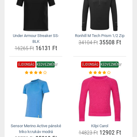
Under Armour Streaker SS-
Ronhill M Tech Prism 1/2 Zip
35508 Ft
BLK
34104 Ft
16131 Ft
16265 Ft
ÚJDONSÁG
KEDVEZMÉNY
ÚJDONSÁG
KEDVEZMÉNY
Sensor Merino Active pánské
Kilpi Carol
12902 Ft
triko kr.rukáv modrá
14823 Ft