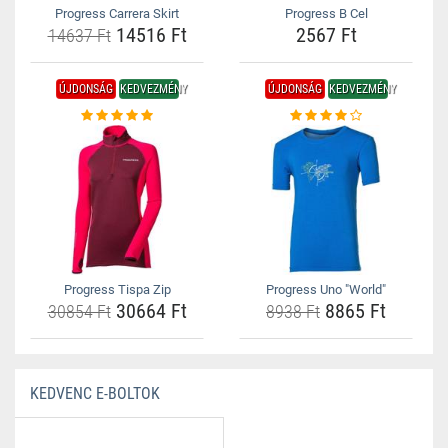
Progress Carrera Skirt
Progress B Cel
14516 Ft
2567 Ft
14637 Ft
ÚJDONSÁG
KEDVEZMÉNY
ÚJDONSÁG
KEDVEZMÉNY
Progress Tispa Zip
Progress Uno "World"
30664 Ft
8865 Ft
30854 Ft
8938 Ft
KEDVENC E-BOLTOK