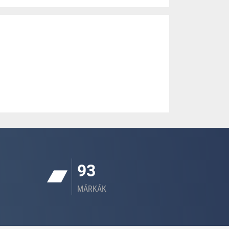
93
MÁRKÁK