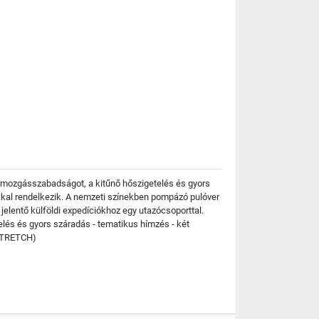
 mozgásszabadságot, a kitűnő hőszigetelés és gyors
akkal rendelkezik. A nemzeti színekben pompázó pulóver
jelentő külföldi expedíciókhoz egy utazócsoporttal.
és és gyors száradás - tematikus hímzés - két
OSTRETCH)