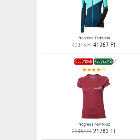
Progress Territoria
41967 Ft
42315 Ft
ÚJDONSÁG
KEDVEZMÉNY
Progress Mw Nkrz
21783 Ft
21964 Ft