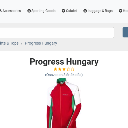
& Accessories
Sporting Goods
Ostatní
Luggage & Bags
Ho
irts & Tops
Progress Hungary
Progress Hungary
(Összesen
3
értékelés)