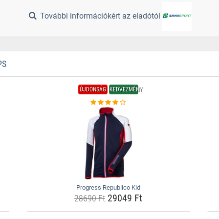
További információkért az eladótól
PS
ÚJDONSÁG
KEDVEZMÉNY
Progress Republico Kid
29049 Ft
28690 Ft