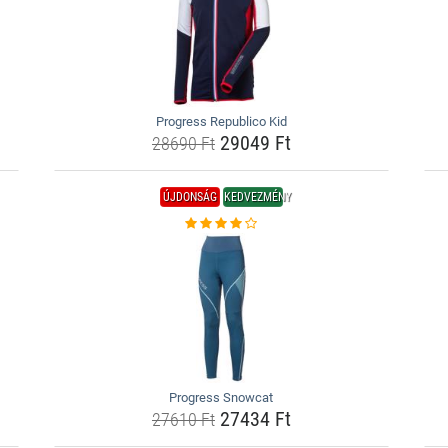
Progress Republico Kid
29049 Ft
28690 Ft
ÚJDONSÁG
KEDVEZMÉNY
Progress Snowcat
27434 Ft
27610 Ft