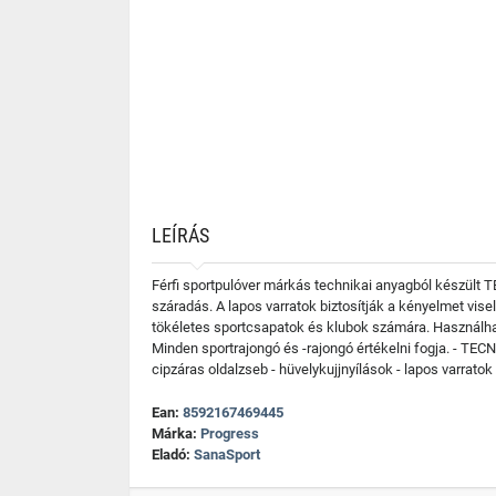
LEÍRÁS
Férfi sportpulóver márkás technikai anyagból készült
száradás. A lapos varratok biztosítják a kényelmet vis
tökéletes sportcsapatok és klubok számára. Használhatj
Minden sportrajongó és -rajongó értékelni fogja. - T
cipzáras oldalzseb - hüvelykujjnyílások - lapos varr
Ean:
8592167469445
Márka:
Progress
Eladó:
SanaSport