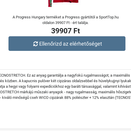
A Progress Hungary terméket a Progress gyártótól a SportTop.hu
oldalon 39907 Ft - ért találja.
39907 Ft
Ellenőrizd az elérhetőséget
 TECNOSTRETCH. Ez az anyag garantálja a nagyfokú rugalmasságot, a maximális
elés közben. A kapucnis pulóver két cipzáras oldalzsebbel és hüvelykujjnyi lyuk
a a hegyi vagy folyami expedíciókhoz egy baráti társasággal, valamint kihívást 
ECNOSTRETCH márkájú műszaki anyagok - nagy rugalmasság, maximális hőszigetel
atok - kiváló minőségű cseh WICO cipzárak 88% poliészter + 12% elasztán (TECN