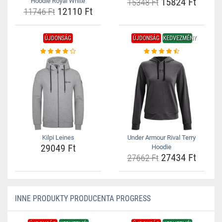
15824 Ft
Hoodie Royal White
15348 Ft
12110 Ft
11746 Ft
ÚJDONSÁG
ÚJDONSÁG
KEDVEZMÉNY
Kilpi Leines
Under Armour Rival Terry
29049 Ft
Hoodie
27434 Ft
27662 Ft
INNE PRODUKTY PRODUCENTA PROGRESS