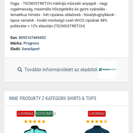
fogja. - TECNOSTRETCH márkájú műszaki anyagok - nagy
rugalmasság, maximális hőszigetelés és gyors száradás -
tematikus hímzés - két cipzáras oldalzseb - hüvelykujjnyílások -
lapos varratok - kiváló minőségű cseh WICO cipzárak 88%
poliészter + 12% elasztán (TECNOSTRETCH)
Ean:
8592167469452
Márka:
Progress
Eladó:
SanaSport
További információkért az eladótól
INNE PRODUKTY Z KATEGORII SHIRTS & TOPS
ÚJDONSÁG
KEDVEZMÉNY
ÚJDONSÁG