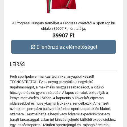
A Progress Hungary terméket a Progress gyártótól a SportTop.hu
oldalon 39907 Ft - ért találja.
39907 Ft
Ellenőrizd az elérhetőséget
LEÍRÁS
Férfi sportpulóver márkás technikai anyagból készült
TECNOSTRETCH. Ez az anyag garantálja a nagyfokú
rugalmasságot, a maximális mozgásszabadságot, a kitűnő
hőszigetelés és gyors száradás. A lapos varratok biztosítják a
kényelmet viselés közben. A kapucnis pulóver két cipzáras
oldalzsebbel és hüvelykujjnyi lyukakkal rendelkezik. A nemzeti
színekben pompázó pulóver tökéletes sportcsapatok és klubok
számára. Használhatja a hegyi vagy folyami expedíciókhoz egy
baráti társasággal, valamint kihívást jelentő külföldi expedíciókhoz
egy utazócsoporttal. Minden sportrajongó és -rajongó értékelni