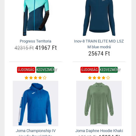
Progress Territoria
Inov-8 TRAIN ELITE MID LSZ
41967 Ft
42315 Ft
M blue modrá
25674 Ft
ÚJDONSÁG
KEDVEZMÉNY
ÚJDONSÁG
KEDVEZMÉNY
Joma Championship IV
Joma Daphne Hoodie Khaki