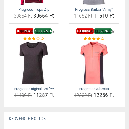
Progress Tispa Zip
Progress Barbar "Army"
30664 Ft
11610 Ft
30854 Ft
11682 Ft
ÚJDONSÁG
KEDVEZMÉNY
ÚJDONSÁG
KEDVEZMÉNY
Progress Original Coffee
Progress Calamita
11287 Ft
12256 Ft
11400 Ft
12332 Ft
KEDVENC E-BOLTOK