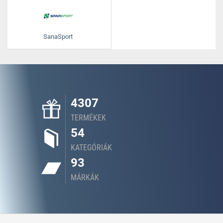
SanaSport
4307
TERMÉKEK
54
KATEGÓRIÁK
93
MÁRKÁK