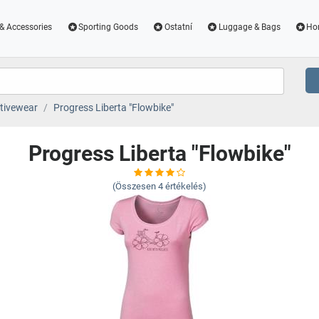
& Accessories
Sporting Goods
Ostatní
Luggage & Bags
Ho
tivewear
Progress Liberta "Flowbike"
Progress Liberta "Flowbike"
(Összesen
4
értékelés)