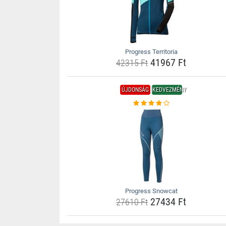
Progress Territoria
41967 Ft
42315 Ft
ÚJDONSÁG
KEDVEZMÉNY
Progress Snowcat
27434 Ft
27610 Ft