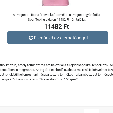
A Progress Liberta "Flowbike" terméket a Progress gyártótól a
SportTop.hu oldalon 11482 Ft - ért találja.
11482 Ft
Ellenőrizd az elérhetőséget
ól készült, amely természetes antibakteriális tulajdonságokkal rendelkezik.
ai esetében is megmarad. Az ing jól illeszkedő szabása maximális kényelmet biz
t rendkívül kellemes tapintásúvá teszi a terméket. - a bambuszrost természetes
b Anya 95% bambuszszál + 5% elasztán Súly: 155 g/m2