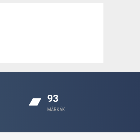
93
MÁRKÁK