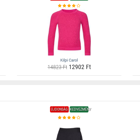
Kilpi Carol
12902 Ft
14823 Ft
ÚJDONSÁG
KEDVEZMÉNY