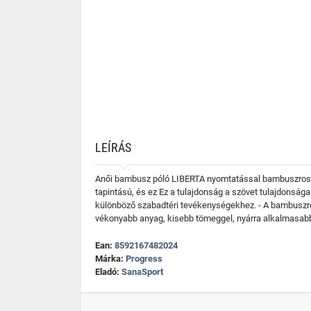
LEÍRÁS
Anői bambusz póló LIBERTA nyomtatással bambuszrostb
tapintású, és ez Ez a tulajdonság a szövet tulajdonság
különböző szabadtéri tevékenységekhez. - A bambuszros
vékonyabb anyag, kisebb tömeggel, nyárra alkalmasab
Ean:
8592167482024
Márka:
Progress
Eladó:
SanaSport