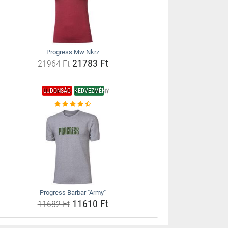
Progress Mw Nkrz
21783 Ft
21964 Ft
ÚJDONSÁG
KEDVEZMÉNY
Progress Barbar "Army"
11610 Ft
11682 Ft