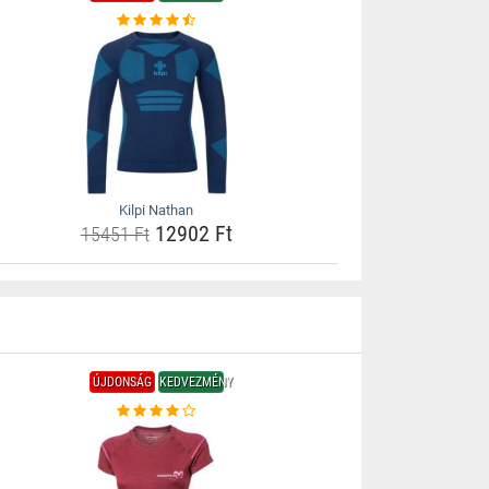
Kilpi Nathan
12902 Ft
15451 Ft
ÚJDONSÁG
KEDVEZMÉNY