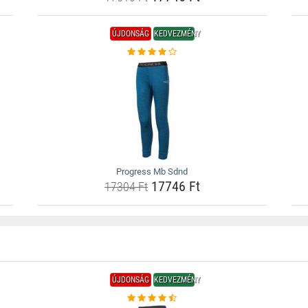
ÚJDONSÁG
KEDVEZMÉNY
Progress Mb Sdnd
17746 Ft
17304 Ft
ÚJDONSÁG
KEDVEZMÉNY