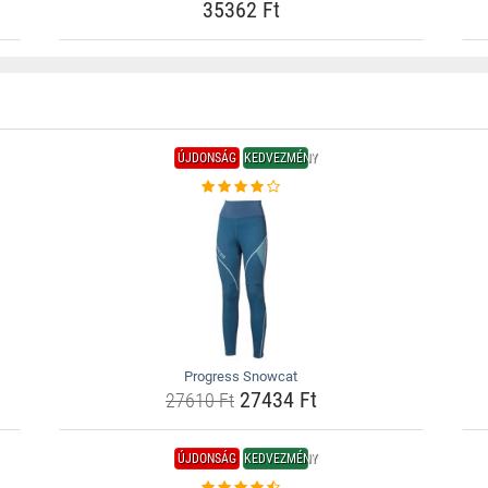
35362 Ft
ÚJDONSÁG
KEDVEZMÉNY
Progress Snowcat
27434 Ft
27610 Ft
ÚJDONSÁG
KEDVEZMÉNY