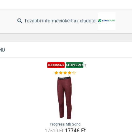
További információkért az eladótól
ND
ÚJDONSÁG
KEDVEZMÉNY
Progress Mb Sdnd
17746 Ft
17510 Ft