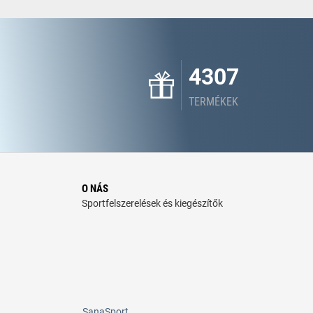
4307
TERMÉKEK
O NÁS
Sportfelszerelések és kiegészítők
SanaSport