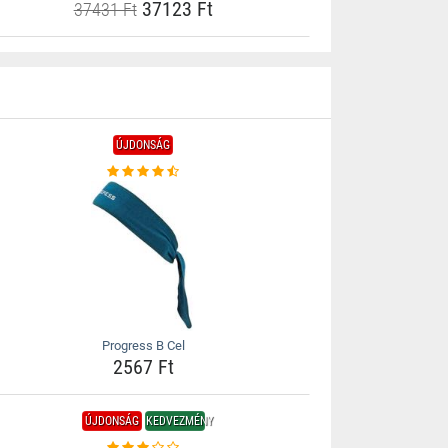
37123 Ft
37431 Ft
ÚJDONSÁG
Progress B Cel
2567 Ft
ÚJDONSÁG
KEDVEZMÉNY