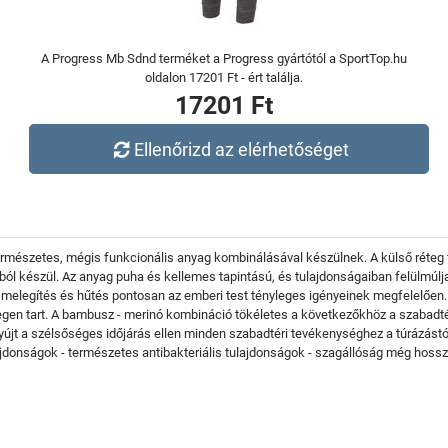
A Progress Mb Sdnd terméket a Progress gyártótól a SportTop.hu
oldalon 17201 Ft - ért találja.
17201 Ft
Ellenőrizd az elérhetőséget
észetes, mégis funkcionális anyag kombinálásával készülnek. A külső réteg f
ból készül. Az anyag puha és kellemes tapintású, és tulajdonságaiban felülmúl
elegítés és hűtés pontosan az emberi test tényleges igényeinek megfelelően.Ez
egen tart. A bambusz - merinó kombináció tökéletes a következőkhöz a szabadté
yújt a szélsőséges időjárás ellen minden szabadtéri tevékenységhez a túrázást
ajdonságok - természetes antibakteriális tulajdonságok - szagállóság még hossz