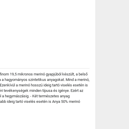
inom 19,5 mikronos merinó gyapjúból készült, a belső
ja a hagyományos szintetikus anyagokat. Mind a merinó,
enkívül a merinó hosszú ideig tartó viselés esetén is
ri tevékenységek minden típusa és igénye. Ezért az
ól a hegymászásig. - Két természetes anyag
abb ideig tartó viselés esetén is Anya 50% merinó