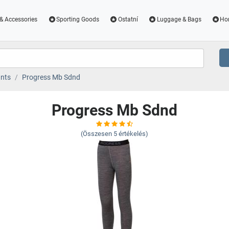
& Accessories
Sporting Goods
Ostatní
Luggage & Bags
Ho
nts
Progress Mb Sdnd
Progress Mb Sdnd
(Összesen
5
értékelés)