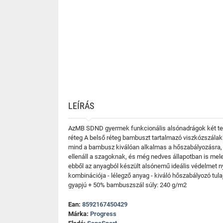
LEÍRÁS
AzMB SDND gyermek funkcionális alsónadrágok két term
réteg A belső réteg bambuszt tartalmazó viszkózszálak
mind a bambusz kiválóan alkalmas a hőszabályozásra, m
ellenáll a szagoknak, és még nedves állapotban is mel
ebből az anyagból készült alsónemű ideális védelmet n
kombinációja - lélegző anyag - kiváló hőszabályozó tul
gyapjú + 50% bambuszszál súly: 240 g/m2
Ean:
8592167450429
Márka:
Progress