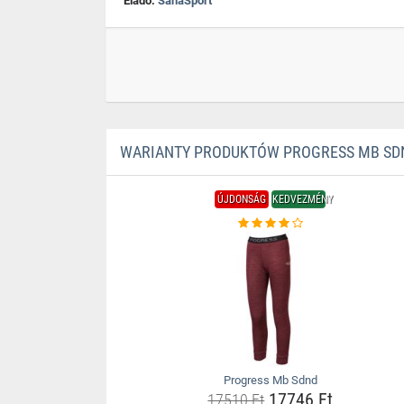
Eladó:
SanaSport
WARIANTY PRODUKTÓW PROGRESS MB SD
ÚJDONSÁG
KEDVEZMÉNY
Progress Mb Sdnd
17746 Ft
17510 Ft