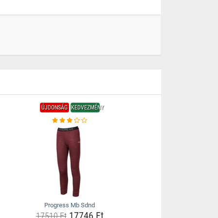
ÚJDONSÁG
KEDVEZMÉNY
Progress Mb Sdnd
17746 Ft
17510 Ft