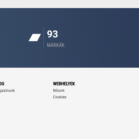
93
MÁRKÁK
OG
WEBHELYEK
gazinunk
Rólunk
Cookies