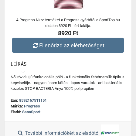
A Progress Nkrz terméket a Progress gyártótól a SportTop.hu
oldalon 8920 Ft - ért találja.
8920 Ft
Ellenőrizd az elérhetőséget
LEÍRÁS
Női rövid ujjú funkcionális póló - a funkcionális fehérneműk tipikus
képviselője. - nagyon finom kötés - lapos varratok - antibakteriális
kezelés STOP BACTERIA Anya 100% polipropilén
Ean:
8592167511151
Márka:
Progress
Eladó:
SanaSport
További információkért az eladótól