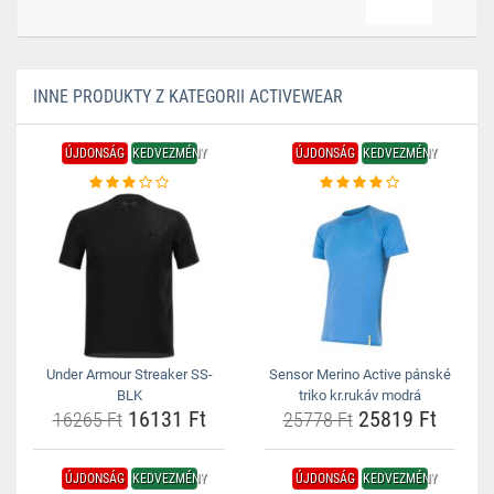
INNE PRODUKTY Z KATEGORII ACTIVEWEAR
ÚJDONSÁG
KEDVEZMÉNY
ÚJDONSÁG
KEDVEZMÉNY
Under Armour Streaker SS-
Sensor Merino Active pánské
BLK
triko kr.rukáv modrá
16131 Ft
25819 Ft
16265 Ft
25778 Ft
ÚJDONSÁG
KEDVEZMÉNY
ÚJDONSÁG
KEDVEZMÉNY