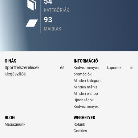
54
KATEGÓRIÁK
93
MÁRKÁK
O NÁS
INFORMÁCIÓ
Sportfelszerelések és
Kedvezményes kuponok és
kiegészítők
promóciók
Minden kategória
Minden márka
Minden e-shop
Újdonságok
Kedvezmények
BLOG
WEBHELYEK
Magazinunk
Rólunk
Cookies