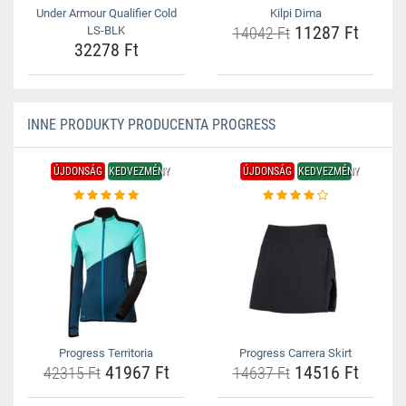
Under Armour Qualifier Cold
Kilpi Dima
11287 Ft
LS-BLK
14042 Ft
32278 Ft
INNE PRODUKTY PRODUCENTA PROGRESS
ÚJDONSÁG
KEDVEZMÉNY
ÚJDONSÁG
KEDVEZMÉNY
Progress Territoria
Progress Carrera Skirt
41967 Ft
14516 Ft
42315 Ft
14637 Ft