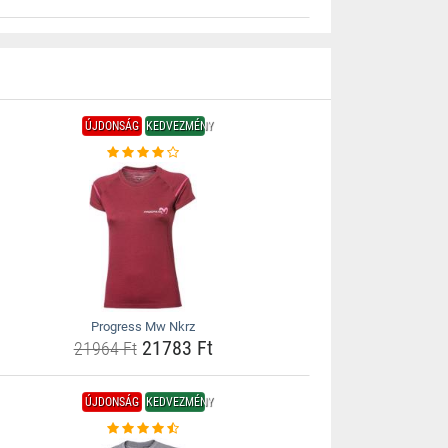
ÚJDONSÁG
KEDVEZMÉNY
Progress Mw Nkrz
21783 Ft
21964 Ft
ÚJDONSÁG
KEDVEZMÉNY