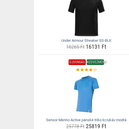
Under Armour Streaker SS-BLK
16131 Ft
16265 Ft
ÚJDONSÁG
KEDVEZMÉNY
Sensor Merino Active pánské triko kr.rukáv modrá
25819 Ft
25778 Ft