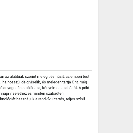
 az alábbiak szerint melegít és hűsít. az emberi test
, ha hosszú ideig viselik, és melegen tartja Önt, még
tő anyagot és a póló laza, kényelmes szabását. A póló
nnapi viselethez és minden szabadtéri
lógiát használjuk a rendkívül tartós, teljes színű