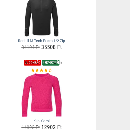
Ronhill M Tech Prism 1/2 Zip
35508 Ft
34104 Ft
ÚJDONSÁG
KEDVEZMÉNY
Kilpi Carol
12902 Ft
14823 Ft