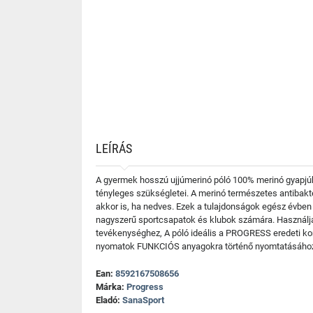
LEÍRÁS
A gyermek hosszú ujjúmerinó póló 100% merinó gyapjúból
tényleges szükségletei. A merinó természetes antibakter
akkor is, ha nedves. Ezek a tulajdonságok egész évben 
nagyszerű sportcsapatok és klubok számára. Használja
tevékenységhez, A póló ideális a PROGRESS eredeti konc
nyomatok FUNKCIÓS anyagokra történő nyomtatásához. 
Ean:
8592167508656
Márka:
Progress
Eladó:
SanaSport