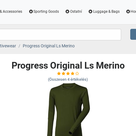
& Accessories
Sporting Goods
Ostatní
Luggage & Bags
Ho
tivewear
Progress Original Ls Merino
Progress Original Ls Merino
(Összesen
4
értékelés)