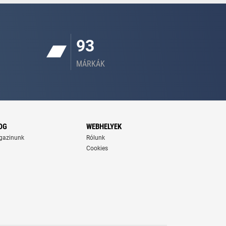
93
MÁRKÁK
OG
WEBHELYEK
gazinunk
Rólunk
Cookies