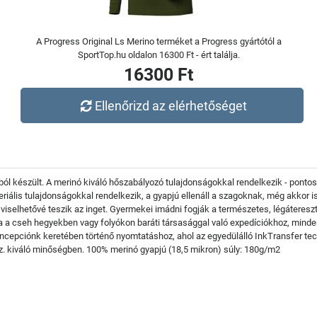
A Progress Original Ls Merino terméket a Progress gyártótól a
SportTop.hu oldalon 16300 Ft - ért találja.
16300 Ft
Ellenőrizd az elérhetőséget
 készült. A merinó kiváló hőszabályozó tulajdonságokkal rendelkezik - pontosan
iális tulajdonságokkal rendelkezik, a gyapjú ellenáll a szagoknak, még akkor is
viselhetővé teszik az inget. Gyermekei imádni fogják a természetes, légáteresz
 a cseh hegyekben vagy folyókon baráti társasággal való expedíciókhoz, minde
epciónk keretében történő nyomtatáshoz, ahol az egyedülálló InkTransfer techno
kiváló minőségben. 100% merinó gyapjú (18,5 mikron) súly: 180g/m2