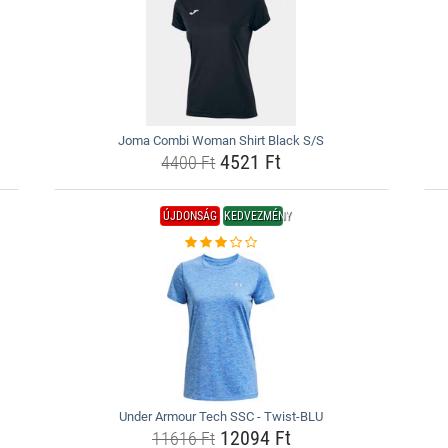
Joma Combi Woman Shirt Black S/S
4521 Ft
4400 Ft
ÚJDONSÁG
KEDVEZMÉNY
Under Armour Tech SSC - Twist-BLU
12094 Ft
11616 Ft