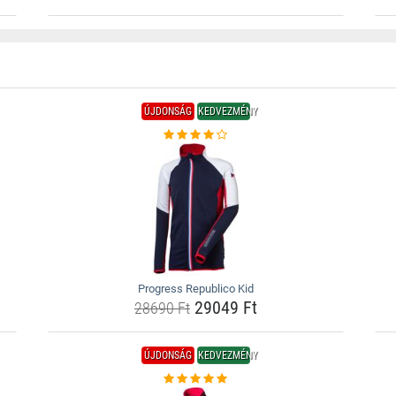
ÚJDONSÁG
KEDVEZMÉNY
Progress Republico Kid
29049 Ft
28690 Ft
ÚJDONSÁG
KEDVEZMÉNY