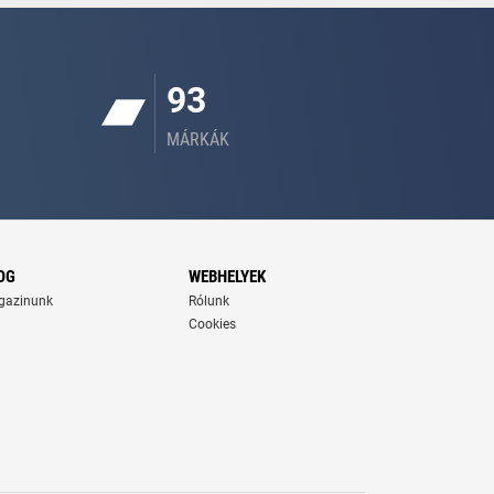
93
MÁRKÁK
OG
WEBHELYEK
gazinunk
Rólunk
Cookies