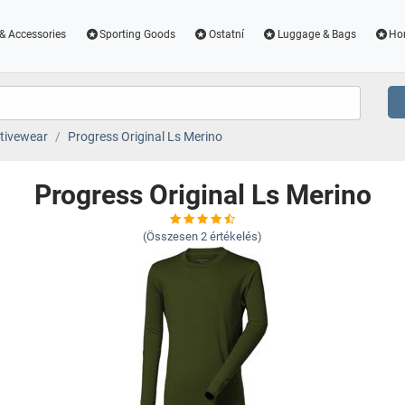
& Accessories
Sporting Goods
Ostatní
Luggage & Bags
Ho
tivewear
Progress Original Ls Merino
Progress Original Ls Merino
(Összesen
2
értékelés)