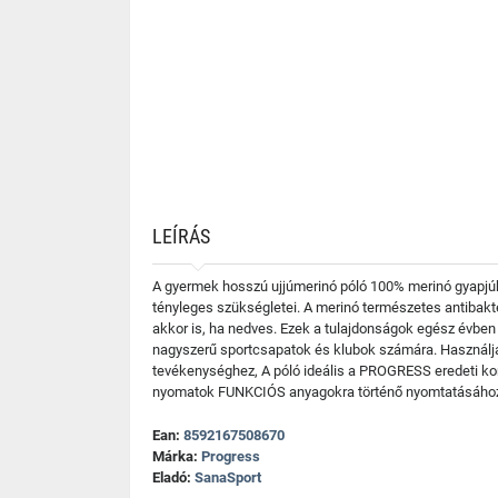
LEÍRÁS
A gyermek hosszú ujjúmerinó póló 100% merinó gyapjúból
tényleges szükségletei. A merinó természetes antibakter
akkor is, ha nedves. Ezek a tulajdonságok egész évben 
nagyszerű sportcsapatok és klubok számára. Használja
tevékenységhez, A póló ideális a PROGRESS eredeti konc
nyomatok FUNKCIÓS anyagokra történő nyomtatásához. 
Ean:
8592167508670
Márka:
Progress
Eladó:
SanaSport