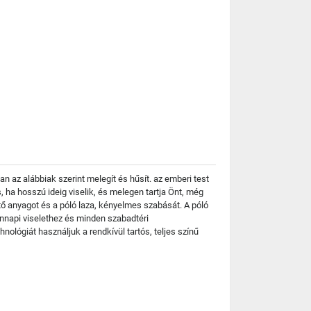
 az alábbiak szerint melegít és hűsít. az emberi test
, ha hosszú ideig viselik, és melegen tartja Önt, még
tő anyagot és a póló laza, kényelmes szabását. A póló
nnapi viselethez és minden szabadtéri
lógiát használjuk a rendkívül tartós, teljes színű