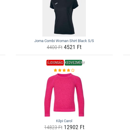
Joma Combi Woman Shirt Black S/S
4521 Ft
4400 Ft
ÚJDONSÁG
KEDVEZMÉNY
Kilpi Carol
12902 Ft
14823 Ft