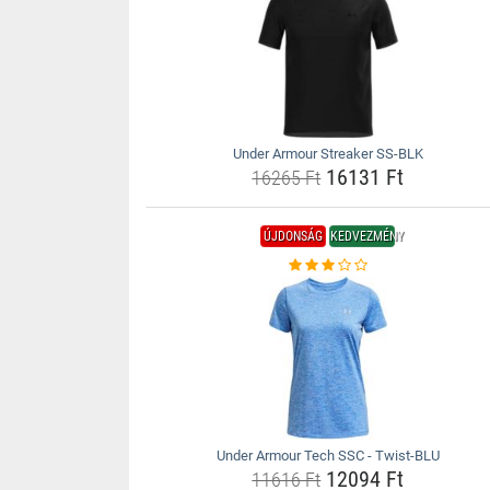
Under Armour Streaker SS-BLK
16131 Ft
16265 Ft
ÚJDONSÁG
KEDVEZMÉNY
Under Armour Tech SSC - Twist-BLU
12094 Ft
11616 Ft