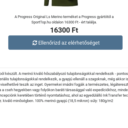
A Progress Original Ls Merino terméket a Progress gyártótól a
SportTop.hu oldalon 16300 Ft - ért találja.
16300 Ft
Ellenőrizd az elérhetőséget
 készült. A merinó kiváló hőszabályozó tulajdonságokkal rendelkezik - pontosan
iális tulajdonságokkal rendelkezik, a gyapjú ellenáll a szagoknak, még akkor is
viselhetővé teszik az inget. Gyermekei imádni fogják a természetes, légáteresz
 a cseh hegyekben vagy folyókon baráti társasággal való expedíciókhoz, minde
epciónk keretében történő nyomtatáshoz, ahol az egyedülálló InkTransfer techno
kiváló minőségben. 100% merinó gyapjú (18,5 mikron) súly: 180g/m2