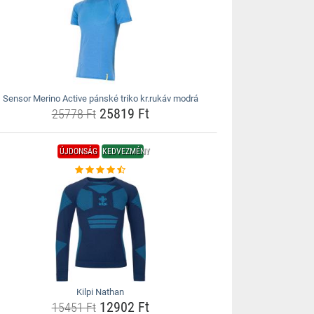
Sensor Merino Active pánské triko kr.rukáv modrá
25819 Ft
25778 Ft
ÚJDONSÁG
KEDVEZMÉNY
Kilpi Nathan
12902 Ft
15451 Ft