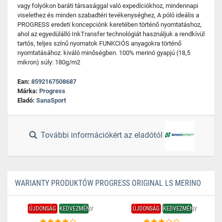
vagy folyókon baráti társasággal való expedíciókhoz, mindennapi
viselethez és minden szabadtéri tevékenységhez, A póló ideális a
PROGRESS eredeti koncepciónk keretében történő nyomtatáshoz,
ahol az egyedülálló InkTransfer technológiát használjuk a rendkívül
tartós, teljes színű nyomatok FUNKCIÓS anyagokra történő
nyomtatásához. kiváló minőségben. 100% merinó gyapjú (18,5
mikron) súly: 180g/m2
Ean:
8592167508687
Márka:
Progress
Eladó:
SanaSport
További információkért az eladótól
WARIANTY PRODUKTÓW PROGRESS ORIGINAL LS MERINO
ÚJDONSÁG
KEDVEZMÉNY
ÚJDONSÁG
KEDVEZMÉNY