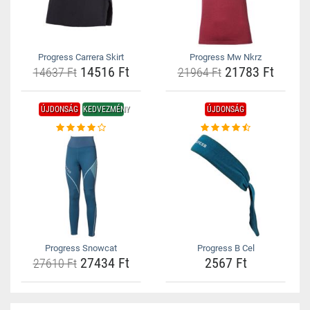
Progress Carrera Skirt
Progress Mw Nkrz
14516 Ft
21783 Ft
14637 Ft
21964 Ft
ÚJDONSÁG
KEDVEZMÉNY
ÚJDONSÁG
Progress Snowcat
Progress B Cel
27434 Ft
2567 Ft
27610 Ft