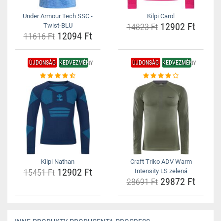
Under Armour Tech SSC -
Kilpi Carol
12902 Ft
Twist-BLU
14823 Ft
12094 Ft
11616 Ft
ÚJDONSÁG
KEDVEZMÉNY
ÚJDONSÁG
KEDVEZMÉNY
Kilpi Nathan
Craft Triko ADV Warm
12902 Ft
15451 Ft
Intensity LS zelená
29872 Ft
28691 Ft