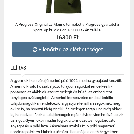
A Progress Original Ls Merino terméket a Progress gyártótól a
SportTop.hu oldalon 16300 Ft - ért találja.
16300 Ft
Ellenőrizd az elérhetőséget
LEÍRÁS
A gyermek hosszú ujjúmerinó póló 100% merinó gyapjúból készült.
A merinó kiváló hőszabályozó tulajdonságokkal rendelkezik -
pontosan az alábbiak szerint melegít és hűsít. az emberi test
tényleges szükségletei. A merinó természetes antibakteriális
tulajdonságokkal rendelkezik, a gyapjú ellenáll a szagoknak, még
akkor is, ha hosszú ideig viselik, és melegen tartja Önt, még akkor
is, ha nedves. Ezek a tulajdonságok egész évben viselhetővé teszik
az inget. Gyermekei imádni fogják a természetes, légáteresztő
anyagot és a póló laza, kényelmes szabását. A póló nagyszerű
sportcsapatok és klubok számára. Használja a cseh hegyekben