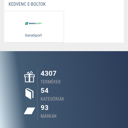
KEDVENC E-BOLTOK
SanaSport
4307
TERMÉKEK
54
KATEGÓRIÁK
93
MÁRKÁK