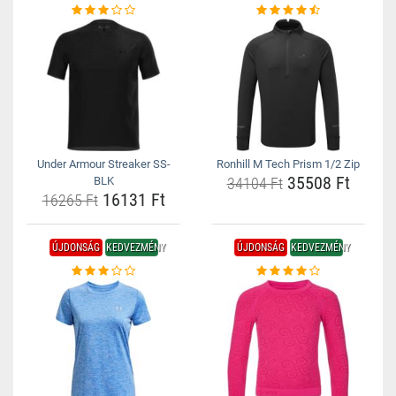
Under Armour Streaker SS-
Ronhill M Tech Prism 1/2 Zip
35508 Ft
BLK
34104 Ft
16131 Ft
16265 Ft
ÚJDONSÁG
KEDVEZMÉNY
ÚJDONSÁG
KEDVEZMÉNY