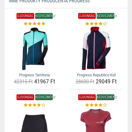
INNE PRODUKTY PRODUCENTA PROGRESS
ÚJDONSÁG
KEDVEZMÉNY
ÚJDONSÁG
KEDVEZMÉNY
Progress Territoria
Progress Republico Kid
41967 Ft
29049 Ft
42315 Ft
28690 Ft
ÚJDONSÁG
KEDVEZMÉNY
ÚJDONSÁG
KEDVEZMÉNY