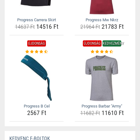
Progress Carrera Skirt
Progress Mw Nkrz
14516 Ft
21783 Ft
14637 Ft
21964 Ft
ÚJDONSÁG
ÚJDONSÁG
KEDVEZMÉNY
Progress B Cel
Progress Barbar "Army"
2567 Ft
11610 Ft
11682 Ft
KEDVENC E-BOLTOK