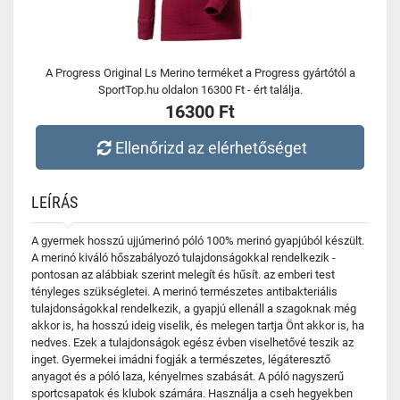
A Progress Original Ls Merino terméket a Progress gyártótól a
SportTop.hu oldalon 16300 Ft - ért találja.
16300 Ft
Ellenőrizd az elérhetőséget
LEÍRÁS
A gyermek hosszú ujjúmerinó póló 100% merinó gyapjúból készült.
A merinó kiváló hőszabályozó tulajdonságokkal rendelkezik -
pontosan az alábbiak szerint melegít és hűsít. az emberi test
tényleges szükségletei. A merinó természetes antibakteriális
tulajdonságokkal rendelkezik, a gyapjú ellenáll a szagoknak még
akkor is, ha hosszú ideig viselik, és melegen tartja Önt akkor is, ha
nedves. Ezek a tulajdonságok egész évben viselhetővé teszik az
inget. Gyermekei imádni fogják a természetes, légáteresztő
anyagot és a póló laza, kényelmes szabását. A póló nagyszerű
sportcsapatok és klubok számára. Használja a cseh hegyekben