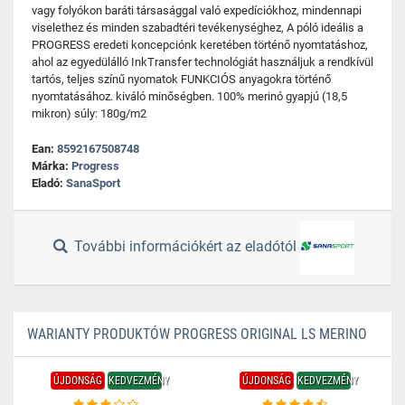
vagy folyókon baráti társasággal való expedíciókhoz, mindennapi
viselethez és minden szabadtéri tevékenységhez, A póló ideális a
PROGRESS eredeti koncepciónk keretében történő nyomtatáshoz,
ahol az egyedülálló InkTransfer technológiát használjuk a rendkívül
tartós, teljes színű nyomatok FUNKCIÓS anyagokra történő
nyomtatásához. kiváló minőségben. 100% merinó gyapjú (18,5
mikron) súly: 180g/m2
Ean:
8592167508748
Márka:
Progress
Eladó:
SanaSport
További információkért az eladótól
WARIANTY PRODUKTÓW PROGRESS ORIGINAL LS MERINO
ÚJDONSÁG
KEDVEZMÉNY
ÚJDONSÁG
KEDVEZMÉNY