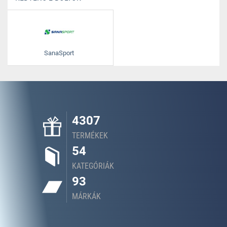
SanaSport
4307
TERMÉKEK
54
KATEGÓRIÁK
93
MÁRKÁK