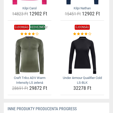
Kilpi Carol
Kilpi Nathan
12902 Ft
12902 Ft
14823 Ft
15451 Ft
ÚJDONSÁG
KEDVEZMÉNY
ÚJDONSÁG
Craft Triko ADV Warm
Under Armour Qualifier Cold
Intensity LS zelená
LS-BLK
29872 Ft
32278 Ft
28691 Ft
INNE PRODUKTY PRODUCENTA PROGRESS