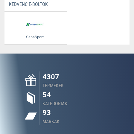
KEDVENC E-BOLTOK
SanaSport
4307
TERMÉKEK
54
KATEGÓRIÁK
93
MÁRKÁK