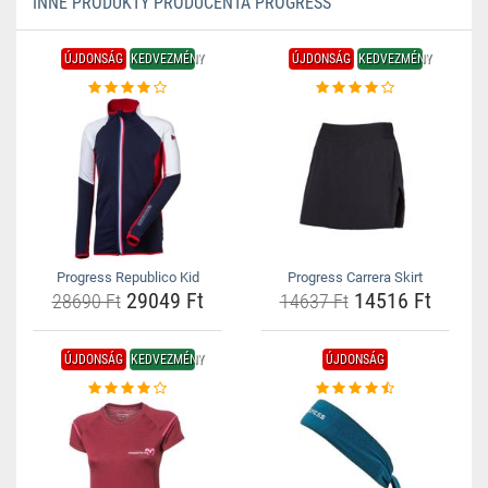
INNE PRODUKTY PRODUCENTA PROGRESS
ÚJDONSÁG
KEDVEZMÉNY
ÚJDONSÁG
KEDVEZMÉNY
Progress Republico Kid
Progress Carrera Skirt
29049 Ft
14516 Ft
28690 Ft
14637 Ft
ÚJDONSÁG
KEDVEZMÉNY
ÚJDONSÁG