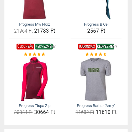
Progress Mw Nkrz
Progress B Cel
21783 Ft
2567 Ft
21964 Ft
ÚJDONSÁG
KEDVEZMÉNY
ÚJDONSÁG
KEDVEZMÉNY
Progress Tispa Zip
Progress Barbar "Army"
30664 Ft
11610 Ft
30854 Ft
11682 Ft