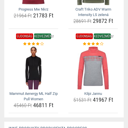
Progress Mw Nkrz
Craft Triko ADV Warm
21783 Ft
21964 Ft
Intensity LS zelená
29872 Ft
28691 Ft
ÚJDONSÁG
KEDVEZMÉNY
ÚJDONSÁG
KEDVEZMÉNY
Mammut Aenergy ML Half Zip
Kilpi Jannu
41967 Ft
Pull Women
51531 Ft
46811 Ft
45460 Ft