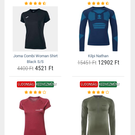
Joma Combi Woman Shirt
Kilpi Nathan
12902 Ft
Black S/S
15451 Ft
4521 Ft
4400 Ft
ÚJDONSÁG
KEDVEZMÉNY
ÚJDONSÁG
KEDVEZMÉNY