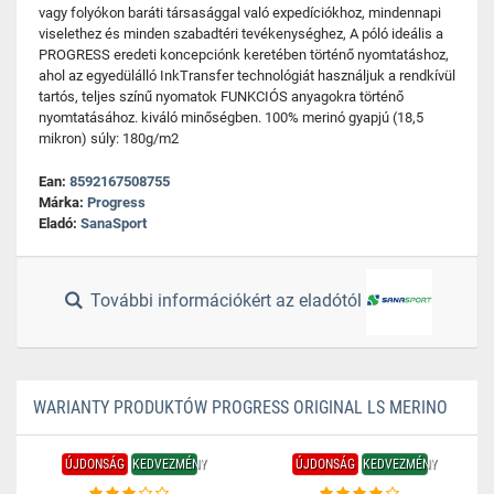
vagy folyókon baráti társasággal való expedíciókhoz, mindennapi
viselethez és minden szabadtéri tevékenységhez, A póló ideális a
PROGRESS eredeti koncepciónk keretében történő nyomtatáshoz,
ahol az egyedülálló InkTransfer technológiát használjuk a rendkívül
tartós, teljes színű nyomatok FUNKCIÓS anyagokra történő
nyomtatásához. kiváló minőségben. 100% merinó gyapjú (18,5
mikron) súly: 180g/m2
Ean:
8592167508755
Márka:
Progress
Eladó:
SanaSport
További információkért az eladótól
WARIANTY PRODUKTÓW PROGRESS ORIGINAL LS MERINO
ÚJDONSÁG
KEDVEZMÉNY
ÚJDONSÁG
KEDVEZMÉNY