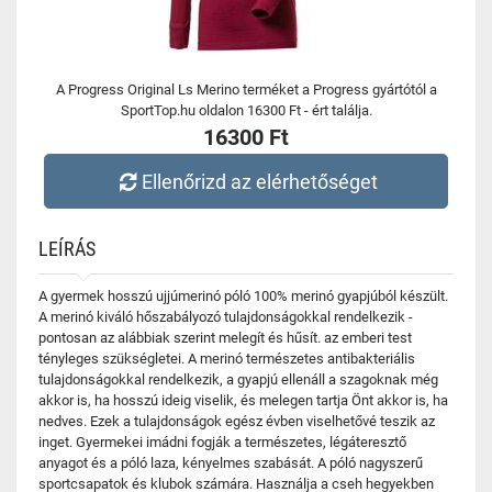
A Progress Original Ls Merino terméket a Progress gyártótól a
SportTop.hu oldalon 16300 Ft - ért találja.
16300 Ft
Ellenőrizd az elérhetőséget
LEÍRÁS
A gyermek hosszú ujjúmerinó póló 100% merinó gyapjúból készült.
A merinó kiváló hőszabályozó tulajdonságokkal rendelkezik -
pontosan az alábbiak szerint melegít és hűsít. az emberi test
tényleges szükségletei. A merinó természetes antibakteriális
tulajdonságokkal rendelkezik, a gyapjú ellenáll a szagoknak még
akkor is, ha hosszú ideig viselik, és melegen tartja Önt akkor is, ha
nedves. Ezek a tulajdonságok egész évben viselhetővé teszik az
inget. Gyermekei imádni fogják a természetes, légáteresztő
anyagot és a póló laza, kényelmes szabását. A póló nagyszerű
sportcsapatok és klubok számára. Használja a cseh hegyekben