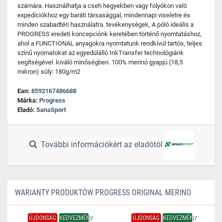
számára. Használhatja a cseh hegyekben vagy folyókon való
expedíciókhoz egy baráti társasággal, mindennapi viseletre és
minden szabadtéri használatra. tevékenységek, A póló ideális a
PROGRESS eredeti koncepciónk keretében történő nyomtatáshoz,
ahol a FUNCTIONAL anyagokra nyomtatunk rendkívül tartós, teljes
színű nyomatokat az egyedülálló InkTransfer technológiánk
segítségével. kiváló minőségben. 100% merinó gyapjú (18,5
mikron) súly: 180g/m2
Ean:
8592167486688
Márka:
Progress
Eladó:
SanaSport
További információkért az eladótól
WARIANTY PRODUKTÓW PROGRESS ORIGINAL MERINO
ÚJDONSÁG
KEDVEZMÉNY
ÚJDONSÁG
KEDVEZMÉNY