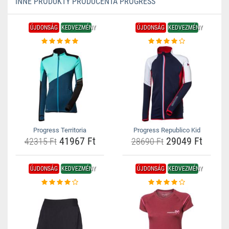
INNE PRODUKTY PRODUCENTA PROGRESS
ÚJDONSÁG
KEDVEZMÉNY
ÚJDONSÁG
KEDVEZMÉNY
Progress Territoria
Progress Republico Kid
41967 Ft
29049 Ft
42315 Ft
28690 Ft
ÚJDONSÁG
KEDVEZMÉNY
ÚJDONSÁG
KEDVEZMÉNY