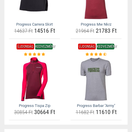
Progress Carrera Skirt
Progress Mw Nkrz
14516 Ft
21783 Ft
14637 Ft
21964 Ft
ÚJDONSÁG
KEDVEZMÉNY
ÚJDONSÁG
KEDVEZMÉNY
Progress Tispa Zip
Progress Barbar "Army"
30664 Ft
11610 Ft
30854 Ft
11682 Ft