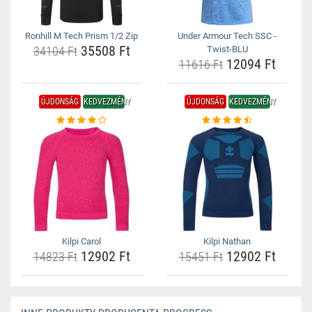
Ronhill M Tech Prism 1/2 Zip
Under Armour Tech SSC -
35508 Ft
34104 Ft
Twist-BLU
12094 Ft
11616 Ft
ÚJDONSÁG
KEDVEZMÉNY
ÚJDONSÁG
KEDVEZMÉNY
Kilpi Carol
Kilpi Nathan
12902 Ft
12902 Ft
14823 Ft
15451 Ft