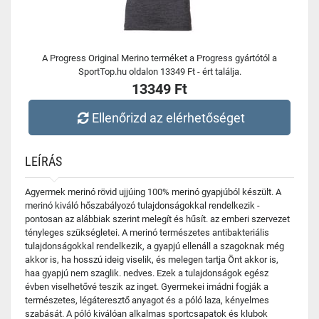
A Progress Original Merino terméket a Progress gyártótól a
SportTop.hu oldalon 13349 Ft - ért találja.
13349 Ft
Ellenőrizd az elérhetőséget
LEÍRÁS
Agyermek merinó rövid ujjúing 100% merinó gyapjúból készült. A
merinó kiváló hőszabályozó tulajdonságokkal rendelkezik -
pontosan az alábbiak szerint melegít és hűsít. az emberi szervezet
tényleges szükségletei. A merinó természetes antibakteriális
tulajdonságokkal rendelkezik, a gyapjú ellenáll a szagoknak még
akkor is, ha hosszú ideig viselik, és melegen tartja Önt akkor is,
haa gyapjú nem szaglik. nedves. Ezek a tulajdonságok egész
évben viselhetővé teszik az inget. Gyermekei imádni fogják a
természetes, légáteresztő anyagot és a póló laza, kényelmes
szabását. A póló kiválóan alkalmas sportcsapatok és klubok