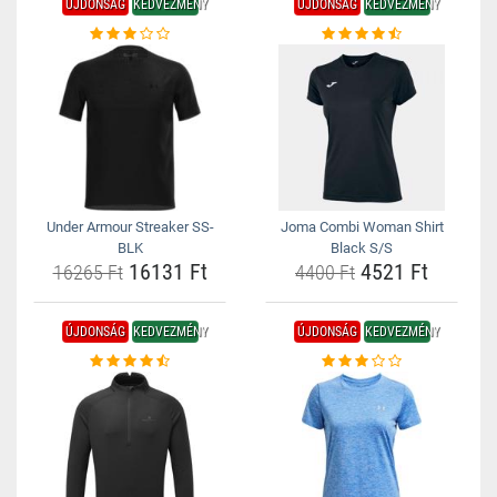
ÚJDONSÁG
KEDVEZMÉNY
ÚJDONSÁG
KEDVEZMÉNY
Under Armour Streaker SS-
Joma Combi Woman Shirt
BLK
Black S/S
16131 Ft
4521 Ft
16265 Ft
4400 Ft
ÚJDONSÁG
KEDVEZMÉNY
ÚJDONSÁG
KEDVEZMÉNY