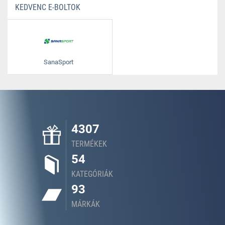
KEDVENC E-BOLTOK
SanaSport
4307
TERMÉKEK
54
KATEGÓRIÁK
93
MÁRKÁK