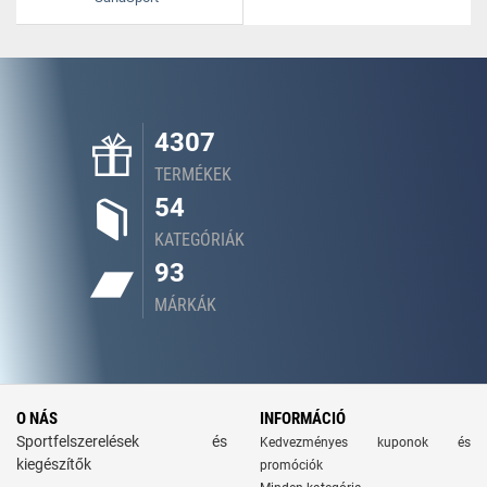
4307
TERMÉKEK
54
KATEGÓRIÁK
93
MÁRKÁK
O NÁS
INFORMÁCIÓ
Sportfelszerelések és
Kedvezményes kuponok és
kiegészítők
promóciók