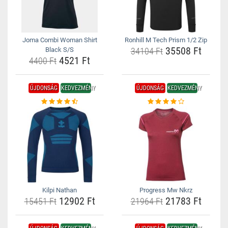
Joma Combi Woman Shirt
Ronhill M Tech Prism 1/2 Zip
35508 Ft
Black S/S
34104 Ft
4521 Ft
4400 Ft
ÚJDONSÁG
KEDVEZMÉNY
ÚJDONSÁG
KEDVEZMÉNY
Kilpi Nathan
Progress Mw Nkrz
12902 Ft
21783 Ft
15451 Ft
21964 Ft