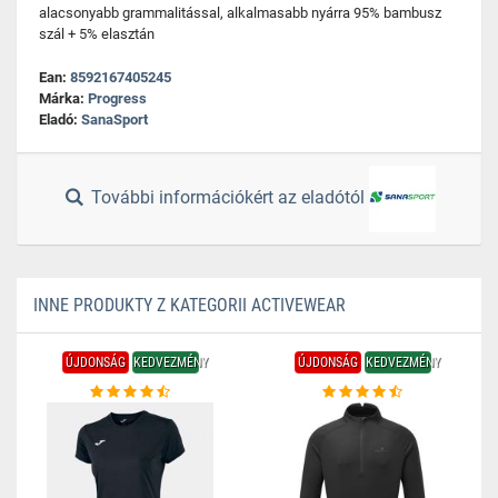
alacsonyabb grammalitással, alkalmasabb nyárra 95% bambusz
szál + 5% elasztán
Ean:
8592167405245
Márka:
Progress
Eladó:
SanaSport
További információkért az eladótól
INNE PRODUKTY Z KATEGORII ACTIVEWEAR
ÚJDONSÁG
KEDVEZMÉNY
ÚJDONSÁG
KEDVEZMÉNY