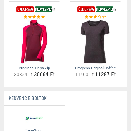
ÚJDONSÁG
KEDVEZMÉNY
ÚJDONSÁG
KEDVEZMÉNY
Progress Tispa Zip
Progress Original Coffee
30664 Ft
11287 Ft
30854 Ft
11400 Ft
KEDVENC E-BOLTOK
SanaSport