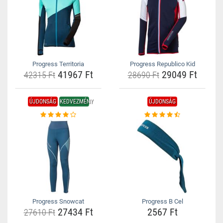
Progress Territoria
Progress Republico Kid
41967 Ft
29049 Ft
42315 Ft
28690 Ft
ÚJDONSÁG
KEDVEZMÉNY
ÚJDONSÁG
Progress Snowcat
Progress B Cel
27434 Ft
2567 Ft
27610 Ft