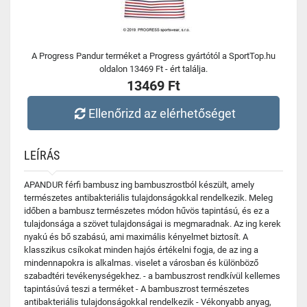
A Progress Pandur terméket a Progress gyártótól a SportTop.hu
oldalon 13469 Ft - ért találja.
13469 Ft
Ellenőrizd az elérhetőséget
LEÍRÁS
APANDUR férfi bambusz ing bambuszrostból készült, amely
természetes antibakteriális tulajdonságokkal rendelkezik. Meleg
időben a bambusz természetes módon hűvös tapintású, és ez a
tulajdonsága a szövet tulajdonságai is megmaradnak. Az ing kerek
nyakú és bő szabású, ami maximális kényelmet biztosít. A
klasszikus csíkokat minden hajós értékelni fogja, de az ing a
mindennapokra is alkalmas. viselet a városban és különböző
szabadtéri tevékenységekhez. - a bambuszrost rendkívül kellemes
tapintásúvá teszi a terméket - A bambuszrost természetes
antibakteriális tulajdonságokkal rendelkezik - Vékonyabb anyag,