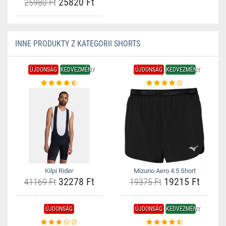
25820 Ft
25980 Ft
INNE PRODUKTY Z KATEGORII SHORTS
ÚJDONSÁG
KEDVEZMÉNY
ÚJDONSÁG
KEDVEZMÉNY
Kilpi Rider
Mizuno Aero 4.5 Short
32278 Ft
19215 Ft
41169 Ft
19375 Ft
ÚJDONSÁG
ÚJDONSÁG
KEDVEZMÉNY