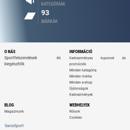
KATEGÓRIÁK
93
MÁRKÁK
O NÁS
INFORMÁCIÓ
Sportfelszerelések és
Kedvezményes kuponok és
kiegészítők
promóciók
Minden kategória
Minden márka
Minden e-shop
Újdonságok
Kedvezmények
BLOG
WEBHELYEK
Magazinunk
Rólunk
Cookies
SanaSport