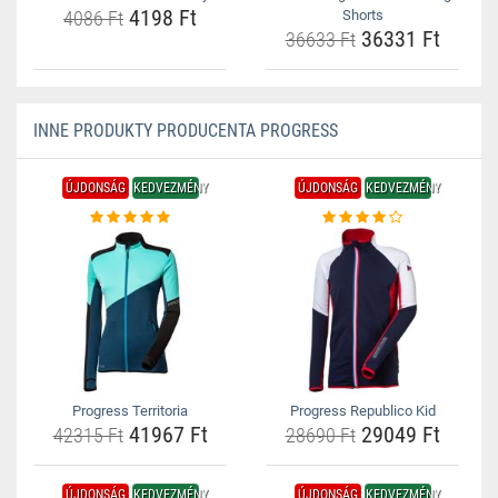
4198 Ft
4086 Ft
Shorts
36331 Ft
36633 Ft
INNE PRODUKTY PRODUCENTA PROGRESS
ÚJDONSÁG
KEDVEZMÉNY
ÚJDONSÁG
KEDVEZMÉNY
Progress Territoria
Progress Republico Kid
41967 Ft
29049 Ft
42315 Ft
28690 Ft
ÚJDONSÁG
KEDVEZMÉNY
ÚJDONSÁG
KEDVEZMÉNY