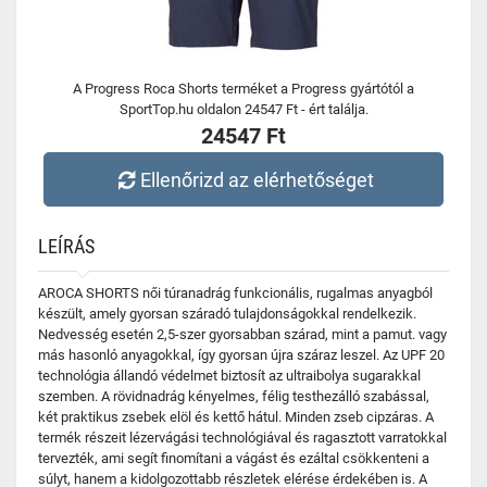
A Progress Roca Shorts terméket a Progress gyártótól a
SportTop.hu oldalon 24547 Ft - ért találja.
24547 Ft
Ellenőrizd az elérhetőséget
LEÍRÁS
AROCA SHORTS női túranadrág funkcionális, rugalmas anyagból
készült, amely gyorsan száradó tulajdonságokkal rendelkezik.
Nedvesség esetén 2,5-szer gyorsabban szárad, mint a pamut. vagy
más hasonló anyagokkal, így gyorsan újra száraz leszel. Az UPF 20
technológia állandó védelmet biztosít az ultraibolya sugarakkal
szemben. A rövidnadrág kényelmes, félig testhezálló szabással,
két praktikus zsebek elöl és kettő hátul. Minden zseb cipzáras. A
termék részeit lézervágási technológiával és ragasztott varratokkal
tervezték, ami segít finomítani a vágást és ezáltal csökkenteni a
súlyt, hanem a kidolgozottabb részletek elérése érdekében is. A