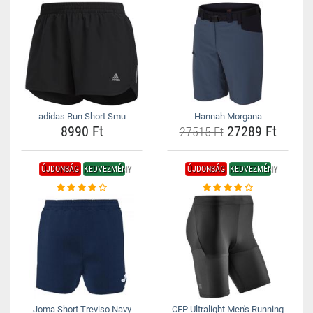
adidas Run Short Smu
Hannah Morgana
8990 Ft
27289 Ft
27515 Ft
ÚJDONSÁG
KEDVEZMÉNY
ÚJDONSÁG
KEDVEZMÉNY
Joma Short Treviso Navy
CEP Ultralight Men's Running