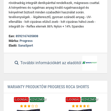
rövidnadrág integrált derékpánttal rendelkezik, mágneses csattal.
A kényelmes és rugalmas anyag kiváló rugalmasságot és
kényelmet biztosít minden szabadtéri használat során.
tevékenységek. - légáteresztő, gyorsan száradó anyag - UV-
ellenállás - két cipzáras elülső zseb - két cipzáras hátsó zseb -
integrált öv - Reflex elemek 86% Nylon + 14% Spandex
Ean:
8592167435808
Márka:
Progress
Eladó:
SanaSport
További információkért az eladótól
WARIANTY PRODUKTÓW PROGRESS ROCA SHORTS
ÚJDONSÁG
KEDVEZMÉNY
ÚJDONSÁG
KEDVEZMÉNY