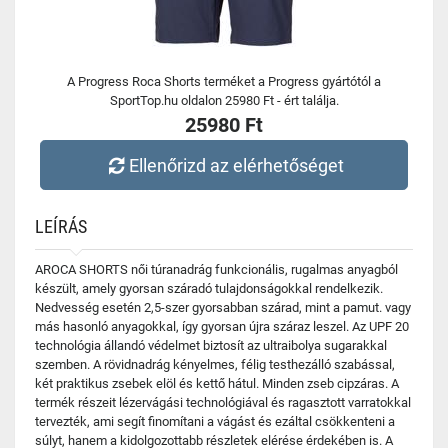
A Progress Roca Shorts terméket a Progress gyártótól a
SportTop.hu oldalon 25980 Ft - ért találja.
25980 Ft
Ellenőrizd az elérhetőséget
LEÍRÁS
AROCA SHORTS női túranadrág funkcionális, rugalmas anyagból
készült, amely gyorsan száradó tulajdonságokkal rendelkezik.
Nedvesség esetén 2,5-szer gyorsabban szárad, mint a pamut. vagy
más hasonló anyagokkal, így gyorsan újra száraz leszel. Az UPF 20
technológia állandó védelmet biztosít az ultraibolya sugarakkal
szemben. A rövidnadrág kényelmes, félig testhezálló szabással,
két praktikus zsebek elöl és kettő hátul. Minden zseb cipzáras. A
termék részeit lézervágási technológiával és ragasztott varratokkal
tervezték, ami segít finomítani a vágást és ezáltal csökkenteni a
súlyt, hanem a kidolgozottabb részletek elérése érdekében is. A