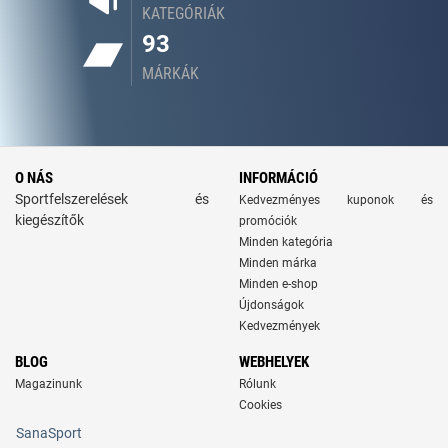
KATEGÓRIÁK
93
MÁRKÁK
O NÁS
INFORMÁCIÓ
Sportfelszerelések és
Kedvezményes kuponok és
kiegészítők
promóciók
Minden kategória
Minden márka
Minden e-shop
Újdonságok
Kedvezmények
BLOG
WEBHELYEK
Magazinunk
Rólunk
Cookies
SanaSport