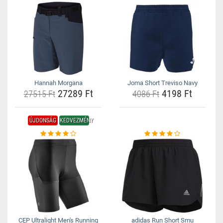
Hannah Morgana
Joma Short Treviso Navy
27289 Ft
4198 Ft
27515 Ft
4086 Ft
ÚJDONSÁG
KEDVEZMÉNY
CEP Ultralight Men's Running
adidas Run Short Smu