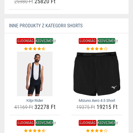
25820 Ft
25980 Ft
INNE PRODUKTY Z KATEGORII SHORTS
ÚJDONSÁG
KEDVEZMÉNY
ÚJDONSÁG
KEDVEZMÉNY
Kilpi Rider
Mizuno Aero 4.5 Short
32278 Ft
19215 Ft
41169 Ft
19375 Ft
ÚJDONSÁG
KEDVEZMÉNY
ÚJDONSÁG
KEDVEZMÉNY