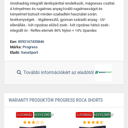
rövidnadrág integrált derékpánttal rendelkezik, mágneses csattal.
A kényelmes és rugalmas anyag kiváló rugalmasságot és
kényelmet biztosít minden szabadtéri használat során.
tevékenységek. - légáteresztő, gyorsan száradó anyag - UV-
ellenállás - két cipzáras elülső zseb - két cipzáras hátsó zseb -
integrált öv - Reflex elemek 86% Nylon + 14% Spandex
Ean:
8592167435846
Márka:
Progress
Eladó:
SanaSport
További információkért az eladótól
WARIANTY PRODUKTÓW PROGRESS ROCA SHORTS
ÚJDONSÁG
KEDVEZMÉNY
ÚJDONSÁG
KEDVEZMÉNY