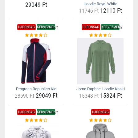
29049 Ft
Hoodie Royal White
12110 Ft
11746 Ft
ÚJDONSÁG
KEDVEZMÉNY
ÚJDONSÁG
KEDVEZMÉNY
Progress Republico Kid
Joma Daphne Hoodie Khaki
29049 Ft
15824 Ft
28690 Ft
15348 Ft
ÚJDONSÁG
KEDVEZMÉNY
ÚJDONSÁG