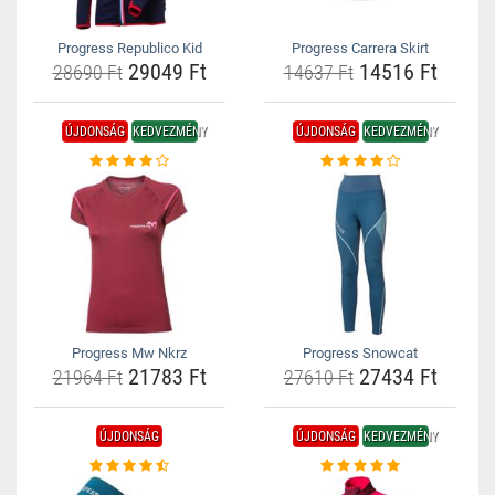
Progress Republico Kid
Progress Carrera Skirt
29049 Ft
14516 Ft
28690 Ft
14637 Ft
ÚJDONSÁG
KEDVEZMÉNY
ÚJDONSÁG
KEDVEZMÉNY
Progress Mw Nkrz
Progress Snowcat
21783 Ft
27434 Ft
21964 Ft
27610 Ft
ÚJDONSÁG
ÚJDONSÁG
KEDVEZMÉNY