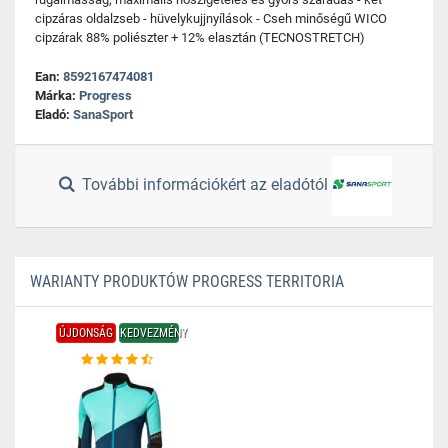
cipzáras oldalzseb - hüvelykujjnyílások - Cseh minőségű WICO
cipzárak 88% poliészter + 12% elasztán (TECNOSTRETCH)
Ean:
8592167474081
Márka:
Progress
Eladó:
SanaSport
További információkért az eladótól
WARIANTY PRODUKTÓW PROGRESS TERRITORIA
ÚJDONSÁG
KEDVEZMÉNY