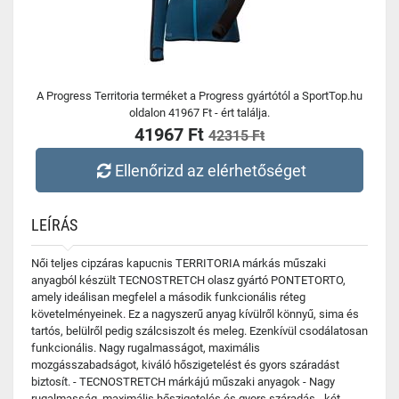
A Progress Territoria terméket a Progress gyártótól a SportTop.hu
oldalon 41967 Ft - ért találja.
41967 Ft
42315 Ft
Ellenőrizd az elérhetőséget
LEÍRÁS
Női teljes cipzáras kapucnis TERRITORIA márkás műszaki
anyagból készült TECNOSTRETCH olasz gyártó PONTETORTO,
amely ideálisan megfelel a második funkcionális réteg
követelményeinek. Ez a nagyszerű anyag kívülről könnyű, sima és
tartós, belülről pedig szálcsiszolt és meleg. Ezenkívül csodálatosan
funkcionális. Nagy rugalmasságot, maximális
mozgásszabadságot, kiváló hőszigetelést és gyors száradást
biztosít. - TECNOSTRETCH márkájú műszaki anyagok - Nagy
rugalmasság, maximális hőszigetelés és gyors száradás - két