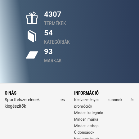
4307
TERMÉKEK
54
KATEGÓRIÁK
93
MÁRKÁK
O NÁS
INFORMÁCIÓ
Sportfelszerelések és
Kedvezményes kuponok és
kiegészítők
promóciók
Minden kategória
Minden márka
Minden e-shop
Újdonságok