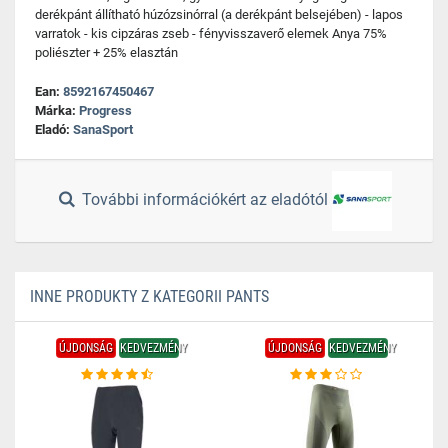
derékpánt állítható húzózsinórral (a derékpánt belsejében) - lapos
varratok - kis cipzáras zseb - fényvisszaverő elemek Anya 75%
poliészter + 25% elasztán
Ean:
8592167450467
Márka:
Progress
Eladó:
SanaSport
További információkért az eladótól
INNE PRODUKTY Z KATEGORII PANTS
ÚJDONSÁG
KEDVEZMÉNY
ÚJDONSÁG
KEDVEZMÉNY