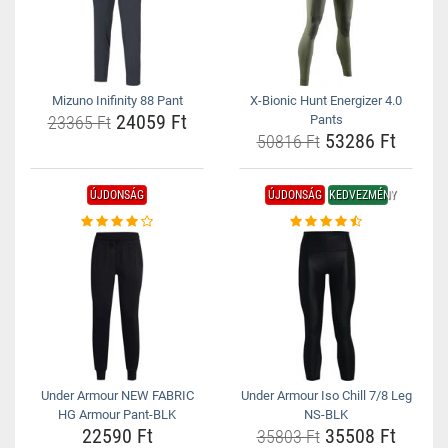
Mizuno Inifinity 88 Pant
X-Bionic Hunt Energizer 4.0
24059 Ft
23365 Ft
Pants
53286 Ft
50816 Ft
ÚJDONSÁG
ÚJDONSÁG
KEDVEZMÉNY
Under Armour NEW FABRIC
Under Armour Iso Chill 7/8 Leg
HG Armour Pant-BLK
NS-BLK
22590 Ft
35508 Ft
35803 Ft