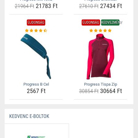
21783 Ft
27434 Ft
21964 Ft
27610 Ft
ÚJDONSÁG
ÚJDONSÁG
KEDVEZMÉNY
Progress B Cel
Progress Tispa Zip
2567 Ft
30664 Ft
30854 Ft
KEDVENC E-BOLTOK