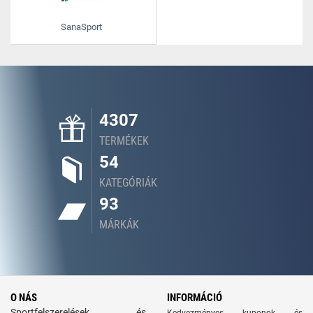
SanaSport
4307
TERMÉKEK
54
KATEGÓRIÁK
93
MÁRKÁK
O NÁS
INFORMÁCIÓ
Sportfelszerelések és