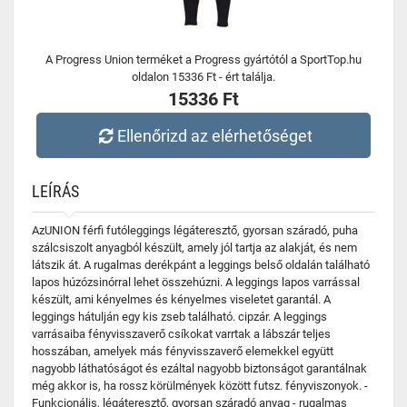
A Progress Union terméket a Progress gyártótól a SportTop.hu
oldalon 15336 Ft - ért találja.
15336 Ft
Ellenőrizd az elérhetőséget
LEÍRÁS
AzUNION férfi futóleggings légáteresztő, gyorsan száradó, puha
szálcsiszolt anyagból készült, amely jól tartja az alakját, és nem
látszik át. A rugalmas derékpánt a leggings belső oldalán található
lapos húzózsinórral lehet összehúzni. A leggings lapos varrással
készült, ami kényelmes és kényelmes viseletet garantál. A
leggings hátulján egy kis zseb található. cipzár. A leggings
varrásaiba fényvisszaverő csíkokat varrtak a lábszár teljes
hosszában, amelyek más fényvisszaverő elemekkel együtt
nagyobb láthatóságot és ezáltal nagyobb biztonságot garantálnak
még akkor is, ha rossz körülmények között futsz. fényviszonyok. -
Funkcionális, légáteresztő, gyorsan száradó anyag - rugalmas