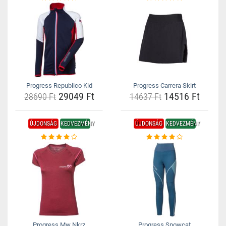
Progress Republico Kid
Progress Carrera Skirt
29049 Ft
14516 Ft
28690 Ft
14637 Ft
ÚJDONSÁG
KEDVEZMÉNY
ÚJDONSÁG
KEDVEZMÉNY
Progress Mw Nkrz
Progress Snowcat