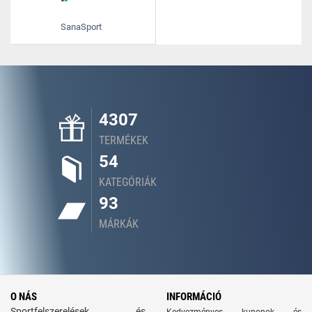
SanaSport
4307
TERMÉKEK
54
KATEGÓRIÁK
93
MÁRKÁK
O NÁS
INFORMÁCIÓ
Sportfelszerelések és