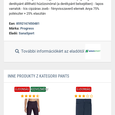
derékpánt állítható húzózsinórral (a derékpánt belsejében) - lapos
varratok - kis cipzáras zseb - fényvisszaverő elemek Anya 75%
poliészter + 25% elasztán
Ean:
8592167450481
Márka:
Progress
Eladó:
SanaSport
További információkért az eladótól
INNE PRODUKTY Z KATEGORII PANTS
ÚJDONSÁG
KEDVEZMÉNY
ÚJDONSÁG