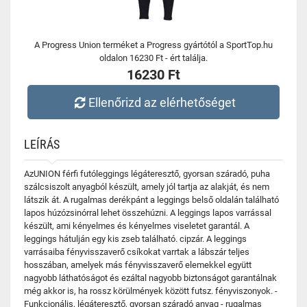
A Progress Union terméket a Progress gyártótól a SportTop.hu
oldalon 16230 Ft - ért találja.
16230 Ft
Ellenőrizd az elérhetőséget
LEÍRÁS
AzUNION férfi futóleggings légáteresztő, gyorsan száradó, puha
szálcsiszolt anyagból készült, amely jól tartja az alakját, és nem
látszik át. A rugalmas derékpánt a leggings belső oldalán található
lapos húzózsinórral lehet összehúzni. A leggings lapos varrással
készült, ami kényelmes és kényelmes viseletet garantál. A
leggings hátulján egy kis zseb található. cipzár. A leggings
varrásaiba fényvisszaverő csíkokat varrtak a lábszár teljes
hosszában, amelyek más fényvisszaverő elemekkel együtt
nagyobb láthatóságot és ezáltal nagyobb biztonságot garantálnak
még akkor is, ha rossz körülmények között futsz. fényviszonyok. -
Funkcionális, légáteresztő, gyorsan száradó anyag - rugalmas