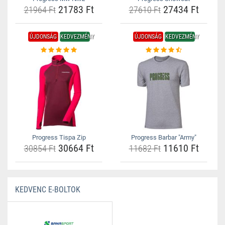
21783 Ft
27434 Ft
21964 Ft
27610 Ft
ÚJDONSÁG
KEDVEZMÉNY
ÚJDONSÁG
KEDVEZMÉNY
Progress Tispa Zip
Progress Barbar "Army"
30664 Ft
11610 Ft
30854 Ft
11682 Ft
KEDVENC E-BOLTOK