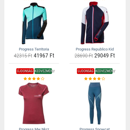
Progress Territoria
Progress Republico Kid
41967 Ft
29049 Ft
42315 Ft
28690 Ft
ÚJDONSÁG
KEDVEZMÉNY
ÚJDONSÁG
KEDVEZMÉNY
Progress Mw Nkrz
Progress Snowcat