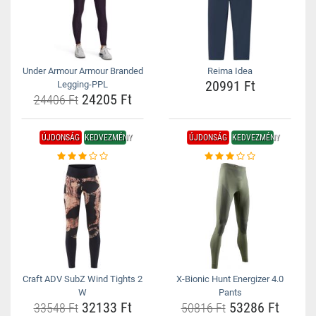
Under Armour Armour Branded
Reima Idea
20991 Ft
Legging-PPL
24205 Ft
24406 Ft
ÚJDONSÁG
KEDVEZMÉNY
ÚJDONSÁG
KEDVEZMÉNY
Craft ADV SubZ Wind Tights 2
X-Bionic Hunt Energizer 4.0
W
Pants
32133 Ft
53286 Ft
33548 Ft
50816 Ft