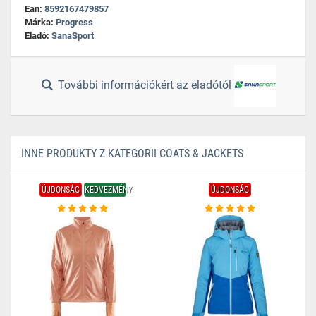
Ean:
8592167479857
Márka:
Progress
Eladó:
SanaSport
További információkért az eladótól
INNE PRODUKTY Z KATEGORII COATS & JACKETS
ÚJDONSÁG
KEDVEZMÉNY
ÚJDONSÁG