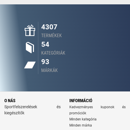
4307
TERMÉKEK
54
KATEGÓRIÁK
93
MÁRKÁK
O NÁS
INFORMÁCIÓ
Sportfelszerelések és
Kedvezményes kuponok és
kiegészítők
promóciók
Minden kategória
Minden márka