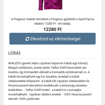
A Progress Valedo terméket a Progress gyártótól a SportTop.hu
oldalon 12280 Ft - ért találja.
12280 Ft
Ellenőrizd az elérhetőséget
LEÍRÁS
AVALEDO gyerek teljes cipzáras kapucnis kabát egy könnyű,
lélegző széldzseki, amely tartós Teflon DWR bevonattal van
kezelve, így könnyedén ellenáll a könnyebb esőzéseknek is. A
kabát összehajtható egy kis tasakba, amelyet a kabát
oldalzsebébe helyezünk. A kabát két cipzáras oldalzsebbel és
fényvisszaverő elemekkel rendelkezik a biztonság növelése
érdekében. - Teflon DWR kivitel - a kabát kis csomagba
összehajtható - cipzáras oldalsó zsebek - 100% fényvisszaverő
elemek 100% poliészter.