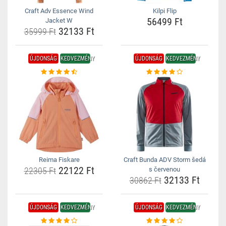
Craft Adv Essence Wind
Kilpi Flip
56499 Ft
Jacket W
32133 Ft
35999 Ft
ÚJDONSÁG
KEDVEZMÉNY
ÚJDONSÁG
KEDVEZMÉNY
Reima Fiskare
Craft Bunda ADV Storm šedá
22122 Ft
22305 Ft
s červenou
32133 Ft
30862 Ft
ÚJDONSÁG
KEDVEZMÉNY
ÚJDONSÁG
KEDVEZMÉNY