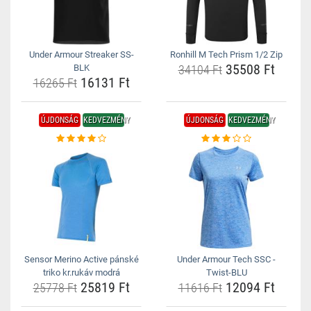
Under Armour Streaker SS-
Ronhill M Tech Prism 1/2 Zip
35508 Ft
BLK
34104 Ft
16131 Ft
16265 Ft
ÚJDONSÁG
KEDVEZMÉNY
ÚJDONSÁG
KEDVEZMÉNY
Sensor Merino Active pánské
Under Armour Tech SSC -
triko kr.rukáv modrá
Twist-BLU
25819 Ft
12094 Ft
25778 Ft
11616 Ft