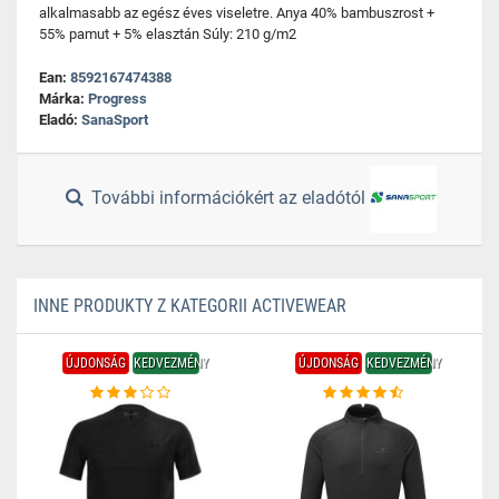
alkalmasabb az egész éves viseletre. Anya 40% bambuszrost +
55% pamut + 5% elasztán Súly: 210 g/m2
Ean:
8592167474388
Márka:
Progress
Eladó:
SanaSport
További információkért az eladótól
INNE PRODUKTY Z KATEGORII ACTIVEWEAR
ÚJDONSÁG
KEDVEZMÉNY
ÚJDONSÁG
KEDVEZMÉNY