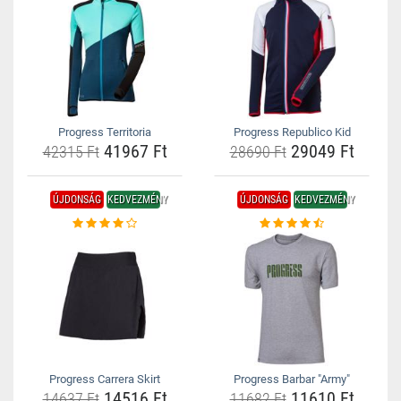
Progress Territoria
Progress Republico Kid
41967 Ft
29049 Ft
42315 Ft
28690 Ft
ÚJDONSÁG
KEDVEZMÉNY
ÚJDONSÁG
KEDVEZMÉNY
Progress Carrera Skirt
Progress Barbar "Army"
14516 Ft
11610 Ft
14637 Ft
11682 Ft