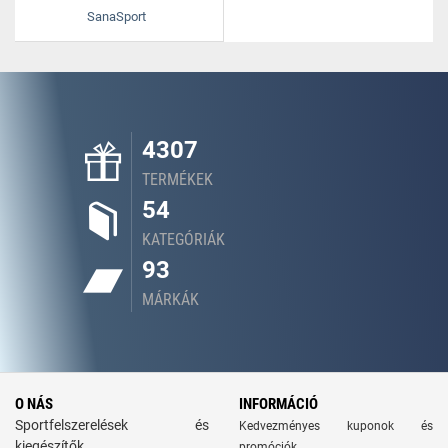
SanaSport
4307
TERMÉKEK
54
KATEGÓRIÁK
93
MÁRKÁK
O NÁS
INFORMÁCIÓ
Sportfelszerelések és
Kedvezményes kuponok és
kiegészítők
promóciók