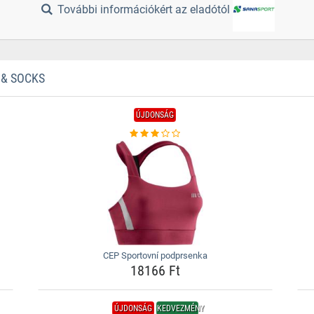
További információkért az eladótól
 & SOCKS
ÚJDONSÁG
CEP Sportovní podprsenka
18166 Ft
ÚJDONSÁG
KEDVEZMÉNY