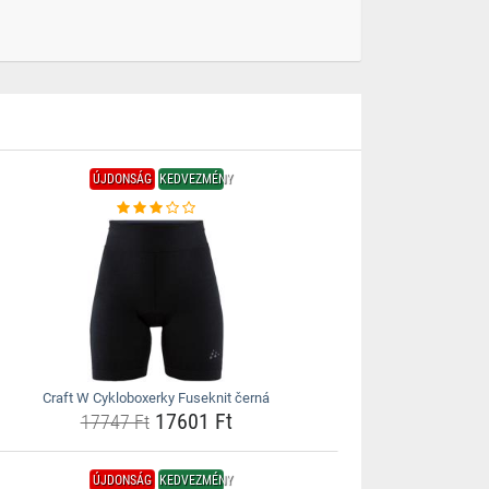
ÚJDONSÁG
KEDVEZMÉNY
Craft W Cykloboxerky Fuseknit černá
17601 Ft
17747 Ft
ÚJDONSÁG
KEDVEZMÉNY