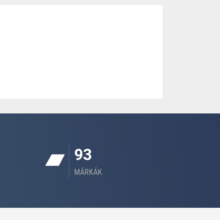
93
MÁRKÁK