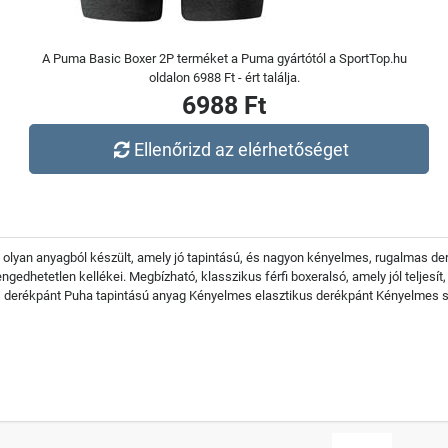
A Puma Basic Boxer 2P terméket a Puma gyártótól a SportTop.hu
oldalon 6988 Ft - ért találja.
6988 Ft
Ellenőrizd az elérhetőséget
lyan anyagból készült, amely jó tapintású, és nagyon kényelmes, rugalmas der
gedhetetlen kellékei. Megbízható, klasszikus férfi boxeralsó, amely jól telj
 derékpánt Puha tapintású anyag Kényelmes elasztikus derékpánt Kényelmes