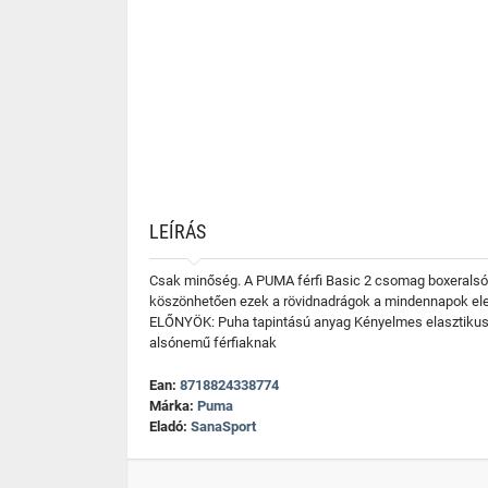
LEÍRÁS
Csak minőség. A PUMA férfi Basic 2 csomag boxeralsó o
köszönhetően ezek a rövidnadrágok a mindennapok elen
ELŐNYÖK: Puha tapintású anyag Kényelmes elasztikus
alsónemű férfiaknak
Ean:
8718824338774
Márka:
Puma
Eladó:
SanaSport