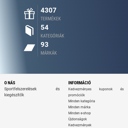
4307
TERMÉKEK
54
KATEGÓRIÁK
93
MÁRKÁK
O NÁS
INFORMÁCIÓ
Sportfelszerelések és
Kedvezményes kuponok és
kiegészítők
promóciók
Minden kategória
Minden márka
Minden e-shop
Újdonságok
Kedvezmények