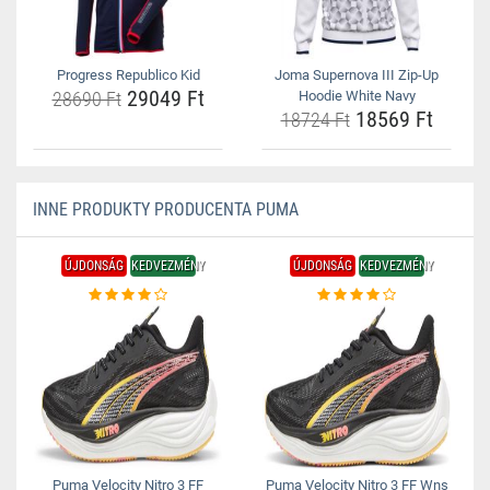
Progress Republico Kid
Joma Supernova III Zip-Up
29049 Ft
28690 Ft
Hoodie White Navy
18569 Ft
18724 Ft
INNE PRODUKTY PRODUCENTA PUMA
ÚJDONSÁG
KEDVEZMÉNY
ÚJDONSÁG
KEDVEZMÉNY
Puma Velocity Nitro 3 FF
Puma Velocity Nitro 3 FF Wns