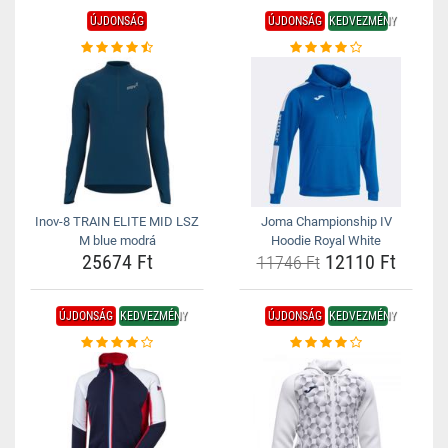
ÚJDONSÁG
ÚJDONSÁG
KEDVEZMÉNY
Inov-8 TRAIN ELITE MID LSZ
Joma Championship IV
M blue modrá
Hoodie Royal White
25674 Ft
12110 Ft
11746 Ft
ÚJDONSÁG
KEDVEZMÉNY
ÚJDONSÁG
KEDVEZMÉNY