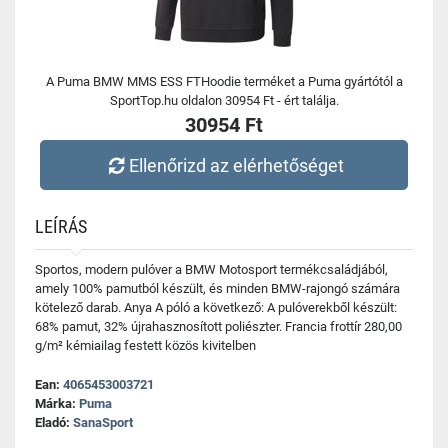
A Puma BMW MMS ESS FTHoodie terméket a Puma gyártótól a
SportTop.hu oldalon 30954 Ft - ért találja.
30954 Ft
Ellenőrizd az elérhetőséget
LEÍRÁS
Sportos, modern pulóver a BMW Motosport termékcsaládjából,
amely 100% pamutból készült, és minden BMW-rajongó számára
kötelező darab. Anya A póló a következő: A pulóverekből készült:
68% pamut, 32% újrahasznosított poliészter. Francia frottír 280,00
g/m² kémiailag festett közös kivitelben
Ean:
4065453003721
Márka:
Puma
Eladó:
SanaSport